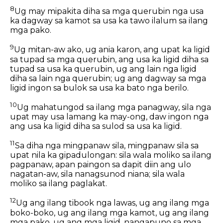
8
Ug may mipakita diha sa mga querubin nga usa
ka dagway sa kamot sa usa ka tawo ilalum sa ilang
mga pako.
9
Ug mitan-aw ako, ug ania karon, ang upat ka ligid
sa tupad sa mga querubin, ang usa ka ligid diha sa
tupad sa usa ka querubin, ug ang lain nga ligid
diha sa lain nga querubin; ug ang dagway sa mga
ligid ingon sa bulok sa usa ka bato nga berilo.
10
Ug mahatungod sa ilang mga panagway, sila nga
upat may usa lamang ka may-ong, daw ingon nga
ang usa ka ligid diha sa sulod sa usa ka ligid.
11
Sa diha nga mingpanaw sila, mingpanaw sila sa
upat nila ka gipadulongan: sila wala moliko sa ilang
pagpanaw, apan paingon sa dapit diin ang ulo
nagatan-aw, sila nanagsunod niana; sila wala
moliko sa ilang paglakat.
12
Ug ang ilang tibook nga lawas, ug ang ilang mga
boko-boko, ug ang ilang mga kamot, ug ang ilang
mga pako, ug ang mga ligid, nangapuno sa mga