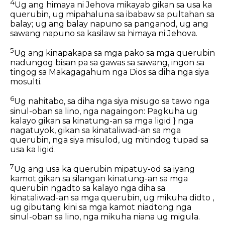
4
Ug ang himaya ni Jehova mikayab gikan sa usa ka
querubin, ug mipahaluna sa ibabaw sa pultahan sa
balay; ug ang balay napuno sa panganod, ug ang
sawang napuno sa kasilaw sa himaya ni Jehova.
5
Ug ang kinapakapa sa mga pako sa mga querubin
nadungog bisan pa sa gawas sa sawang, ingon sa
tingog sa Makagagahum nga Dios sa diha nga siya
mosulti.
6
Ug nahitabo, sa diha nga siya misugo sa tawo nga
sinul-oban sa lino, nga nagaingon: Pagkuha ug
kalayo gikan sa kinatung-an sa mga ligid } nga
nagatuyok, gikan sa kinataliwad-an sa mga
querubin, nga siya misulod, ug mitindog tupad sa
usa ka ligid.
7
Ug ang usa ka querubin mipatuy-od sa iyang
kamot gikan sa silangan kinatung-an sa mga
querubin ngadto sa kalayo nga diha sa
kinataliwad-an sa mga querubin, ug mikuha didto ,
ug gibutang kini sa mga kamot niadtong nga
sinul-oban sa lino, nga mikuha niana ug migula.