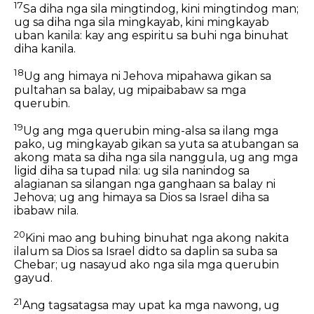
17
Sa diha nga sila mingtindog, kini mingtindog man;
ug sa diha nga sila mingkayab, kini mingkayab
uban kanila: kay ang espiritu sa buhi nga binuhat
diha kanila.
18
Ug ang himaya ni Jehova mipahawa gikan sa
pultahan sa balay, ug mipaibabaw sa mga
querubin.
19
Ug ang mga querubin ming-alsa sa ilang mga
pako, ug mingkayab gikan sa yuta sa atubangan sa
akong mata sa diha nga sila nanggula, ug ang mga
ligid diha sa tupad nila: ug sila nanindog sa
alagianan sa silangan nga ganghaan sa balay ni
Jehova; ug ang himaya sa Dios sa Israel diha sa
ibabaw nila.
20
Kini mao ang buhing binuhat nga akong nakita
ilalum sa Dios sa Israel didto sa daplin sa suba sa
Chebar; ug nasayud ako nga sila mga querubin
gayud.
21
Ang tagsatagsa may upat ka mga nawong, ug