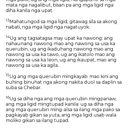
mata nga nagalibut, bisan pa ang mga ligid nga
diha kanila nga upat.
13
Mahatungod sa mga ligid, gitawag sila sa akong
nabati, nga mga ligid nga nagatuyok.
14
Ug ang tagsatagsa may upat ka nawong: ang
nahaunang nawong mao ang nawong sa usa ka
querubin, ug ang ikaduhang nawong mao ang
nawong sa usa ka tawo, ug ang ikatolo mao ang
nawong sa usa ka leon, ug ang ikaupat, mao ang
nawong sa usa ka agila.
15
Ug ang mga querubin mingkayab: mao kini ang
buhing binuhat nga akong nakita duol sa daplin sa
suba sa Chebar.
16
Ug sa diha nga ang mga querubin mingpanaw,
ang mga ligid mingtupad kanila: ug sa diha nga
ang mga querubin ming-alsa sa ilang mga pako sa
pagkayab gikan sa yuta, ang mga ligid usab wala
moliko gikan sa ilang tupad.