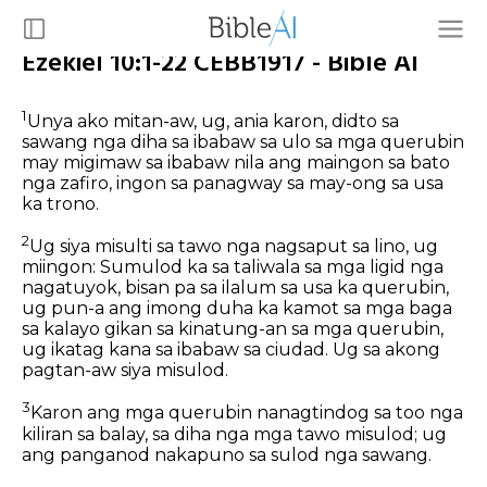
Ezekiel 10:1-22 CEBB1917 - Bible AI
1
Unya ako mitan-aw, ug, ania karon, didto sa
sawang nga diha sa ibabaw sa ulo sa mga querubin
may migimaw sa ibabaw nila ang maingon sa bato
nga zafiro, ingon sa panagway sa may-ong sa usa
ka trono.
2
Ug siya misulti sa tawo nga nagsaput sa lino, ug
miingon: Sumulod ka sa taliwala sa mga ligid nga
nagatuyok, bisan pa sa ilalum sa usa ka querubin,
ug pun-a ang imong duha ka kamot sa mga baga
sa kalayo gikan sa kinatung-an sa mga querubin,
ug ikatag kana sa ibabaw sa ciudad. Ug sa akong
pagtan-aw siya misulod.
3
Karon ang mga querubin nanagtindog sa too nga
kiliran sa balay, sa diha nga mga tawo misulod; ug
ang panganod nakapuno sa sulod nga sawang.