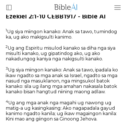
Ezekiel 2:1-10 CEBB1917 - Bible AI
1
Ug siya miingon kanako: Anak sa tawo, tumindog
ka, ug ako makigsulti kanimo.
2
Ug ang Espiritu misulod kanako sa diha nga siya
misulti kanako, ug gipatindog ako, ug ako
nakadungog kaniya nga nakigsulti kanako.
3
Ug siya miingon kanako: Anak sa tawo, ipadala ko
ikaw ngadto sa mga anak sa Israel, ngadto sa mga
nasud nga masuklanon, nga mingsukol batok
kanako: sila ug ilang mga amahan nakasala batok
kanako bisan hangtud niining maong adlaw.
4
Ug ang mga anak nga magahi ug nawong ug
matig-a ug kasingkasing: Ako nagapadala gayud
kanimo ngadto kanila; ug ikaw magaingon kanila:
Kini mao ang giingon sa Ginoong Jehova.