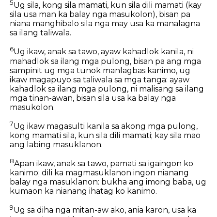
5
Ug sila, kong sila mamati, kun sila dili mamati (kay
sila usa man ka balay nga masukolon), bisan pa
niana manghibalo sila nga may usa ka manalagna
sa ilang taliwala.
6
Ug ikaw, anak sa tawo, ayaw kahadlok kanila, ni
mahadlok sa ilang mga pulong, bisan pa ang mga
sampinit ug mga tunok manlagbas kanimo, ug
ikaw magapuyo sa taliwala sa mga tanga: ayaw
kahadlok sa ilang mga pulong, ni malisang sa ilang
mga tinan-awan, bisan sila usa ka balay nga
masukolon.
7
Ug ikaw magasulti kanila sa akong mga pulong,
kong mamati sila, kun sila dili mamati; kay sila mao
ang labing masuklanon.
8
Apan ikaw, anak sa tawo, pamati sa igaingon ko
kanimo; dili ka magmasuklanon ingon nianang
balay nga masuklanon: bukha ang imong baba, ug
kumaon ka nianang ihatag ko kanimo.
9
Ug sa diha nga mitan-aw ako, ania karon, usa ka