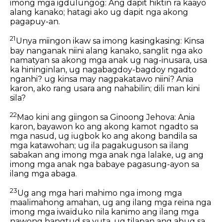
imong mga igdulungog: Ang dapit hiktin ra kaayo
alang kanako; hatagi ako ug dapit nga akong
pagapuy-an.
21
Unya miingon ikaw sa imong kasingkasing: Kinsa
bay nanganak niini alang kanako, sanglit nga ako
namatyan sa akong mga anak ug nag-inusara, usa
ka hininginlan, ug nagabagdoy-bagdoy ngadto
nganhi? ug kinsa may nagpakatawo niini? Ania
karon, ako rang usara ang nahabilin; dili man kini
sila?
22
Mao kini ang giingon sa Ginoong Jehova: Ania
karon, bayawon ko ang akong kamot ngadto sa
mga nasud, ug iugbok ko ang akong bandila sa
mga katawohan; ug ila pagakuguson sa ilang
sabakan ang imong mga anak nga lalake, ug ang
imong mga anak nga babaye pagasung-ayon sa
ilang mga abaga.
23
Ug ang mga hari mahimo nga imong mga
maalimahong amahan, ug ang ilang mga reina nga
imong mga iwaïduko nila kanimo ang ilang mga
nawong hangtud sa yuta, ug tilapan ang abug sa