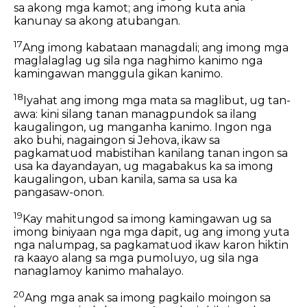
sa akong mga kamot; ang imong kuta ania
kanunay sa akong atubangan.
17
Ang imong kabataan managdali; ang imong mga
maglalaglag ug sila nga naghimo kanimo nga
kamingawan manggula gikan kanimo.
18
Iyahat ang imong mga mata sa maglibut, ug tan-
awa: kini silang tanan managpundok sa ilang
kaugalingon, ug manganha kanimo. Ingon nga
ako buhi, nagaingon si Jehova, ikaw sa
pagkamatuod mabistihan kanilang tanan ingon sa
usa ka dayandayan, ug magabakus ka sa imong
kaugalingon, uban kanila, sama sa usa ka
pangasaw-onon.
19
Kay mahitungod sa imong kamingawan ug sa
imong biniyaan nga mga dapit, ug ang imong yuta
nga nalumpag, sa pagkamatuod ikaw karon hiktin
ra kaayo alang sa mga pumoluyo, ug sila nga
nanaglamoy kanimo mahalayo.
20
Ang mga anak sa imong pagkailo moingon sa