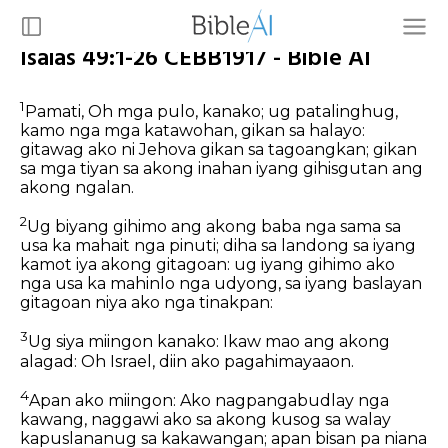
Isaias 49:1-26 CEBB1917 - Bible AI
1
Pamati, Oh mga pulo, kanako; ug patalinghug,
kamo nga mga katawohan, gikan sa halayo:
gitawag ako ni Jehova gikan sa tagoangkan; gikan
sa mga tiyan sa akong inahan iyang gihisgutan ang
akong ngalan.
2
Ug biyang gihimo ang akong baba nga sama sa
usa ka mahait nga pinuti; diha sa landong sa iyang
kamot iya akong gitagoan: ug iyang gihimo ako
nga usa ka mahinlo nga udyong, sa iyang baslayan
gitagoan niya ako nga tinakpan:
3
Ug siya miingon kanako: Ikaw mao ang akong
alagad: Oh Israel, diin ako pagahimayaaon.
4
Apan ako miingon: Ako nagpangabudlay nga
kawang, naggawi ako sa akong kusog sa walay
kapuslananug sa kakawangan; apan bisan pa niana