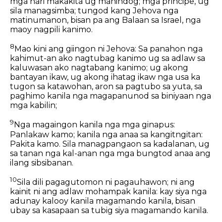
mga hari makakita ug manindog; mga principe, ug
sila managsimba; tungod kang Jehova nga
matinumanon, bisan pa ang Balaan sa Israel, nga
maoy nagpili kanimo.
8
Mao kini ang giingon ni Jehova: Sa panahon nga
kahimut-an ako nagtubag kanimo ug sa adlaw sa
kaluwasan ako nagtabang kanimo; ug akong
bantayan ikaw, ug akong ihatag ikaw nga usa ka
tugon sa katawohan, aron sa pagtubo sa yuta, sa
paghimo kanila nga magapanunod sa biniyaan nga
mga kabilin;
9
Nga magaingon kanila nga mga ginapus:
Panlakaw kamo; kanila nga anaa sa kangitngitan:
Pakita kamo. Sila managpangaon sa kadalanan, ug
sa tanan nga kal-anan nga mga bungtod anaa ang
ilang sibsibanan.
10
Sila dili pagagutomon ni pagauhawon; ni ang
kainit ni ang adlaw mohampak kanila: kay siya nga
adunay kalooy kanila magamando kanila, bisan
ubay sa kasapaan sa tubig siya magamando kanila.