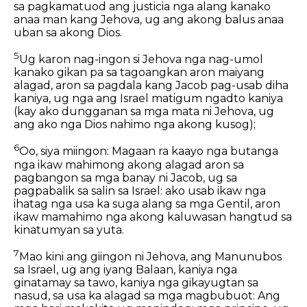
sa pagkamatuod ang justicia nga alang kanako
anaa man kang Jehova, ug ang akong balus anaa
uban sa akong Dios.
5
Ug karon nag-ingon si Jehova nga nag-umol
kanako gikan pa sa tagoangkan aron maiyang
alagad, aron sa pagdala kang Jacob pag-usab diha
kaniya, ug nga ang Israel matigum ngadto kaniya
(kay ako dungganan sa mga mata ni Jehova, ug
ang ako nga Dios nahimo nga akong kusog);
6
Oo, siya miingon: Magaan ra kaayo nga butanga
nga ikaw mahimong akong alagad aron sa
pagbangon sa mga banay ni Jacob, ug sa
pagpabalik sa salin sa Israel: ako usab ikaw nga
ihatag nga usa ka suga alang sa mga Gentil, aron
ikaw mamahimo nga akong kaluwasan hangtud sa
kinatumyan sa yuta.
7
Mao kini ang giingon ni Jehova, ang Manunubos
sa Israel, ug ang iyang Balaan, kaniya nga
ginatamay sa tawo, kaniya nga gikayugtan sa
nasud, sa usa ka alagad sa mga magbubuot: Ang