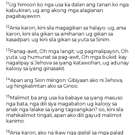
11
Ug himoon ko nga usa ka dalan ang tanan ko nga
kabukiran, ug ang akong mga alagianan
pagabayawon.
12
Ania karon, kini sila magagikan sa halayo; ug, ania
karon, kini sila gikan sa amihanan ug gikan sa
kasadpan; ug kini sila gikan sa yuta sa Sinim.
13
Panag-awit, Oh mga langit; ug pagmalipayon, Oh
yuta; ug humunat sa pag-awit, Oh mga bukid: kay
nagalipay si Jehova sa iyang katawohan, ug adunay
kalooy sa iyang ginasakit.
14
Apan ang Sion miingon: Gibiyaan ako ni Jehova,
ug hingkalimtan ako sa Ginoo.
15
Malimot ba ang usa ka babaye sa iyang masuso
nga bata, nga dili siya magabaton ug kalooy sa
anak nga lalake sa iyang tagoangkan? oo, kini sila
mahikalimot tingali, apan ako dili gayud malimot
kanimo.
16
Ania karon, ako na ikaw nga gisilsil sa mga palad