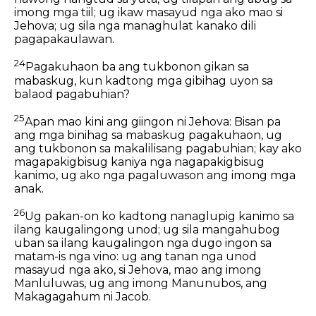
imong mga tiil; ug ikaw masayud nga ako mao si
Jehova; ug sila nga managhulat kanako dili
pagapakaulawan.
24
Pagakuhaon ba ang tukbonon gikan sa
mabaskug, kun kadtong mga gibihag uyon sa
balaod pagabuhian?
25
Apan mao kini ang giingon ni Jehova: Bisan pa
ang mga binihag sa mabaskug pagakuhaon, ug
ang tukbonon sa makalilisang pagabuhian; kay ako
magapakigbisug kaniya nga nagapakigbisug
kanimo, ug ako nga pagaluwason ang imong mga
anak.
26
Ug pakan-on ko kadtong nanaglupig kanimo sa
ilang kaugalingong unod; ug sila mangahubog
uban sa ilang kaugalingon nga dugo ingon sa
matam-is nga vino: ug ang tanan nga unod
masayud nga ako, si Jehova, mao ang imong
Manluluwas, ug ang imong Manunubos, ang
Makagagahum ni Jacob.