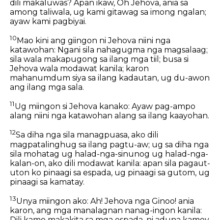
dili makaluwas? Apan ikaw, Oh Jehova, ania sa
among taliwala, ug kami gitawag sa imong ngalan;
ayaw kami pagbiyai.
10
Mao kini ang giingon ni Jehova niini nga
katawohan: Ngani sila nahagugma nga magsalaag;
sila wala makapugong sa ilang mga tiil; busa si
Jehova wala modawat kanila; karon
mahanumdum siya sa ilang kadautan, ug du-awon
ang ilang mga sala.
11
Ug miingon si Jehova kanako: Ayaw pag-ampo
alang niini nga katawohan alang sa ilang kaayohan.
12
Sa diha nga sila managpuasa, ako dili
magpatalinghug sa ilang pagtu-aw; ug sa diha nga
sila mohatag ug halad-nga-sinunog ug halad-nga-
kalan-on, ako dili modawat kanila: apan sila pagaut-
uton ko pinaagi sa espada, ug pinaagi sa gutom, ug
pinaagi sa kamatay.
13
Unya miingon ako: Ah! Jehova nga Ginoo! ania
karon, ang mga manalagnan nanag-ingon kanila:
Dili kamo makakita sa mga espada, ni aduna kamoy