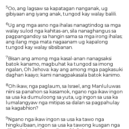
5
Oo, ang lagsaw sa kapatagan nanganak, ug
gibiyaan ang iyang anak, tungod kay walay balili.
6
Ug ang mga asno nga ihalas nanagtindog sa mga
walay sulod nga kahitas-an, sila nanaghangus sa
pagpangandoy sa hangin sama sa mga irong ihalas;
ang ilang mga mata nagaanam ug kapalong
tungod kay walay sibsibanan.
7
Bisan ang among mga kasal-anan nanagsaksi
batok kanamo, magbuhat ka tungod sa imong
ngalan, Oh Jehova: kay ang among mga pagkasuki
daghan kaayo; kami nanagpakasala batok kanimo.
8
Oh ikaw, nga paglaum, sa Israel, ang Manluluwas
niini sa panahon sa kasamok, ngano nga ikaw ingon
sa usa ka dumuloong sa yuta, ug ingon sa usa ka
lumalangyaw nga mitipas sa dalan sa pagpahulay
sa kagabhion?
9
Ngano nga ikaw ingon sa usa ka tawo nga
hingkulbaan, ingon sa usa ka tawong kusgan nga