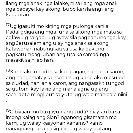
ilang mga anak nga lalake, ni sa ilang mga anak
nga babaye: kay akong ibubo kanila ang ilang
kadautan.
17
Ug igasulti mo kining mga pulonga kanila
Padaligdiga ang mga luha sa akong mga mata sa
adlaw ug sa gabii, ug ayaw sila pagpahunonga; kay
ang Jerusalem ang ulay nga anak sa akong
katawohan nabungkag sa usa ka dakung
pagkatumpag, uban ang usa ka samad nga
masakit sa hilabihan.
18
Kong ako moadto sa kapatagan, nan, ania karon,
ang nangamatay sa espada! ug kong ako mosulod
sa ciudad, nan, ania karon, ang nangasakit tungod
sa gutom! kay lakip ang manalagna ug ang
sacerdote minglibut sa yuta, ug wala mahibalo niini
.
19
Gibiyaan mo ba gayud ang Juda? giayran ba sa
imong kalag ang Sion? nganong gisamaran mo
kami, ug walay kaayohan kanamo? kamo
nanagpangita sa pakigdait, ug walay butang