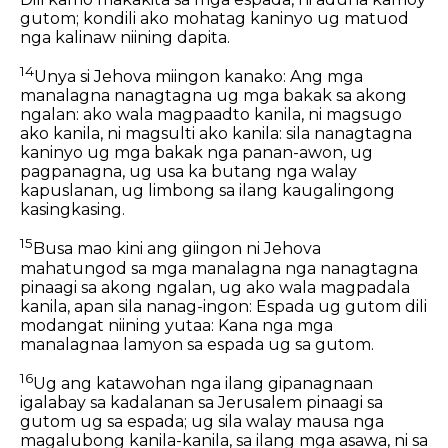
gutom; kondili ako mohatag kaninyo ug matuod
nga kalinaw niining dapita.
14
Unya si Jehova miingon kanako: Ang mga
manalagna nanagtagna ug mga bakak sa akong
ngalan: ako wala magpaadto kanila, ni magsugo
ako kanila, ni magsulti ako kanila: sila nanagtagna
kaninyo ug mga bakak nga panan-awon, ug
pagpanagna, ug usa ka butang nga walay
kapuslanan, ug limbong sa ilang kaugalingong
kasingkasing.
15
Busa mao kini ang giingon ni Jehova
mahatungod sa mga manalagna nga nanagtagna
pinaagi sa akong ngalan, ug ako wala magpadala
kanila, apan sila nanag-ingon: Espada ug gutom dili
modangat niining yutaa: Kana nga mga
manalagnaa lamyon sa espada ug sa gutom.
16
Ug ang katawohan nga ilang gipanagnaan
igalabay sa kadalanan sa Jerusalem pinaagi sa
gutom ug sa espada; ug sila walay mausa nga
magalubong kanila-kanila, sa ilang mga asawa, ni sa