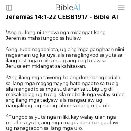
Jeremias 14:1-22 CEBB1917 - Bible AI
1
Ang pulong ni Jehova nga midangat kang
Jeremias mahatungod sa hulaw.
2
Ang Juda nagabalata, ug ang mga ganghaan niini
nagaanam ug kaluya, sila nanaglingkod sa yuta sa
ilang bisti nga maitum; ug ang pagtu-aw sa
Jerusalem midangat sa kahitas-an.
3
Ang ilang mga tawong halangdon nanagpadala
sa ilang mga magagmayng bata ngadto sa tubig;
sila mangadto sa mga sudlanan sa tubig ug dili
makakaplag ug tubig; sila mobalik nga walay sulod
ang ilang mga tadyaw; sila nangaulaw ug
nangalibog, ug nanagtabon sa ilang mga ulo.
4
Tungod sa yuta nga miliki, kay walay ulan nga
mitulo sa yuta, ang mga magdadaro nangaulaw
ug nanagtabon sa ilang mga ulo.