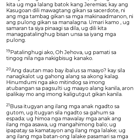
kita ug mga lalang batok kang Jeremias; kay ang
Kasugoan dili mawagtang gikan sa sacerdote, ni
ang mga tambag gikan sa mga makinaadmanon, ni
ang pulong gikan sa manalagna. Umari kamo , ug
samaran ta siya pinaagi sa dila, ug dili kita
managpatalinghug bisan unsa sa iyang mga
pulong.
19
Patalinghugi ako, Oh Jehova, ug pamati sa
tingog nila nga nakigbisug kanako.
20
Ang dautan mao bay ibalus sa maayo? kay sila
nanagkalot ug gahong alang sa akong kalag.
Hinumdumi nga ako mitindog sa imong
atubangan sa pagsulti ug maayo alang kanila, aron
ipalikay mo ang imong kaligutgut gikan kanila.
21
Busa itugyan ang ilang mga anak ngadto sa
gutom, ug itugyan sila ngadto sa gahum sa
espada; ug himoa nga mawalay mga anak ang
ilang mga asawa, ug mangahimong balo; ug
ipapatay sa kamatayon ang ilang mga lalake; ug
ang ilang mga batan-ong lalake pasamari sa mga