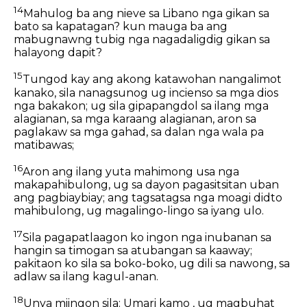
14
Mahulog ba ang nieve sa Libano nga gikan sa
bato sa kapatagan? kun mauga ba ang
mabugnawng tubig nga nagadaligdig gikan sa
halayong dapit?
15
Tungod kay ang akong katawohan nangalimot
kanako, sila nanagsunog ug incienso sa mga dios
nga bakakon; ug sila gipapangdol sa ilang mga
alagianan, sa mga karaang alagianan, aron sa
paglakaw sa mga gahad, sa dalan nga wala pa
matibawas;
16
Aron ang ilang yuta mahimong usa nga
makapahibulong, ug sa dayon pagasitsitan uban
ang pagbiaybiay; ang tagsatagsa nga moagi didto
mahibulong, ug magalingo-lingo sa iyang ulo.
17
Sila pagapatlaagon ko ingon nga inubanan sa
hangin sa timogan sa atubangan sa kaaway;
pakitaon ko sila sa boko-boko, ug dili sa nawong, sa
adlaw sa ilang kagul-anan.
18
Unya miingon sila: Umari kamo , ug magbuhat