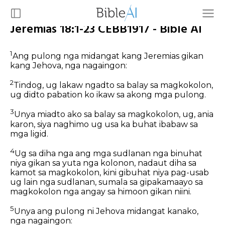
Jeremias 18:1-23 CEBB1917 - Bible AI
1
Ang pulong nga midangat kang Jeremias gikan
kang Jehova, nga nagaingon:
2
Tindog, ug lakaw ngadto sa balay sa magkokolon,
ug didto pabation ko ikaw sa akong mga pulong.
3
Unya miadto ako sa balay sa magkokolon, ug, ania
karon, siya naghimo ug usa ka buhat ibabaw sa
mga ligid.
4
Ug sa diha nga ang mga sudlanan nga binuhat
niya gikan sa yuta nga kolonon, nadaut diha sa
kamot sa magkokolon, kini gibuhat niya pag-usab
ug lain nga sudlanan, sumala sa gipakamaayo sa
magkokolon nga angay sa himoon gikan niini.
5
Unya ang pulong ni Jehova midangat kanako,
nga nagaingon: