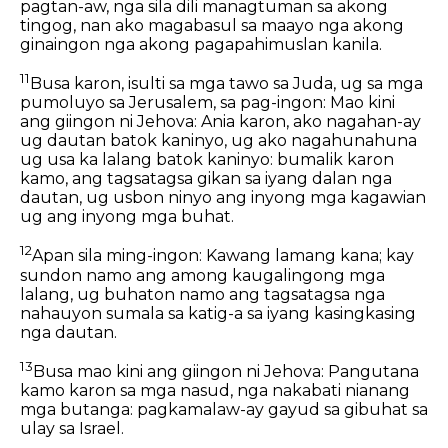
pagtan-aw, nga sila dili managtuman sa akong
tingog, nan ako magabasul sa maayo nga akong
ginaingon nga akong pagapahimuslan kanila.
11
Busa karon, isulti sa mga tawo sa Juda, ug sa mga
pumoluyo sa Jerusalem, sa pag-ingon: Mao kini
ang giingon ni Jehova: Ania karon, ako nagahan-ay
ug dautan batok kaninyo, ug ako nagahunahuna
ug usa ka lalang batok kaninyo: bumalik karon
kamo, ang tagsatagsa gikan sa iyang dalan nga
dautan, ug usbon ninyo ang inyong mga kagawian
ug ang inyong mga buhat.
12
Apan sila ming-ingon: Kawang lamang kana; kay
sundon namo ang among kaugalingong mga
lalang, ug buhaton namo ang tagsatagsa nga
nahauyon sumala sa katig-a sa iyang kasingkasing
nga dautan.
13
Busa mao kini ang giingon ni Jehova: Pangutana
kamo karon sa mga nasud, nga nakabati nianang
mga butanga: pagkamalaw-ay gayud sa gibuhat sa
ulay sa Israel.