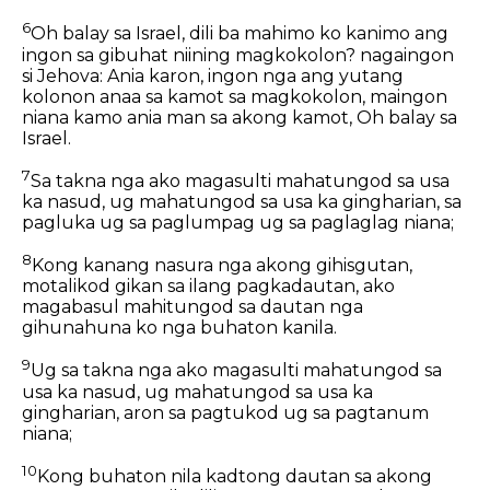
6
Oh balay sa Israel, dili ba mahimo ko kanimo ang
ingon sa gibuhat niining magkokolon? nagaingon
si Jehova: Ania karon, ingon nga ang yutang
kolonon anaa sa kamot sa magkokolon, maingon
niana kamo ania man sa akong kamot, Oh balay sa
Israel.
7
Sa takna nga ako magasulti mahatungod sa usa
ka nasud, ug mahatungod sa usa ka gingharian, sa
pagluka ug sa paglumpag ug sa paglaglag niana;
8
Kong kanang nasura nga akong gihisgutan,
motalikod gikan sa ilang pagkadautan, ako
magabasul mahitungod sa dautan nga
gihunahuna ko nga buhaton kanila.
9
Ug sa takna nga ako magasulti mahatungod sa
usa ka nasud, ug mahatungod sa usa ka
gingharian, aron sa pagtukod ug sa pagtanum
niana;
10
Kong buhaton nila kadtong dautan sa akong