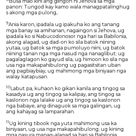
Busa mao kini ang giingon ni Jehova sa mga
panon: Tungod kay kamo wala managpatalinghug
s akong mga pulong,
9
Ania karon, ipadala ug ipakuha ko ang tanang
mga banay sa amihanan, nagaingon si Jehova, ug
ipadala ko si Nabucodonosor nga hari sa Babilonia,
akong alagad, ug dad-on ko sila batok niining
yutaa, ug batok sa mga pumoluyo niini, ug batok
niining tanan nga mga nasud nga nanaglibut; ug
pagalaglagon ko gayud sila, ug himoon ko sila nga
usa nga makapahibulong ug pagasitsitan uban
ang pagbiaybiay, ug mahimong mga biniyaan nga
walay katapusan.
10
Labut pa, kuhaon ko gikan kanila ang tingog sa
kasadya ug ang tingog sa kalipay, ang tingog sa
kaslonon nga lalake ug ang tingog sa kaslonon
nga babaye, ang dinaguok sa mga galingan, ug
ang kahayag sa lamparahan.
11
Ug kining tibook nga yuta mahimong usa ka
biniyaan, ug usa nga makapahibulong; ug kining
mga nasura manag-alagad sa hari sa Babilonia