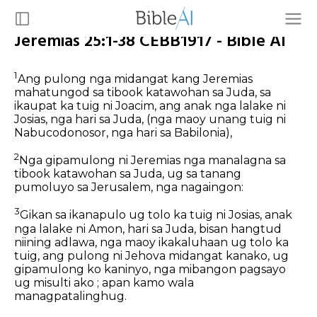
Jeremias 25:1-38 CEBB1917 - Bible AI
1
Ang pulong nga midangat kang Jeremias
mahatungod sa tibook katawohan sa Juda, sa
ikaupat ka tuig ni Joacim, ang anak nga lalake ni
Josias, nga hari sa Juda, (nga maoy unang tuig ni
Nabucodonosor, nga hari sa Babilonia),
2
Nga gipamulong ni Jeremias nga manalagna sa
tibook katawohan sa Juda, ug sa tanang
pumoluyo sa Jerusalem, nga nagaingon:
3
Gikan sa ikanapulo ug tolo ka tuig ni Josias, anak
nga lalake ni Amon, hari sa Juda, bisan hangtud
niining adlawa, nga maoy ikakaluhaan ug tolo ka
tuig, ang pulong ni Jehova midangat kanako, ug
gipamulong ko kaninyo, nga mibangon pagsayo
ug misulti ako ; apan kamo wala
managpatalinghug.