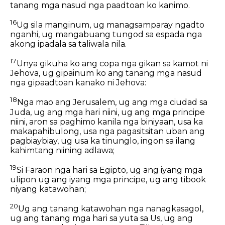
tanang mga nasud nga paadtoan ko kanimo.
16
Ug sila manginum, ug managsamparay ngadto
nganhi, ug mangabuang tungod sa espada nga
akong ipadala sa taliwala nila.
17
Unya gikuha ko ang copa nga gikan sa kamot ni
Jehova, ug gipainum ko ang tanang mga nasud
nga gipaadtoan kanako ni Jehova:
18
Nga mao ang Jerusalem, ug ang mga ciudad sa
Juda, ug ang mga hari niini, ug ang mga principe
niini, aron sa paghimo kanila nga biniyaan, usa ka
makapahibulong, usa nga pagasitsitan uban ang
pagbiaybiay, ug usa ka tinunglo, ingon sa ilang
kahimtang niining adlawa;
19
Si Faraon nga hari sa Egipto, ug ang iyang mga
ulipon ug ang iyang mga principe, ug ang tibook
niyang katawohan;
20
Ug ang tanang katawohan nga nanagkasagol,
ug ang tanang mga hari sa yuta sa Us, ug ang