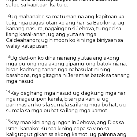
sulod sa kapitoan ka tuig.
12
Ug mahanabo sa matuman na ang kapitoan ka
tuig, nga pagasilotan ko ang hari sa Babilonia, ug
kanang nasura, nagaingon si Jehova, tungod sa
ilang kasal-anan, ug ang yuta sa mga
Caldeahanon; ug himoon ko kini nga biniyaan sa
walay katapusan.
13
Ug dad-on ko diha nianang yutaa ang akong
mga pulong nga akong gipamulong batok niana,
bisan kadtong tanan nga nahasulat niining
basahona, nga gitagna ni Jeremias batok sa tanang
mga nasud.
14
Kay daghang mga nasud ug dagkung mga hari
nga magaulipon kanila, bisan pa kanila; ug
panimaslan ko sila sumala sa ilang mga buhat, ug
sumala sa mga buhat sa ilang mga kamot.
15
Kay mao kini ang giingon in Jehova, ang Dios sa
Israel kanako: Kuhaa kining copa sa vino sa
kaligutgut gikan sa akong kamot, ug paimna ang