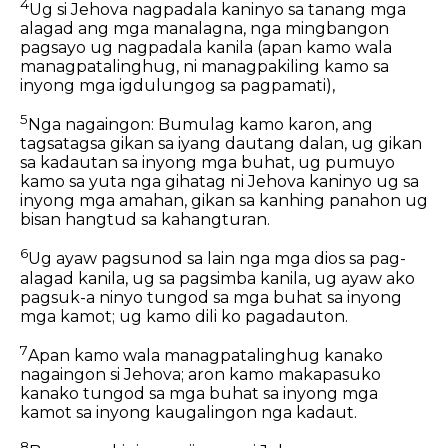
4
Ug si Jehova nagpadala kaninyo sa tanang mga
alagad ang mga manalagna, nga mingbangon
pagsayo ug nagpadala kanila (apan kamo wala
managpatalinghug, ni managpakiling kamo sa
inyong mga igdulungog sa pagpamati),
5
Nga nagaingon: Bumulag kamo karon, ang
tagsatagsa gikan sa iyang dautang dalan, ug gikan
sa kadautan sa inyong mga buhat, ug pumuyo
kamo sa yuta nga gihatag ni Jehova kaninyo ug sa
inyong mga amahan, gikan sa kanhing panahon ug
bisan hangtud sa kahangturan.
6
Ug ayaw pagsunod sa lain nga mga dios sa pag-
alagad kanila, ug sa pagsimba kanila, ug ayaw ako
pagsuk-a ninyo tungod sa mga buhat sa inyong
mga kamot; ug kamo dili ko pagadauton.
7
Apan kamo wala managpatalinghug kanako
nagaingon si Jehova; aron kamo makapasuko
kanako tungod sa mga buhat sa inyong mga
kamot sa inyong kaugalingon nga kadaut.
8