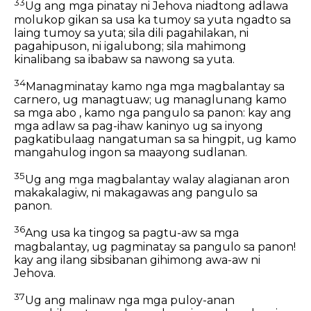
33
Ug ang mga pinatay ni Jehova niadtong adlawa
molukop gikan sa usa ka tumoy sa yuta ngadto sa
laing tumoy sa yuta; sila dili pagahilakan, ni
pagahipuson, ni igalubong; sila mahimong
kinalibang sa ibabaw sa nawong sa yuta.
34
Managminatay kamo nga mga magbalantay sa
carnero, ug managtuaw; ug managlunang kamo
sa mga abo , kamo nga pangulo sa panon: kay ang
mga adlaw sa pag-ihaw kaninyo ug sa inyong
pagkatibulaag nangatuman sa sa hingpit, ug kamo
mangahulog ingon sa maayong sudlanan.
35
Ug ang mga magbalantay walay alagianan aron
makakalagiw, ni makagawas ang pangulo sa
panon.
36
Ang usa ka tingog sa pagtu-aw sa mga
magbalantay, ug pagminatay sa pangulo sa panon!
kay ang ilang sibsibanan gihimong awa-aw ni
Jehova.
37
Ug ang malinaw nga mga puloy-anan