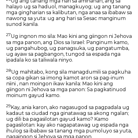
Ug ang tanang mga hari sa amihanan, ang sa
halayo ug sa haduol, managkuyog; ug ang tanang
mga gingharian sa kalibutan, nga anaa sa ibabaw sa
nawong sa yuta: ug ang hari sa Sesac manginum
sunod kanila.
27
Ug ingnon mo sila: Mao kini ang giingon ni Jehova
sa mga panon, ang Dios sa Israel: Panginum kamo,
ug pangahubog, ug panagsuka, ug pangatumba,
ug ayaw sa pagbangon, tungod sa espada nga
ipadala ko sa taliwala ninyo.
28
Ug mahitabo, kong sila managdumili sa pagkuha
sa copa gikan sa imong kamot aron sa pag-inum
niini , nan moingon ikaw kanila: Mao kini ang
giingon ni Jehova sa mga panon: Sa pagkatinuod
moinum gayud kamo.
29
Kay, ania karon, ako nagasugod sa pagpadala ug
kadaut sa ciudad nga ginatawag sa akong ngalan;
ug dili ba pagasilotan gayud kamo? Kamo
pagasilotan: kay ako nagapatawag ug espada nga
ihulog sa ibabaw sa tanang mga pumoluyo sa yuta,
nagaingon si Jehova sa mga panon.