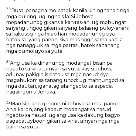
30
Busa ipanagna mo batok kanila kining tanan nga
mga pulong, ug ingna sila: Si Jehova
mopadahunog gikans a kahitas-an, ug mobungat
sa iyang tingog gikan sa iyang balaang puloy-anan;
sa kakusog nga hilabihan mopadahunog siya
batok sa iyang panon; siya mosinggit sama kanila
nga nanaggiuk sa mga parras , batok sa tanang
mga pumoluyo sa yuta.
31
Ang usa ka dinahunog modangat bisan pa
ngadto sa kinatumyan sa yuta; kay si Jehova
adunay pakiglalis batok sa mga nasud: siya
magahukom sa tanang unod: ug mahitungod sa
mga dautan, igahatag sila ngadto sa espada,
nagaingon si Jehova.
32
Mao kini ang giingon ni Jehova sa mga panon:
Ania karon, ang kadaut modangat sa nasud
ngadto sa nasud, ug ang usa ka dakung bagyo
pagapatuyboon gikan sa kinatumyan nga mga
bahin sa yuta.