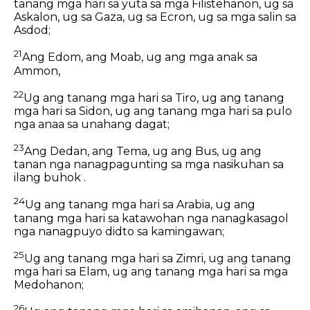
tanang mga hari sa yuta sa mga Filistehanon, ug sa
Askalon, ug sa Gaza, ug sa Ecron, ug sa mga salin sa
Asdod;
21
Ang Edom, ang Moab, ug ang mga anak sa
Ammon,
22
Ug ang tanang mga hari sa Tiro, ug ang tanang
mga hari sa Sidon, ug ang tanang mga hari sa pulo
nga anaa sa unahang dagat;
23
Ang Dedan, ang Tema, ug ang Bus, ug ang
tanan nga nanagpagunting sa mga nasikuhan sa
ilang buhok .
24
Ug ang tanang mga hari sa Arabia, ug ang
tanang mga hari sa katawohan nga nanagkasagol
nga nanagpuyo didto sa kamingawan;
25
Ug ang tanang mga hari sa Zimri, ug ang tanang
mga hari sa Elam, ug ang tanang mga hari sa mga
Medohanon;
26