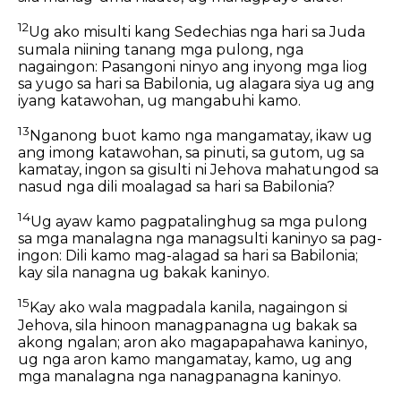
12
Ug ako misulti kang Sedechias nga hari sa Juda
sumala niining tanang mga pulong, nga
nagaingon: Pasangoni ninyo ang inyong mga liog
sa yugo sa hari sa Babilonia, ug alagara siya ug ang
iyang katawohan, ug mangabuhi kamo.
13
Nganong buot kamo nga mangamatay, ikaw ug
ang imong katawohan, sa pinuti, sa gutom, ug sa
kamatay, ingon sa gisulti ni Jehova mahatungod sa
nasud nga dili moalagad sa hari sa Babilonia?
14
Ug ayaw kamo pagpatalinghug sa mga pulong
sa mga manalagna nga managsulti kaninyo sa pag-
ingon: Dili kamo mag-alagad sa hari sa Babilonia;
kay sila nanagna ug bakak kaninyo.
15
Kay ako wala magpadala kanila, nagaingon si
Jehova, sila hinoon managpanagna ug bakak sa
akong ngalan; aron ako magapapahawa kaninyo,
ug nga aron kamo mangamatay, kamo, ug ang
mga manalagna nga nanagpanagna kaninyo.