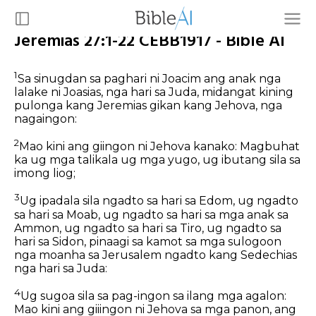
Jeremias 27:1-22 CEBB1917 - Bible AI
1
Sa sinugdan sa paghari ni Joacim ang anak nga
lalake ni Joasias, nga hari sa Juda, midangat kining
pulonga kang Jeremias gikan kang Jehova, nga
nagaingon:
2
Mao kini ang giingon ni Jehova kanako: Magbuhat
ka ug mga talikala ug mga yugo, ug ibutang sila sa
imong liog;
3
Ug ipadala sila ngadto sa hari sa Edom, ug ngadto
sa hari sa Moab, ug ngadto sa hari sa mga anak sa
Ammon, ug ngadto sa hari sa Tiro, ug ngadto sa
hari sa Sidon, pinaagi sa kamot sa mga sulogoon
nga moanha sa Jerusalem ngadto kang Sedechias
nga hari sa Juda:
4
Ug sugoa sila sa pag-ingon sa ilang mga agalon:
Mao kini ang giiingon ni Jehova sa mga panon, ang