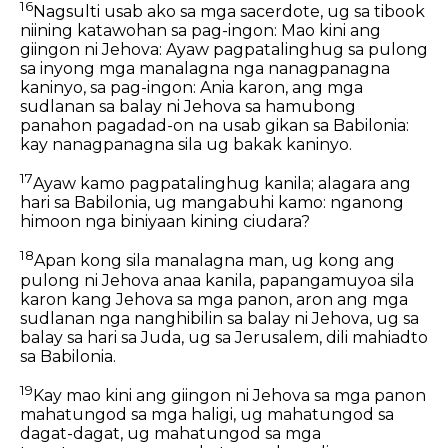
16
Nagsulti usab ako sa mga sacerdote, ug sa tibook
niining katawohan sa pag-ingon: Mao kini ang
giingon ni Jehova: Ayaw pagpatalinghug sa pulong
sa inyong mga manalagna nga nanagpanagna
kaninyo, sa pag-ingon: Ania karon, ang mga
sudlanan sa balay ni Jehova sa hamubong
panahon pagadad-on na usab gikan sa Babilonia:
kay nanagpanagna sila ug bakak kaninyo.
17
Ayaw kamo pagpatalinghug kanila; alagara ang
hari sa Babilonia, ug mangabuhi kamo: nganong
himoon nga biniyaan kining ciudara?
18
Apan kong sila manalagna man, ug kong ang
pulong ni Jehova anaa kanila, papangamuyoa sila
karon kang Jehova sa mga panon, aron ang mga
sudlanan nga nanghibilin sa balay ni Jehova, ug sa
balay sa hari sa Juda, ug sa Jerusalem, dili mahiadto
sa Babilonia.
19
Kay mao kini ang giingon ni Jehova sa mga panon
mahatungod sa mga haligi, ug mahatungod sa
dagat-dagat, ug mahatungod sa mga