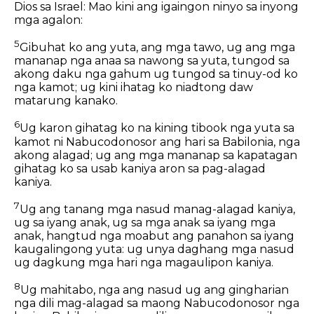
Dios sa Israel: Mao kini ang igaingon ninyo sa inyong
mga agalon:
5
Gibuhat ko ang yuta, ang mga tawo, ug ang mga
mananap nga anaa sa nawong sa yuta, tungod sa
akong daku nga gahum ug tungod sa tinuy-od ko
nga kamot; ug kini ihatag ko niadtong daw
matarung kanako.
6
Ug karon gihatag ko na kining tibook nga yuta sa
kamot ni Nabucodonosor ang hari sa Babilonia, nga
akong alagad; ug ang mga mananap sa kapatagan
gihatag ko sa usab kaniya aron sa pag-alagad
kaniya.
7
Ug ang tanang mga nasud manag-alagad kaniya,
ug sa iyang anak, ug sa mga anak sa iyang mga
anak, hangtud nga moabut ang panahon sa iyang
kaugalingong yuta: ug unya daghang mga nasud
ug dagkung mga hari nga magaulipon kaniya.
8
Ug mahitabo, nga ang nasud ug ang gingharian
nga dili mag-alagad sa maong Nabucodonosor nga