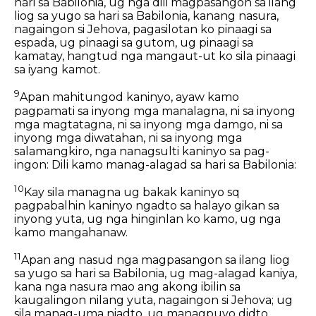
hari sa Babilonia, ug nga dili magpasangon sa ilang
liog sa yugo sa hari sa Babilonia, kanang nasura,
nagaingon si Jehova, pagasilotan ko pinaagi sa
espada, ug pinaagi sa gutom, ug pinaagi sa
kamatay, hangtud nga mangaut-ut ko sila pinaagi
sa iyang kamot.
9
Apan mahitungod kaninyo, ayaw kamo
pagpamati sa inyong mga manalagna, ni sa inyong
mga magtatagna, ni sa inyong mga damgo, ni sa
inyong mga diwatahan, ni sa inyong mga
salamangkiro, nga nanagsulti kaninyo sa pag-
ingon: Dili kamo manag-alagad sa hari sa Babilonia:
10
Kay sila managna ug bakak kaninyo sq
pagpabalhin kaninyo ngadto sa halayo gikan sa
inyong yuta, ug nga hinginlan ko kamo, ug nga
kamo mangahanaw.
11
Apan ang nasud nga magpasangon sa ilang liog
sa yugo sa hari sa Babilonia, ug mag-alagad kaniya,
kana nga nasura mao ang akong ibilin sa
kaugalingon nilang yuta, nagaingon si Jehova; ug
sila manag-uma niadto, ug managpuyo didto.