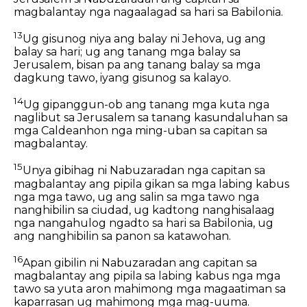
magbalantay nga nagaalagad sa hari sa Babilonia.
13
Ug gisunog niya ang balay ni Jehova, ug ang
balay sa hari; ug ang tanang mga balay sa
Jerusalem, bisan pa ang tanang balay sa mga
dagkung tawo, iyang gisunog sa kalayo.
14
Ug gipanggun-ob ang tanang mga kuta nga
naglibut sa Jerusalem sa tanang kasundaluhan sa
mga Caldeanhon nga ming-uban sa capitan sa
magbalantay.
15
Unya gibihag ni Nabuzaradan nga capitan sa
magbalantay ang pipila gikan sa mga labing kabus
nga mga tawo, ug ang salin sa mga tawo nga
nanghibilin sa ciudad, ug kadtong nanghisalaag
nga nangahulog ngadto sa hari sa Babilonia, ug
ang nanghibilin sa panon sa katawohan.
16
Apan gibilin ni Nabuzaradan ang capitan sa
magbalantay ang pipila sa labing kabus nga mga
tawo sa yuta aron mahimong mga magaatiman sa
kaparrasan ug mahimong mga mag-uuma.