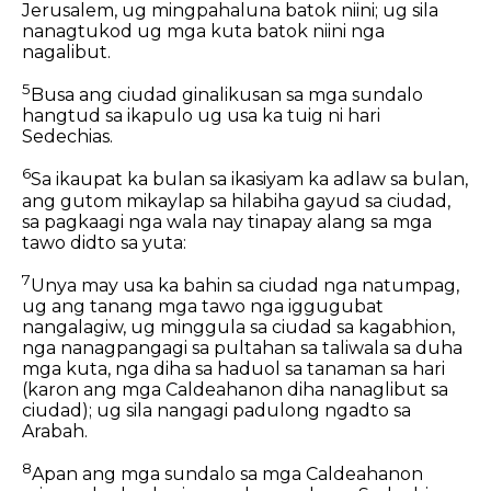
Jerusalem, ug mingpahaluna batok niini; ug sila
nanagtukod ug mga kuta batok niini nga
nagalibut.
5
Busa ang ciudad ginalikusan sa mga sundalo
hangtud sa ikapulo ug usa ka tuig ni hari
Sedechias.
6
Sa ikaupat ka bulan sa ikasiyam ka adlaw sa bulan,
ang gutom mikaylap sa hilabiha gayud sa ciudad,
sa pagkaagi nga wala nay tinapay alang sa mga
tawo didto sa yuta:
7
Unya may usa ka bahin sa ciudad nga natumpag,
ug ang tanang mga tawo nga iggugubat
nangalagiw, ug minggula sa ciudad sa kagabhion,
nga nanagpangagi sa pultahan sa taliwala sa duha
mga kuta, nga diha sa haduol sa tanaman sa hari
(karon ang mga Caldeahanon diha nanaglibut sa
ciudad); ug sila nangagi padulong ngadto sa
Arabah.
8
Apan ang mga sundalo sa mga Caldeahanon