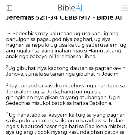
Jeremias 52:1-34 CEBB1917 - Bible AI
1
Si Sedechias may kaluhaan ug usa ka tuig ang
panuigon sa pagsugod niya paghari, ug siya
naghari sa napulo ug usa ka tuig sa Jerusalem: ug
ang ngalan sa iyang inahan mao si Hamutal, ang
anak nga babaye ni Jeremias sa Libna.
2
Ug gibuhat niya kadtong dautan sa pagtan-aw ni
Jehova, sumala sa tanan nga gibuhat ni Joacim.
3
Kay tungod sa kasuko ni Jehova nga nahitabo sa
Jerusalem ug sa Juda, hangtud nga sila
gihinginlan niya gikan sa iyang atubangan. Ug si
Sedechias misukol batok sa hari sa Babilonia.
4
Ug nahatabo sa ikasiyam ka tuig sa iyang paghari,
sa ikapulo ka bulan, sa ikapulo ka adlaw sa bulan
nga si Nabucodnosor nga hari sa Babilonia miabut,
siya ug ang tibook niyang kasundalohan batok sa