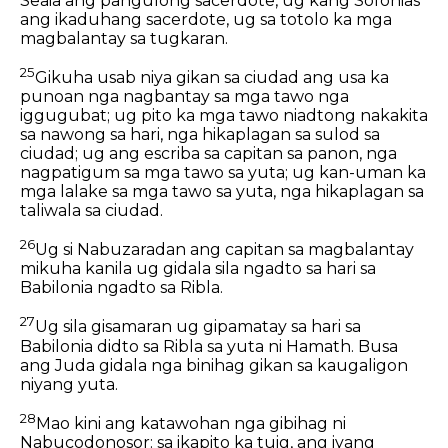
Seaia ang pangulong sacerdote, ug kang Sofonias
ang ikaduhang sacerdote, ug sa totolo ka mga
magbalantay sa tugkaran.
25
Gikuha usab niya gikan sa ciudad ang usa ka
punoan nga nagbantay sa mga tawo nga
iggugubat; ug pito ka mga tawo niadtong nakakita
sa nawong sa hari, nga hikaplagan sa sulod sa
ciudad; ug ang escriba sa capitan sa panon, nga
nagpatigum sa mga tawo sa yuta; ug kan-uman ka
mga lalake sa mga tawo sa yuta, nga hikaplagan sa
taliwala sa ciudad.
26
Ug si Nabuzaradan ang capitan sa magbalantay
mikuha kanila ug gidala sila ngadto sa hari sa
Babilonia ngadto sa Ribla.
27
Ug sila gisamaran ug gipamatay sa hari sa
Babilonia didto sa Ribla sa yuta ni Hamath. Busa
ang Juda gidala nga binihag gikan sa kaugaligon
niyang yuta.
28
Mao kini ang katawohan nga gibihag ni
Nabucodonosor: sa ikapito ka tuig, ang iyang