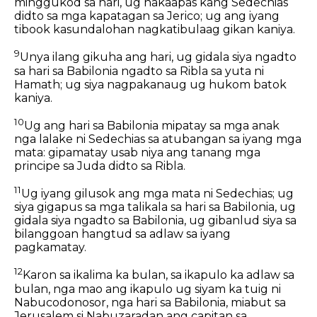
minggukod sa hari, ug nakaapas kang Sedechias
didto sa mga kapatagan sa Jerico; ug ang iyang
tibook kasundalohan nagkatibulaag gikan kaniya.
9
Unya ilang gikuha ang hari, ug gidala siya ngadto
sa hari sa Babilonia ngadto sa Ribla sa yuta ni
Hamath; ug siya nagpakanaug ug hukom batok
kaniya.
10
Ug ang hari sa Babilonia mipatay sa mga anak
nga lalake ni Sedechias sa atubangan sa iyang mga
mata: gipamatay usab niya ang tanang mga
principe sa Juda didto sa Ribla.
11
Ug iyang gilusok ang mga mata ni Sedechias; ug
siya gigapus sa mga talikala sa hari sa Babilonia, ug
gidala siya ngadto sa Babilonia, ug gibanlud siya sa
bilanggoan hangtud sa adlaw sa iyang
pagkamatay.
12
Karon sa ikalima ka bulan, sa ikapulo ka adlaw sa
bulan, nga mao ang ikapulo ug siyam ka tuig ni
Nabucodonosor, nga hari sa Babilonia, miabut sa
Jerusalem si Nabuzaradan ang capitan sa