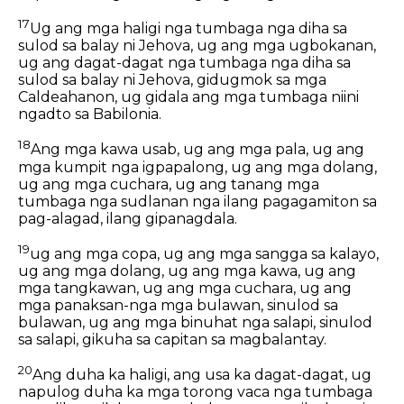
17
Ug ang mga haligi nga tumbaga nga diha sa
sulod sa balay ni Jehova, ug ang mga ugbokanan,
ug ang dagat-dagat nga tumbaga nga diha sa
sulod sa balay ni Jehova, gidugmok sa mga
Caldeahanon, ug gidala ang mga tumbaga niini
ngadto sa Babilonia.
18
Ang mga kawa usab, ug ang mga pala, ug ang
mga kumpit nga igpapalong, ug ang mga dolang,
ug ang mga cuchara, ug ang tanang mga
tumbaga nga sudlanan nga ilang pagagamiton sa
pag-alagad, ilang gipanagdala.
19
ug ang mga copa, ug ang mga sangga sa kalayo,
ug ang mga dolang, ug ang mga kawa, ug ang
mga tangkawan, ug ang mga cuchara, ug ang
mga panaksan-nga mga bulawan, sinulod sa
bulawan, ug ang mga binuhat nga salapi, sinulod
sa salapi, gikuha sa capitan sa magbalantay.
20
Ang duha ka haligi, ang usa ka dagat-dagat, ug
napulog duha ka mga torong vaca nga tumbaga