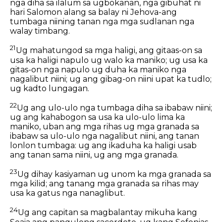
nga diha sa ilalum sa ugbokanan, nga gibuhat ni
hari Salomon alang sa balay ni Jehova-ang
tumbaga niining tanan nga mga sudlanan nga
walay timbang.
21
Ug mahatungod sa mga haligi, ang gitaas-on sa
usa ka haligi napulo ug walo ka maniko; ug usa ka
gitas-on nga napulo ug duha ka maniko nga
nagalibut niini; ug ang gibag-on niini upat ka tudlo;
ug kadto lungagan.
22
Ug ang ulo-ulo nga tumbaga diha sa ibabaw niini;
ug ang kahabogon sa usa ka ulo-ulo lima ka
maniko, uban ang mga rihas ug mga granada sa
ibabaw sa ulo-ulo nga nagalibut niini, ang tanan
lonlon tumbaga: ug ang ikaduha ka haligi usab
ang tanan sama niini, ug ang mga granada.
23
Ug dihay kasiyaman ug unom ka mga granada sa
mga kilid; ang tanang mga granada sa rihas may
usa ka gatus nga nanaglibut.
24
Ug ang capitan sa magbalantay mikuha kang