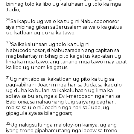
binihag tolo ka libo ug kaluhaan ug tolo ka mga
Judio;
29
Sa ikapulo ug walo ka tuig ni Nabucodonosor
siya mibihag gikan sa Jerusalem sa walo ka gatus
ug katloan ug duha ka tawo;
30
Sa ikakaluhaan ug tolo ka tuig ni
Nabucodonosor, si Nabuzaradan ang capitan sa
magbalantay mibihag pito ka gatus kap-atan ug
lima ka mga tawo: ang tanang mga tawo may upat
ka libo ug unom ka gatus.
31
Ug nahitabo sa ikakatloan ug pito ka tuig sa
pagkabiha ni Joachin nga hari sa Juda, sa ikapulo
ug duha ka bulan, sa ikakaluhaan ug lima ka
adlaw sa bulan, nga si Evil-merodach nga hari sa
Babilonia, sa nahaunang tuig sa iyang paghari,
mialsa sa ulo ni Joachin nga hari sa Juda, ug
gipagula siya sa bilanggoan;
32
Ug nakigsulti nga maloloy-on kaniya, ug ang
iyang trono gipahamutang nga labaw sa trono