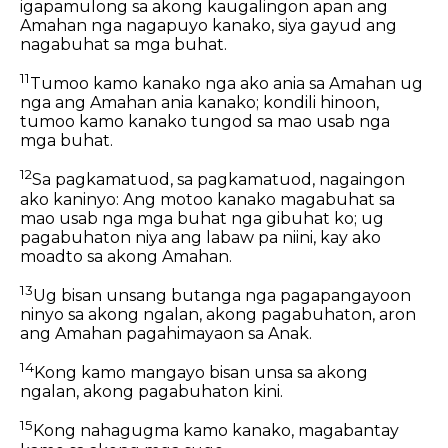
igapamulong sa akong kaugalingon apan ang
Amahan nga nagapuyo kanako, siya gayud ang
nagabuhat sa mga buhat.
11
Tumoo kamo kanako nga ako ania sa Amahan ug
nga ang Amahan ania kanako; kondili hinoon,
tumoo kamo kanako tungod sa mao usab nga
mga buhat.
12
Sa pagkamatuod, sa pagkamatuod, nagaingon
ako kaninyo: Ang motoo kanako magabuhat sa
mao usab nga mga buhat nga gibuhat ko; ug
pagabuhaton niya ang labaw pa niini, kay ako
moadto sa akong Amahan.
13
Ug bisan unsang butanga nga pagapangayoon
ninyo sa akong ngalan, akong pagabuhaton, aron
ang Amahan pagahimayaon sa Anak.
14
Kong kamo mangayo bisan unsa sa akong
ngalan, akong pagabuhaton kini.
15
Kong nahagugma kamo kanako, magabantay