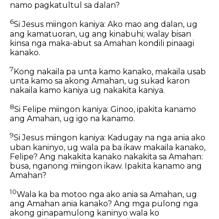
namo pagkatultul sa dalan?
6
Si Jesus miingon kaniya: Ako mao ang dalan, ug
ang kamatuoran, ug ang kinabuhi; walay bisan
kinsa nga maka-abut sa Amahan kondili pinaagi
kanako.
7
Kong nakaila pa unta kamo kanako, makaila usab
unta kamo sa akong Amahan, ug sukad karon
nakaila kamo kaniya ug nakakita kaniya.
8
Si Felipe miingon kaniya: Ginoo, ipakita kanamo
ang Amahan, ug igo na kanamo.
9
Si Jesus miingon kaniya: Kadugay na nga ania ako
uban kaninyo, ug wala pa ba ikaw makaila kanako,
Felipe? Ang nakakita kanako nakakita sa Amahan:
busa, nganong miingon ikaw. Ipakita kanamo ang
Amahan?
10
Wala ka ba motoo nga ako ania sa Amahan, ug
ang Amahan ania kanako? Ang mga pulong nga
akong ginapamulong kaninyo wala ko