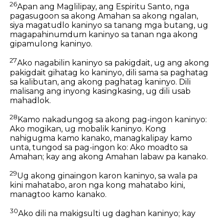
26
Apan ang Maglilipay, ang Espiritu Santo, nga
pagasugoon sa akong Amahan sa akong ngalan,
siya magatudlo kaninyo sa tanang mga butang, ug
magapahinumdum kaninyo sa tanan nga akong
gipamulong kaninyo.
27
Ako nagabilin kaninyo sa pakigdait, ug ang akong
pakigdait gihatag ko kaninyo, dili sama sa paghatag
sa kalibutan, ang akong paghatag kaninyo. Dili
malisang ang inyong kasingkasing, ug dili usab
mahadlok.
28
Kamo nakadungog sa akong pag-ingon kaninyo:
Ako mogikan, ug mobalik kaninyo. Kong
nahigugma kamo kanako, managkalipay kamo
unta, tungod sa pag-ingon ko: Ako moadto sa
Amahan; kay ang akong Amahan labaw pa kanako.
29
Ug akong ginaingon karon kaninyo, sa wala pa
kini mahatabo, aron nga kong mahatabo kini,
managtoo kamo kanako.
30
Ako dili na makigsulti ug daghan kaninyo; kay