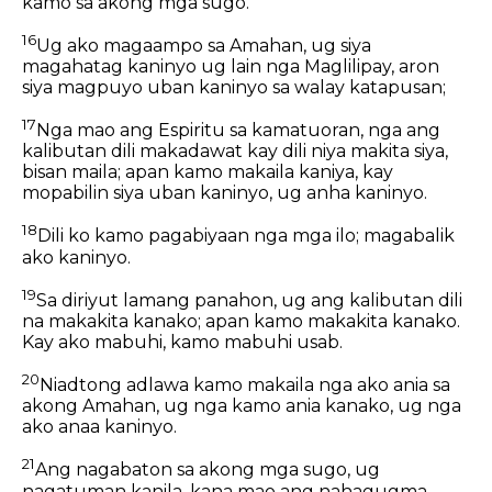
kamo sa akong mga sugo.
16
Ug ako magaampo sa Amahan, ug siya
magahatag kaninyo ug lain nga Maglilipay, aron
siya magpuyo uban kaninyo sa walay katapusan;
17
Nga mao ang Espiritu sa kamatuoran, nga ang
kalibutan dili makadawat kay dili niya makita siya,
bisan maila; apan kamo makaila kaniya, kay
mopabilin siya uban kaninyo, ug anha kaninyo.
18
Dili ko kamo pagabiyaan nga mga ilo; magabalik
ako kaninyo.
19
Sa diriyut lamang panahon, ug ang kalibutan dili
na makakita kanako; apan kamo makakita kanako.
Kay ako mabuhi, kamo mabuhi usab.
20
Niadtong adlawa kamo makaila nga ako ania sa
akong Amahan, ug nga kamo ania kanako, ug nga
ako anaa kaninyo.
21
Ang nagabaton sa akong mga sugo, ug
nagatuman kanila, kana mao ang nahagugma