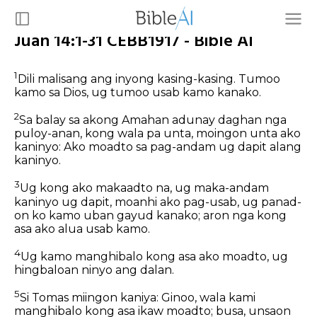
Juan 14:1-31 CEBB1917 - Bible AI
1
Dili malisang ang inyong kasing-kasing. Tumoo
kamo sa Dios, ug tumoo usab kamo kanako.
2
Sa balay sa akong Amahan adunay daghan nga
puloy-anan, kong wala pa unta, moingon unta ako
kaninyo: Ako moadto sa pag-andam ug dapit alang
kaninyo.
3
Ug kong ako makaadto na, ug maka-andam
kaninyo ug dapit, moanhi ako pag-usab, ug panad-
on ko kamo uban gayud kanako; aron nga kong
asa ako alua usab kamo.
4
Ug kamo manghibalo kong asa ako moadto, ug
hingbaloan ninyo ang dalan.
5
Si Tomas miingon kaniya: Ginoo, wala kami
manghibalo kong asa ikaw moadto; busa, unsaon