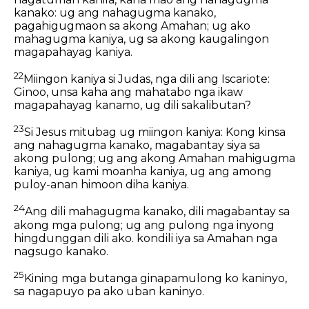
kanako: ug ang nahagugma kanako,
pagahigugmaon sa akong Amahan; ug ako
mahagugma kaniya, ug sa akong kaugalingon
magapahayag kaniya.
22
Miingon kaniya si Judas, nga dili ang Iscariote:
Ginoo, unsa kaha ang mahatabo nga ikaw
magapahayag kanamo, ug dili sakalibutan?
23
Si Jesus mitubag ug miingon kaniya: Kong kinsa
ang nahagugma kanako, magabantay siya sa
akong pulong; ug ang akong Amahan mahigugma
kaniya, ug kami moanha kaniya, ug ang among
puloy-anan himoon diha kaniya.
24
Ang dili mahagugma kanako, dili magabantay sa
akong mga pulong; ug ang pulong nga inyong
hingdunggan dili ako. kondili iya sa Amahan nga
nagsugo kanako.
25
Kining mga butanga ginapamulong ko kaninyo,
sa nagapuyo pa ako uban kaninyo.