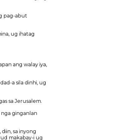
ng pag-abut
ina, ug ihatag
pan ang walay iya,
ad-a sila dinhi, ug
gas sa Jerusalem.
d nga ginganlan
iin, sa inyong
ayud makabay-i ug