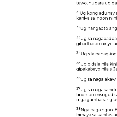
tawo, hubara ug dad
31
Ug kong adunay m
kaniya sa ingon nii
32
Ug nangadto ang m
33
Ug sa nagabadbad 
gibadbaran ninyo an
34
Ug sila nanag-in
35
Ug gidala nila kin
gipakabayo nila si J
36
Ug sa nagalakaw s
37
Ug sa nagakahiduo
tinon-an misugod s
mga gamhanang buh
38
Nga nagaingon: Bu
himaya sa kahitas-a