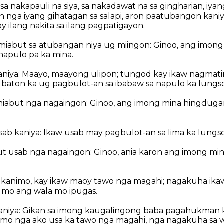
a nakapauli na siya, sa nakadawat na sa gingharian, iya
 nga iyang gihatagan sa salapi, aron paatubangon kani
y ilang nakita sa ilang pagpatigayon.
iabut sa atubangan niya ug miingon: Ginoo, ang imong
apulo pa ka mina.
kaniya: Maayo, maayong ulipon; tungod kay ikaw nagma
baton ka ug pagbulot-an sa ibabaw sa napulo ka lungs
iabut nga nagaingon: Ginoo, ang imong mina hingduga
sab kaniya: Ikaw usab may pagbulot-an sa lima ka lungs
t usab nga nagaingon: Ginoo, ania karon ang imong min
 kanimo, kay ikaw maoy tawo nga magahi; nagakuha ika
i mo ang wala mo ipugas.
kaniya: Gikan sa imong kaugalingong baba pagahukman 
 mo nga ako usa ka tawo nga magahi, nga nagakuha sa w