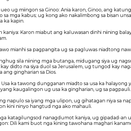
queo ug miingon sa Ginoo: Ania karon, Ginoo, ang katun
o sa mga kabus; ug kong ako nakalimbong sa bisan unsa 
a ka kapin.
n kaniya: Karon miabut ang kaluwasan dinhi niining bala
am.
tawo mianhi sa pagpangita ug sa pagluwas niadtong naw
nghug sila niining mga butanga, midugang siya ug nagsu
kay didto na siya duol sa Jerusalem, ug tungod kay na
 ang gingharian sa Dios.
: Usa ka tawong dungganan miadto sa usa ka halayong y
iyang kaugalingon ug usa ka gingharian, ug sa pagpauli.
ng napulo sa iyang mga ulipon, ug gihatagan niya sa na
yon kini ninyo hangtud nga ako mahauli.
ga katagilungsod nanagdumot kaniya, ug gipadad-an u
ngon: Dili kami buot nga kining tawohana maghari kanam