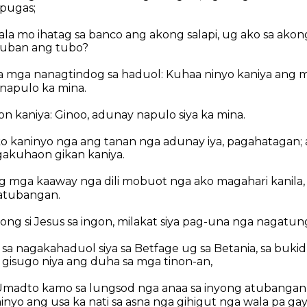
ipugas;
la mo ihatag sa banco ang akong salapi, ug ako sa ako
 uban ang tubo?
sa mga nanagtindog sa haduol: Kuhaa ninyo kaniya ang m
napulo ka mina.
on kaniya: Ginoo, adunay napulo siya ka mina.
o kaninyo nga ang tanan nga adunay iya, pagahatagan; a
agakuhaon gikan kaniya.
 mga kaaway nga dili mobuot nga ako magahari kanila, d
 atubangan.
ng si Jesus sa ingon, milakat siya pag-una nga nagatun
sa nagakahaduol siya sa Betfage ug sa Betania, sa buki
 gisugo niya ang duha sa mga tinon-an,
madto kamo sa lungsod nga anaa sa inyong atubangan, d
ninyo ang usa ka nati sa asna nga gihigut nga wala pa g