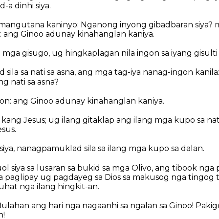
-a dinhi siya.
angutana kaninyo: Nganong inyong gibadbaran siya? 
ni: ang Ginoo adunay kinahanglan kaniya.
ga gisugo, ug hingkaplagan nila ingon sa iyang gisulti 
sila sa nati sa asna, ang mga tag-iya nanag-ingon kanil
g nati sa asna?
gon: ang Ginoo adunay kinahanglan kaniya.
i kang Jesus; ug ilang gitaklap ang ilang mga kupo sa nati
esus.
iya, nanagpamuklad sila sa ilang mga kupo sa dalan.
l siya sa lusaran sa bukid sa mga Olivo, ang tibook nga
a paglipay ug pagdayeg sa Dios sa makusog nga tingog
at nga ilang hingkit-an.
lahan ang hari nga nagaanhi sa ngalan sa Ginoo! Pakigda
n!