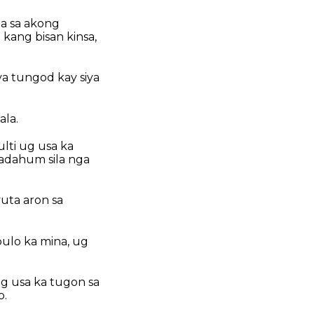
ga sa akong
kang bisan kinsa,
ya tungod kay siya
ala.
lti ug usa ka
gadahum sila nga
uta aron sa
pulo ka mina, ug
g usa ka tugon sa
o.