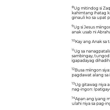
8
Ug mitindog si Za
kahimtang ihatag k
ginauli ko sa upat p
9
Ug si Jesus miingo
anak usab ni Abrah
10
Kay ang Anak sa 
11
Ug sa nanagpatali
sambingay, tungod 
igapadayag dihadiha
12
Busa miingon siya
pagdawat alang sa 
13
Ug gitawag niya a
nag-ingon: Ipatiga
14
Apan ang iyang m
ulahi niya sa pag-i