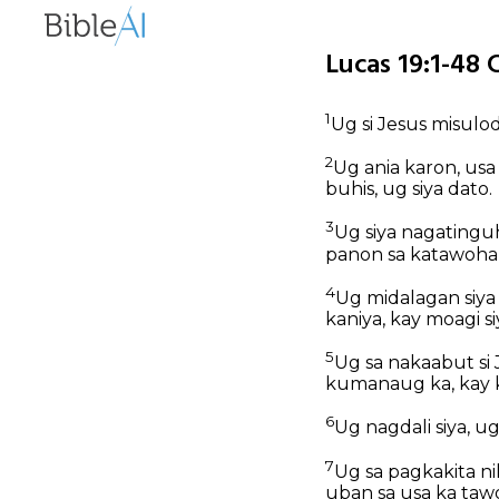
Lucas 19:1-48 
1
Ug si Jesus misulod
2
Ug ania karon, usa
buhis, ug siya dato.
3
Ug siya nagatingu
panon sa katawoha
4
Ug midalagan siya
kaniya, kay moagi si
5
Ug sa nakaabut si 
kumanaug ka, kay 
6
Ug nagdali siya, 
7
Ug sa pagkakita ni
uban sa usa ka taw