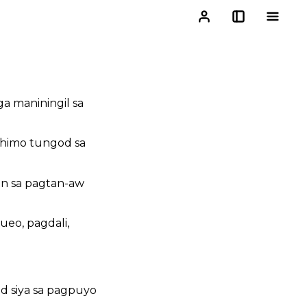
ga maniningil sa
kahimo tungod sa
on sa pagtan-aw
ueo, pagdali,
od siya sa pagpuyo