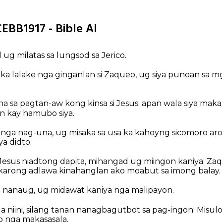
CEBB1917 - Bible AI
 ug milatas sa lungsod sa Jerico.
 ka lalake nga ginganlan si Zaqueo, ug siya punoan sa m
ha sa pagtan-aw kong kinsa si Jesus; apan wala siya ma
n kay hamubo siya.
 nga nag-una, ug misaka sa usa ka kahoyng sicomoro ar
ya didto.
Jesus niadtong dapita, mihangad ug miingon kaniya: Zaq
karong adlawa kinahanglan ako moabut sa imong balay.
ug nanaug, ug midawat kaniya nga malipayon.
la niini, silang tanan nanagbagutbot sa pag-ingon: Misul
o nga makasasala.