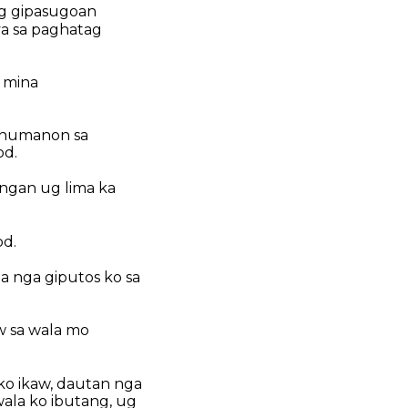
ng gipasugoan
ya sa paghatag
 mina
tinumanon sa
od.
ngan ug lima ka
od.
a nga giputos ko sa
w sa wala mo
ko ikaw, dautan nga
ala ko ibutang, ug