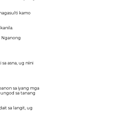
magasulti kamo
kanila.
a: Nganong
 sa asna, ug niini
 panon sa iyang mga
 tungod sa tanang
it sa langit, ug