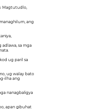
a: Magtutudlo,
a managhilum, ang
aniya,
g adlawa, sa mga
mata.
d ug paril sa
mo, ug walay bato
g-ilha ang
mga nanagbaligya
po, apan gibuhat