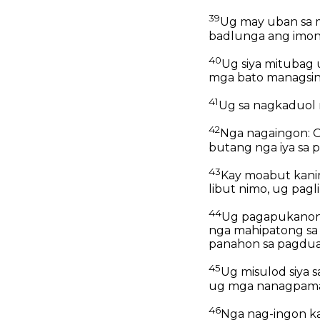
39
Ug may uban sa m
badlunga ang imon
40
Ug siya mitubag 
mga bato managsin
41
Ug sa nagkaduol n
42
Nga nagaingon: O
butang nga iya sa p
43
Kay moabut kani
libut nimo, ug pagl
44
Ug pagapukanon 
nga mahipatong sa 
panahon sa pagdu
45
Ug misulod siya 
ug mga nanagpamal
46
Nga nag-ingon ka