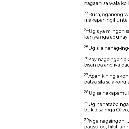
nagaani sa wala ko 
23
Busa, nganong wa
makapaningil unta
24
Ug siya miingon 
kaniya nga adunay 
25
Ug sila nanag-ing
26
Kay nagaingon ak
bisan pa ang iya p
27
Apan kining akong
patya sila sa akong
28
Ug sa nakapamulo
29
Ug nahatabo nga 
bukid sa mga Olivo,
30
Nga nagaingon: U
pagsulod, hikit-an 