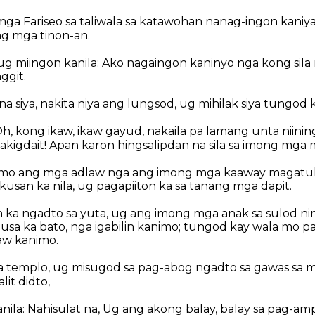
ga Fariseo sa taliwala sa katawohan nanag-ingon kaniy
g mga tinon-an.
ug miingon kanila: Ako nagaingon kaninyo nga kong sil
ggit.
a siya, nakita niya ang lungsod, ug mihilak siya tungod k
h, kong ikaw, ikaw gayud, nakaila pa lamang unta niinin
akigdait! Apan karon hingsalipdan na sila sa imong mga 
mo ang mga adlaw nga ang imong mga kaaway magatuko
ikusan ka nila, ug pagapiiton ka sa tanang mga dapit.
ka ngadto sa yuta, ug ang imong mga anak sa sulod ni
usa ka bato, nga igabilin kanimo; tungod kay wala mo pa
aw kanimo.
sa templo, ug misugod sa pag-abog ngadto sa gawas sa 
it didto,
nila: Nahisulat na, Ug ang akong balay, balay sa pag-am