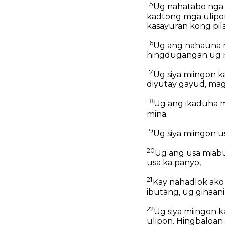
15
Ug nahatabo nga s
kadtong mga ulipon
kasayuran kong pila
16
Ug ang nahauna m
hingdugangan ug n
17
Ug siya miingon 
diyutay gayud, mag
18
Ug ang ikaduha m
mina.
19
Ug siya miingon u
20
Ug ang usa miabu
usa ka panyo,
21
Kay nahadlok ako
ibutang, ug ginaan
22
Ug siya miingon 
ulipon. Hingbaloan