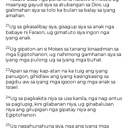
maanyag gayud siya sa atubangan sa Dios; ug
gialimahan siya sa tolo ka bulan sa balay sa iyang
amahan.
21
Ug sa gikasalibay siya, gisagup siya sa anak nga
babaye ni Faraon, ug gimatuto siya ingon nga
iyang anak.
22
Ug gipaton-an si Moises sa tanang kinaadman sa
mga Egiptohanon; ug nahimong gamhanan siya sa
iyang mga pulong ug sa iyang mga buhat.
23
Apan sa may kap-atan na ka tuig ang iyang
panuigon, gihidlaw ang iyang kasingkasing sa
pagdu-aw sa iyang mga igsoon ang mga anak sa
Israel.
24
Ug sa pagkakita niya sa usa kanila, nga nag-antus
sa paglupig, kini gilabanan niya, ug ginabalusan
niya ang gilupigan nga gipatay niya ang
Egiptohanon.
25
Ug nagahunahuna siya, nga ang iyang mga