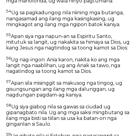
mga manolonda, ug wala ninyo pagtumana.
54
Ug sa pagkadungog nila niining mga butanga,
nangasamad ang ilang mga kasingkasing, ug
mingkagot ang ilang mga ngipon batok kaniya.
55
Apan siya nga napun-an sa Espiritu Santo,
mitutuk sa langit, ug nakakita sa himaya sa Dios, ug
kang Jesus nga nagtindog sa toong kamot sa Dios:
56
Ug nag-ingon: Ania karon, nakita ko ang mga
langit nga naablihan, ug ang Anak sa tawo, nga
nagatindog sa toong kamot sa Dios.
57
Apan sila misinggit sa makusog nga tingog, ug
gisungsungan ang ilang mga dalunggan, ug
nagdungan pagdam-ag kaniya.
58
Ug siya giabog nila sa gawas sa ciudad ug
gipanagbato nila. Ug ang mga saksi mingbutang sa
ilang mga bisti sa tiilan sa usa ka batan-on nga
ginganlan si Saulo.
59
Ug gibato nila si Esteban, nga nagasangpit sa