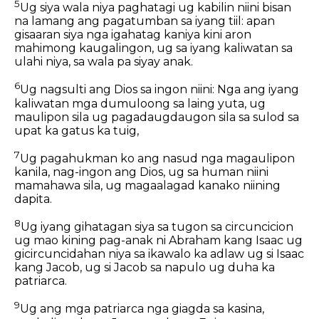
5
Ug siya wala niya paghatagi ug kabilin niini bisan
na lamang ang pagatumban sa iyang tiil: apan
gisaaran siya nga igahatag kaniya kini aron
mahimong kaugalingon, ug sa iyang kaliwatan sa
ulahi niya, sa wala pa siyay anak.
6
Ug nagsulti ang Dios sa ingon niini: Nga ang iyang
kaliwatan mga dumuloong sa laing yuta, ug
maulipon sila ug pagadaugdaugon sila sa sulod sa
upat ka gatus ka tuig,
7
Ug pagahukman ko ang nasud nga magaulipon
kanila, nag-ingon ang Dios, ug sa human niini
mamahawa sila, ug magaalagad kanako niining
dapita.
8
Ug iyang gihatagan siya sa tugon sa circuncicion
ug mao kining pag-anak ni Abraham kang Isaac ug
gicircuncidahan niya sa ikawalo ka adlaw ug si Isaac
kang Jacob, ug si Jacob sa napulo ug duha ka
patriarca.
9
Ug ang mga patriarca nga giagda sa kasina,