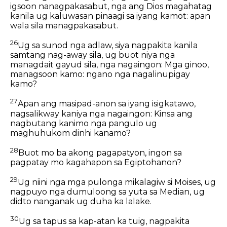
igsoon nanagpakasabut, nga ang Dios magahatag
kanila ug kaluwasan pinaagi sa iyang kamot: apan
wala sila managpakasabut.
26
Ug sa sunod nga adlaw, siya nagpakita kanila
samtang nag-away sila, ug buot niya nga
managdait gayud sila, nga nagaingon: Mga ginoo,
managsoon kamo: ngano nga nagalinupigay
kamo?
27
Apan ang masipad-anon sa iyang isigkatawo,
nagsalikway kaniya nga nagaingon: Kinsa ang
nagbutang kanimo nga pangulo ug
maghuhukom dinhi kanamo?
28
Buot mo ba akong pagapatyon, ingon sa
pagpatay mo kagahapon sa Egiptohanon?
29
Ug niini nga mga pulonga mikalagiw si Moises, ug
nagpuyo nga dumuloong sa yuta sa Median, ug
didto nanganak ug duha ka lalake.
30
Ug sa tapus sa kap-atan ka tuig, nagpakita