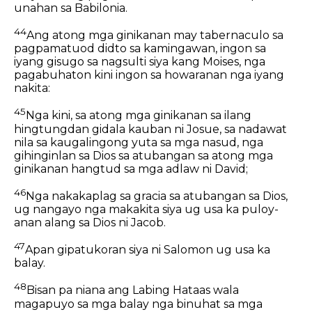
unahan sa Babilonia.
44
Ang atong mga ginikanan may tabernaculo sa
pagpamatuod didto sa kamingawan, ingon sa
iyang gisugo sa nagsulti siya kang Moises, nga
pagabuhaton kini ingon sa howaranan nga iyang
nakita:
45
Nga kini, sa atong mga ginikanan sa ilang
hingtungdan gidala kauban ni Josue, sa nadawat
nila sa kaugalingong yuta sa mga nasud, nga
gihinginlan sa Dios sa atubangan sa atong mga
ginikanan hangtud sa mga adlaw ni David;
46
Nga nakakaplag sa gracia sa atubangan sa Dios,
ug nangayo nga makakita siya ug usa ka puloy-
anan alang sa Dios ni Jacob.
47
Apan gipatukoran siya ni Salomon ug usa ka
balay.
48
Bisan pa niana ang Labing Hataas wala
magapuyo sa mga balay nga binuhat sa mga