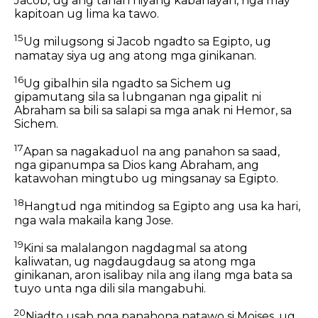
Jacob, ug ang tanan niyang kabanayan, nga may
kapitoan ug lima ka tawo.
15
Ug milugsong si Jacob ngadto sa Egipto, ug
namatay siya ug ang atong mga ginikanan.
16
Ug gibalhin sila ngadto sa Sichem ug
gipamutang sila sa lubnganan nga gipalit ni
Abraham sa bili sa salapi sa mga anak ni Hemor, sa
Sichem.
17
Apan sa nagakaduol na ang panahon sa saad,
nga gipanumpa sa Dios kang Abraham, ang
katawohan mingtubo ug mingsanay sa Egipto.
18
Hangtud nga mitindog sa Egipto ang usa ka hari,
nga wala makaila kang Jose.
19
Kini sa malalangon nagdagmal sa atong
kaliwatan, ug nagdaugdaug sa atong mga
ginikanan, aron isalibay nila ang ilang mga bata sa
tuyo unta nga dili sila mangabuhi.
20
Niadto usab nga panahona natawo si Moises, ug