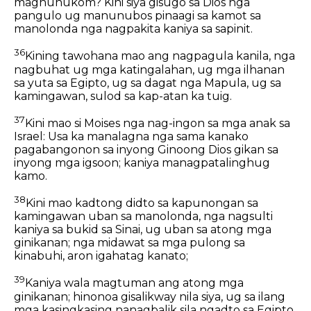
maghuhukom? Kini siya gisugo sa Dios nga
pangulo ug manunubos pinaagi sa kamot sa
manolonda nga nagpakita kaniya sa sapinit.
36
Kining tawohana mao ang nagpagula kanila, nga
nagbuhat ug mga katingalahan, ug mga ilhanan
sa yuta sa Egipto, ug sa dagat nga Mapula, ug sa
kamingawan, sulod sa kap-atan ka tuig.
37
Kini mao si Moises nga nag-ingon sa mga anak sa
Israel: Usa ka manalagna nga sama kanako
pagabangonon sa inyong Ginoong Dios gikan sa
inyong mga igsoon; kaniya managpatalinghug
kamo.
38
Kini mao kadtong didto sa kapunongan sa
kamingawan uban sa manolonda, nga nagsulti
kaniya sa bukid sa Sinai, ug uban sa atong mga
ginikanan; nga midawat sa mga pulong sa
kinabuhi, aron igahatag kanato;
39
Kaniya wala magtuman ang atong mga
ginikanan; hinonoa gisalikway nila siya, ug sa ilang
mga kasingkasing nanagbalik sila ngadto sa Egipto,