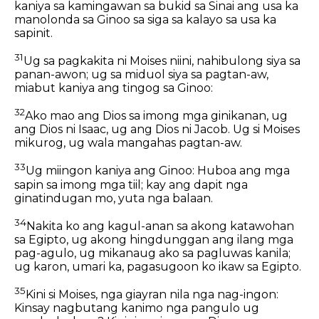
kaniya sa kamingawan sa bukid sa Sinai ang usa ka
manolonda sa Ginoo sa siga sa kalayo sa usa ka
sapinit.
31
Ug sa pagkakita ni Moises niini, nahibulong siya sa
panan-awon; ug sa miduol siya sa pagtan-aw,
miabut kaniya ang tingog sa Ginoo:
32
Ako mao ang Dios sa imong mga ginikanan, ug
ang Dios ni Isaac, ug ang Dios ni Jacob. Ug si Moises
mikurog, ug wala mangahas pagtan-aw.
33
Ug miingon kaniya ang Ginoo: Huboa ang mga
sapin sa imong mga tiil; kay ang dapit nga
ginatindugan mo, yuta nga balaan.
34
Nakita ko ang kagul-anan sa akong katawohan
sa Egipto, ug akong hingdunggan ang ilang mga
pag-agulo, ug mikanaug ako sa pagluwas kanila;
ug karon, umari ka, pagasugoon ko ikaw sa Egipto.
35
Kini si Moises, nga giayran nila nga nag-ingon:
Kinsay nagbutang kanimo nga pangulo ug