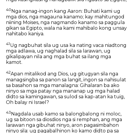
40
Nga nanag-ingon kang Aaron: Buhati kami ug
mga dios, nga magauna kanamo; kay mahitungod
niining Moises, nga nagmando kanamo sa paggula
gikan sa Egipto, wala na kami mahibalo kong unsay
nahitabo kaniya.
41
Ug nagbuhat sila ug usa ka nating vaca niadtong
mga adlawa, ug naghalad sila sa larawan, ug
gikalipayan nila ang mga buhat sa ilang mga
kamot.
42
Apan mitalikod ang Dios, ug gitugyan sila nga
managsingba sa panon sa langit, ingon sa nahisulat
sa basahon sa mga manalagna: Gihalaran ba ako
ninyo sa mga patay nga mananap ug mga halad
didto sa kamingawan, sa sulod sa kap-atan ka tuig,
Oh balay ni Israel?
43
Nagdala usab kamo sa balongbalong ni moloc,
ug sa bitoon sa diosdios nga si remphan, ang mga
larawan nga gibuhat ninyo, aron pagasimbahon
ninyo sila: ug pagabalhinon ko kamo didto pa sa