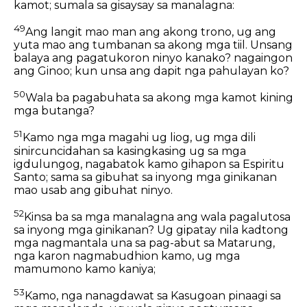
kamot; sumala sa gisaysay sa manalagna:
49
Ang langit mao man ang akong trono, ug ang
yuta mao ang tumbanan sa akong mga tiil. Unsang
balaya ang pagatukoron ninyo kanako? nagaingon
ang Ginoo; kun unsa ang dapit nga pahulayan ko?
50
Wala ba pagabuhata sa akong mga kamot kining
mga butanga?
51
Kamo nga mga magahi ug liog, ug mga dili
sinircuncidahan sa kasingkasing ug sa mga
igdulungog, nagabatok kamo gihapon sa Espiritu
Santo; sama sa gibuhat sa inyong mga ginikanan
mao usab ang gibuhat ninyo.
52
Kinsa ba sa mga manalagna ang wala pagalutosa
sa inyong mga ginikanan? Ug gipatay nila kadtong
mga nagmantala una sa pag-abut sa Matarung,
nga karon nagmabudhion kamo, ug mga
mamumono kamo kaniya;
53
Kamo, nga nanagdawat sa Kasugoan pinaagi sa