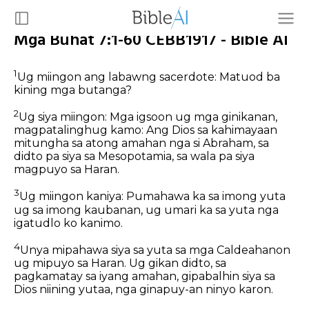
Mga Buhat 7:1-60 CEBB1917 - Bible AI
1
Ug miingon ang labawng sacerdote: Matuod ba
kining mga butanga?
2
Ug siya miingon: Mga igsoon ug mga ginikanan,
magpatalinghug kamo: Ang Dios sa kahimayaan
mitungha sa atong amahan nga si Abraham, sa
didto pa siya sa Mesopotamia, sa wala pa siya
magpuyo sa Haran.
3
Ug miingon kaniya: Pumahawa ka sa imong yuta
ug sa imong kaubanan, ug umari ka sa yuta nga
igatudlo ko kanimo.
4
Unya mipahawa siya sa yuta sa mga Caldeahanon
ug mipuyo sa Haran. Ug gikan didto, sa
pagkamatay sa iyang amahan, gipabalhin siya sa
Dios niining yutaa, nga ginapuy-an ninyo karon.