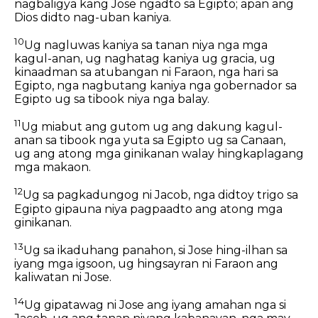
nagbaligya kang Jose ngadto sa Egipto; apan ang
Dios didto nag-uban kaniya.
10
Ug nagluwas kaniya sa tanan niya nga mga
kagul-anan, ug naghatag kaniya ug gracia, ug
kinaadman sa atubangan ni Faraon, nga hari sa
Egipto, nga nagbutang kaniya nga gobernador sa
Egipto ug sa tibook niya nga balay.
11
Ug miabut ang gutom ug ang dakung kagul-
anan sa tibook nga yuta sa Egipto ug sa Canaan,
ug ang atong mga ginikanan walay hingkaplagang
mga makaon.
12
Ug sa pagkadungog ni Jacob, nga didtoy trigo sa
Egipto gipauna niya pagpaadto ang atong mga
ginikanan.
13
Ug sa ikaduhang panahon, si Jose hing-ilhan sa
iyang mga igsoon, ug hingsayran ni Faraon ang
kaliwatan ni Jose.
14
Ug gipatawag ni Jose ang iyang amahan nga si