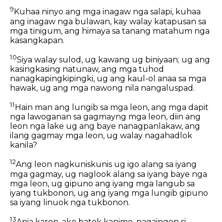
9
Kuhaa ninyo ang mga inagaw nga salapi, kuhaa
ang inagaw nga bulawan, kay walay katapusan sa
mga tinigum, ang himaya sa tanang matahum nga
kasangkapan.
10
Siya walay sulod, ug kawang ug biniyaan; ug ang
kasingkasing natunaw, ang mga tuhod
nanagkapingkipingki, ug ang kaul-ol anaa sa mga
hawak, ug ang mga nawong nila nangaluspad.
11
Hain man ang lungib sa mga leon, ang mga dapit
nga lawoganan sa gagmayng mga leon, diin ang
leon nga lake ug ang baye nanagpanlakaw, ang
ilang gagmay mga leon, ug walay nagahadlok
kanila?
12
Ang leon nagkuniskunis ug igo alang sa iyang
mga gagmay, ug naglook alang sa iyang baye nga
mga leon, ug gipuno ang iyang mga langub sa
iyang tukbonon, ug ang iyang mga lungib gipuno
sa iyang linuok nga tukbonon.
13
Ania karon, ako batok kanimo, nagaingon si