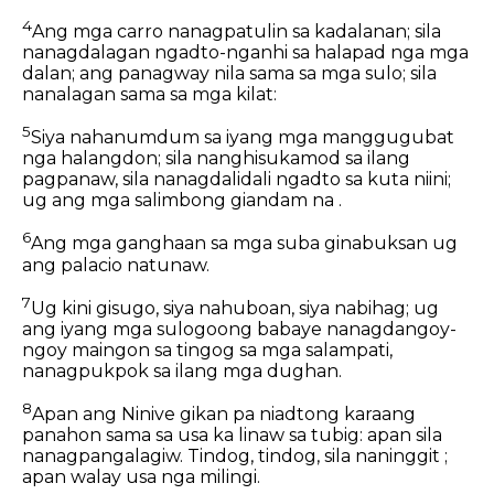
4
Ang mga carro nanagpatulin sa kadalanan; sila
nanagdalagan ngadto-nganhi sa halapad nga mga
dalan; ang panagway nila sama sa mga sulo; sila
nanalagan sama sa mga kilat:
5
Siya nahanumdum sa iyang mga manggugubat
nga halangdon; sila nanghisukamod sa ilang
pagpanaw, sila nanagdalidali ngadto sa kuta niini;
ug ang mga salimbong giandam na .
6
Ang mga ganghaan sa mga suba ginabuksan ug
ang palacio natunaw.
7
Ug kini gisugo, siya nahuboan, siya nabihag; ug
ang iyang mga sulogoong babaye nanagdangoy-
ngoy maingon sa tingog sa mga salampati,
nanagpukpok sa ilang mga dughan.
8
Apan ang Ninive gikan pa niadtong karaang
panahon sama sa usa ka linaw sa tubig: apan sila
nanagpangalagiw. Tindog, tindog, sila naninggit ;
apan walay usa nga milingi.