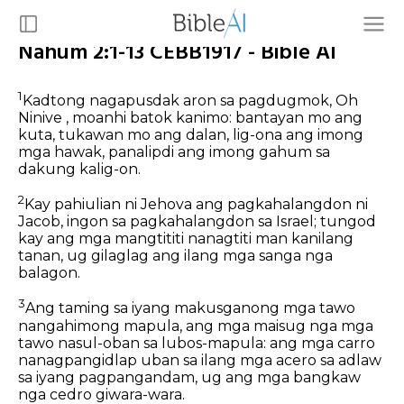
Nahum 2:1-13 CEBB1917 - Bible AI
1
Kadtong nagapusdak aron sa pagdugmok, Oh
Ninive , moanhi batok kanimo: bantayan mo ang
kuta, tukawan mo ang dalan, lig-ona ang imong
mga hawak, panalipdi ang imong gahum sa
dakung kalig-on.
2
Kay pahiulian ni Jehova ang pagkahalangdon ni
Jacob, ingon sa pagkahalangdon sa Israel; tungod
kay ang mga mangtititi nanagtiti man kanilang
tanan, ug gilaglag ang ilang mga sanga nga
balagon.
3
Ang taming sa iyang makusganong mga tawo
nangahimong mapula, ang mga maisug nga mga
tawo nasul-oban sa lubos-mapula: ang mga carro
nanagpangidlap uban sa ilang mga acero sa adlaw
sa iyang pagpangandam, ug ang mga bangkaw
nga cedro giwara-wara.