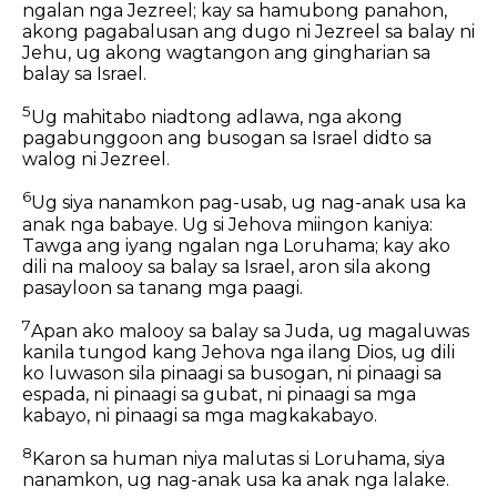
ngalan nga Jezreel; kay sa hamubong panahon,
akong pagabalusan ang dugo ni Jezreel sa balay ni
Jehu, ug akong wagtangon ang gingharian sa
balay sa Israel.
5
Ug mahitabo niadtong adlawa, nga akong
pagabunggoon ang busogan sa Israel didto sa
walog ni Jezreel.
6
Ug siya nanamkon pag-usab, ug nag-anak usa ka
anak nga babaye. Ug si Jehova miingon kaniya:
Tawga ang iyang ngalan nga Loruhama; kay ako
dili na malooy sa balay sa Israel, aron sila akong
pasayloon sa tanang mga paagi.
7
Apan ako malooy sa balay sa Juda, ug magaluwas
kanila tungod kang Jehova nga ilang Dios, ug dili
ko luwason sila pinaagi sa busogan, ni pinaagi sa
espada, ni pinaagi sa gubat, ni pinaagi sa mga
kabayo, ni pinaagi sa mga magkakabayo.
8
Karon sa human niya malutas si Loruhama, siya
nanamkon, ug nag-anak usa ka anak nga lalake.