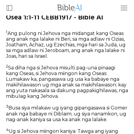
Osea 1:1-11 CEBB1917 - Bible AI
1
Ang pulong ni Jehova nga midangat kang Oseas
ang anak nga lalake ni Beri, sa mga adlaw ni Ozias,
Joatham, Achaz, ug Ezechias, mga hari sa Juda, ug
sa mga adlaw ni Jeroboam, ang anak nga lalake ni
Joas, hari sa Israel.
2
Sa diha nga si Jehova misulti pag-una pinaagi
kang Oseas, si Jehova miingon kang Oseas:
Lumakaw ka, pangasawa ug usa ka babaye nga
makihilawason ug mga anak sa makihilawason; kay
ang yuta nakasala sa dakung pagpakighilawas, nga
mibulag kang Jehova.
3
Busa siya milakaw ug iyang gipangasawa si Gomer
anak nga babaye ni Diblaim; ug siya nanamkon, ug
nag-anak kaniya sa usa ka anak nga lalake.
4
Ug si Jehova miingon kaniya: Tawga ang iyang