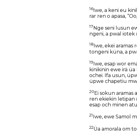
16
Iwe, a keni eu ki
rar ren o apasa, “O
17
Nge seni lusun ew
ngeni, a pwal iotek
18
Iwe, ekei aramas 
tongeni küna, a pw
19
Iwe, esap wor ema
kinikinin ewe irä ü
ochei. Ifa usun, üp
üpwe chapetiu mw
20
Ei sokun aramas
ren ekiekin letipan 
esap och minen at
21
Iwe, ewe Samol mi
22
Üa amorala om t