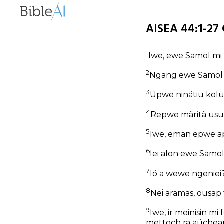
AISEA 44:1-27 
1
Iwe, ewe Samol mi 
2
Ngang ewe Samol 
3
Üpwe ninätiu kol
4
Repwe märitä usun
5
Iwe, eman epwe ap
6
Iei alon ewe Samol
7
Iö a wewe ngeniei
8
Nei aramas, ousap
9
Iwe, ir meinisin 
mettoch ra aüchean