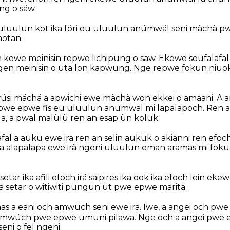
ng o säw.
 uluulun kot ika föri eu uluulun anümwäl seni mächä pw
motan.
n kewe meinisin repwe lichipüng o säw. Ekewe soufalafal
n meinisin o ütä lon kapwüng. Nge repwe fokun niuo
üsi mächä a apwichi ewe mächä won ekkei o amaani. A
we epwe fis eu uluulun anümwäl mi lapalapöch. Ren a
 a pwal malülü ren an esap ün koluk.
l a aükü ewe irä ren an selin aükük o akiänni ren efoch p
, a alapalapa ewe irä ngeni uluulun eman aramas mi foku
setar ika afili efoch irä saipires ika ook ika efoch lein eke
rä setar o witiwiti püngün üt pwe epwe märitä.
s a eäni och amwüch seni ewe irä. Iwe, a angei och pw
 amwüch pwe epwe umuni pilawa. Nge och a angei pwe e
ni o fel ngeni.