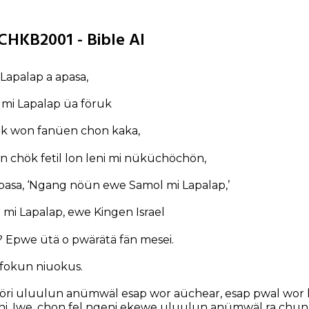
CHKB2001 - Bible AI
Lapalap a apasa,
mi Lapalap üa föruk
uk won fanüen chon kaka,
 chök fetil lon leni mi nüküchöchön,
asa, ‘Ngang nöün ewe Samol mi Lapalap,’
 mi Lapalap, ewe Kingen Israel
? Epwe ütä o pwärätä fän mesei.
 fokun niuokus.
mi föri uluulun anümwäl esap wor aüchear, esap pwal wo
i. Iwe, chon fel ngeni ekewe uluulun anümwäl ra chun