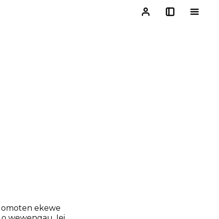
r lomoten ekewe
 o wewengau. Iei