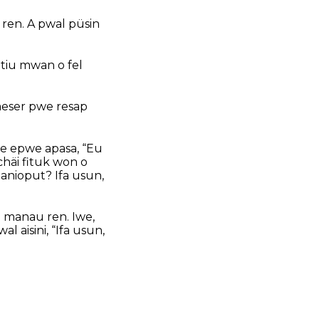
 ren. A pwal püsin
etiu mwan o fel
 meser pwe resap
we epwe apasa, “Eu
chäi fituk won o
anioput? Ifa usun,
 manau ren. Iwe,
l aisini, “Ifa usun,