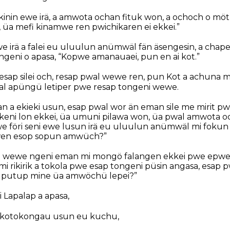
nikinin ewe irä, a amwota ochan fituk won, a ochoch o möt
o, üa mefi kinamwe ren pwichikaren ei ekkei.”
e irä a falei eu uluulun anümwäl fän äsengesin, a chap
 ngeni o apasa, “Kopwe amanauaei, pun en ai kot.”
resap silei och, resap pwal wewe ren, pun Kot a achuna
al apüngü letiper pwe resap tongeni wewe.
n a ekieki usun, esap pwal wor än eman sile me mirit p
a keni lon ekkei, üa umuni pilawa won, üa pwal amwota o
we föri seni ewe lusun irä eu uluulun anümwäl mi fokun 
en esop sopun amwüch?”
 a wewe ngeni eman mi mongö falangen ekkei pwe epwe
mi rikirik a tokola pwe esap tongeni püsin angasa, esap pwa
uputup mine üa amwöchü lepei?”
 Lapalap a apasa,
okotokongau usun eu kuchu,