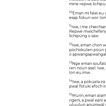
mine repwe lichipü
10
Eman mi falei eu
esap fokun wor lo
11
Iwe, i me chiechia
Repwe mwichefenge
lichipüng o säw.
12
Iwe, eman chon w
pöchökülen pöün p
o apwangapwangala,
13
Nge eman soufalafa
ren nöün sisel. Iwe
lon eu imw.
14
Iwe, a pöküela irä 
pwal fotuki efoch i
15
Mürin, eman arama
ngeni, a pwal eäni
uluulun anümwäl se