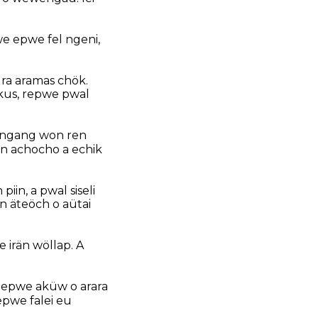
e epwe fel ngeni,
 ra aramas chök.
kus, repwe pwal
 angang won ren
n achocho a echik
iin, a pwal siseli
n äteöch o aütai
we irän wöllap. A
e epwe aküw o arara
pwe falei eu