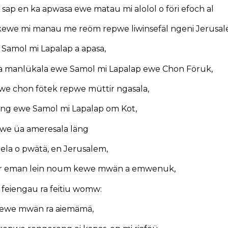
, sap en ka apwasa ewe matau mi alolol o föri efoch al
kewe mi manau me reöm repwe liwinsefäl ngeni Jerusale
 Samol mi Lapalap a apasa,
a manlükala ewe Samol mi Lapalap ewe Chon Föruk,
we chon fötek repwe müttir ngasala,
ng ewe Samol mi Lapalap om Kot,
we üa ameresala läng
la o pwätä, en Jerusalem,
r eman lein noum kewe mwän a emwenuk,
 feiengau ra feitiu womw:
ewe mwän ra aiemämä,