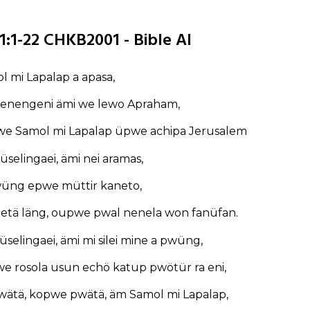
1:1-22 CHKB2001 - Bible AI
 mi Lapalap a apasa,
nengeni ämi we lewo Apraham,
e Samol mi Lapalap üpwe achipa Jerusalem
selingaei, ämi nei aramas,
pwüng epwe müttir kaneto,
tä läng, oupwe pwal nenela won fanüfan.
elingaei, ämi mi silei mine a pwüng,
e rosola usun echö katup pwötür ra eni,
ätä, kopwe pwätä, äm Samol mi Lapalap,