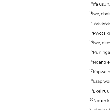
10
Ifa usun
11
Iwe, cho
12
Iwe, ewe
13
Pwota k
14
Iwe, eke
15
Pun nga
16
Ngang e
17
Kopwe ne
18
Esap wo
19
Ekei ruu
20
Noum k
21