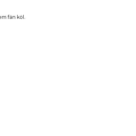
m fän köl.