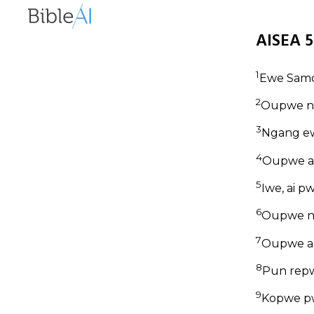
AISEA 5
1
Ewe Samol
2
Oupwe ne
3
Ngang ew
4
Oupwe aü
5
Iwe, ai 
6
Oupwe ne
7
Oupwe aüs
8
Pun repw
9
Kopwe pw