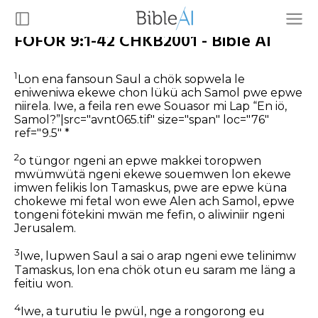
FÖFÖR 9:1-42 CHKB2001 - Bible AI
1
Lon ena fansoun Saul a chök sopwela le
eniweniwa ekewe chon lükü ach Samol pwe epwe
niirela. Iwe, a feila ren ewe Souasor mi Lap “En iö,
Samol?”|src="avnt065.tif" size="span" loc="76"
ref="9.5" *
2
o tüngor ngeni an epwe makkei toropwen
mwümwütä ngeni ekewe souemwen lon ekewe
imwen felikis lon Tamaskus, pwe are epwe küna
chokewe mi fetal won ewe Alen ach Samol, epwe
tongeni fötekini mwän me fefin, o aliwiniir ngeni
Jerusalem.
3
Iwe, lupwen Saul a sai o arap ngeni ewe telinimw
Tamaskus, lon ena chök otun eu saram me läng a
feitiu won.
4
Iwe, a turutiu le pwül, nge a rongorong eu