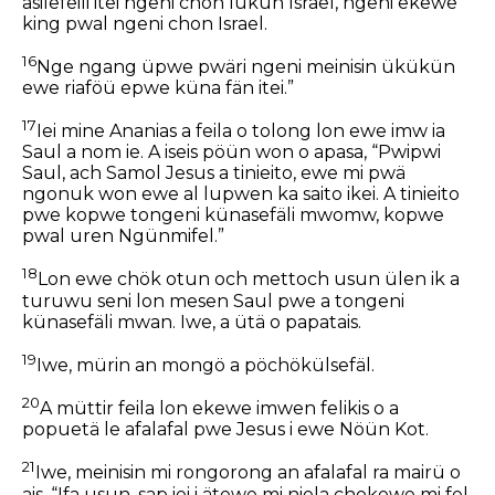
asilefeili itei ngeni chon lükün Israel, ngeni ekewe
king pwal ngeni chon Israel.
16
Nge ngang üpwe pwäri ngeni meinisin ükükün
ewe riaföü epwe küna fän itei.”
17
Iei mine Ananias a feila o tolong lon ewe imw ia
Saul a nom ie. A iseis pöün won o apasa, “Pwipwi
Saul, ach Samol Jesus a tinieito, ewe mi pwä
ngonuk won ewe al lupwen ka saito ikei. A tinieito
pwe kopwe tongeni künasefäli mwomw, kopwe
pwal uren Ngünmifel.”
18
Lon ewe chök otun och mettoch usun ülen ik a
turuwu seni lon mesen Saul pwe a tongeni
künasefäli mwan. Iwe, a ütä o papatais.
19
Iwe, mürin an mongö a pöchökülsefäl.
20
A müttir feila lon ekewe imwen felikis o a
popuetä le afalafal pwe Jesus i ewe Nöün Kot.
21
Iwe, meinisin mi rongorong an afalafal ra mairü o
ais, “Ifa usun, sap iei i ätewe mi niela chokewe mi fel