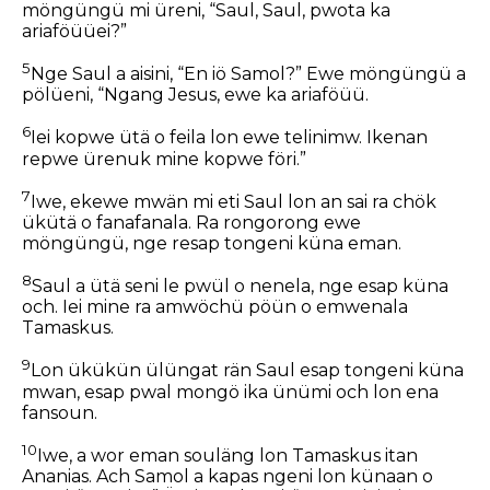
möngüngü mi üreni, “Saul, Saul, pwota ka
ariaföüüei?”
5
Nge Saul a aisini, “En iö Samol?” Ewe möngüngü a
pölüeni, “Ngang Jesus, ewe ka ariaföüü.
6
Iei kopwe ütä o feila lon ewe telinimw. Ikenan
repwe ürenuk mine kopwe föri.”
7
Iwe, ekewe mwän mi eti Saul lon an sai ra chök
ükütä o fanafanala. Ra rongorong ewe
möngüngü, nge resap tongeni küna eman.
8
Saul a ütä seni le pwül o nenela, nge esap küna
och. Iei mine ra amwöchü pöün o emwenala
Tamaskus.
9
Lon ükükün ülüngat rän Saul esap tongeni küna
mwan, esap pwal mongö ika ünümi och lon ena
fansoun.
10
Iwe, a wor eman souläng lon Tamaskus itan
Ananias. Ach Samol a kapas ngeni lon künaan o