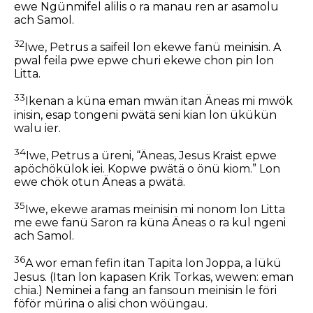
ewe Ngünmifel alilis o ra manau ren ar asamolu
ach Samol.
32
Iwe, Petrus a saifeil lon ekewe fanü meinisin. A
pwal feila pwe epwe churi ekewe chon pin lon
Litta.
33
Ikenan a küna eman mwän itan Äneas mi mwök
inisin, esap tongeni pwätä seni kian lon ükükün
walu ier.
34
Iwe, Petrus a üreni, “Äneas, Jesus Kraist epwe
apöchökülok iei. Kopwe pwätä o önü kiom.” Lon
ewe chök otun Äneas a pwätä.
35
Iwe, ekewe aramas meinisin mi nonom lon Litta
me ewe fanü Saron ra küna Äneas o ra kul ngeni
ach Samol.
36
A wor eman fefin itan Tapita lon Joppa, a lükü
Jesus. (Itan lon kapasen Krik Torkas, wewen: eman
chia.) Neminei a fang an fansoun meinisin le föri
föför mürina o alisi chon wöüngau.