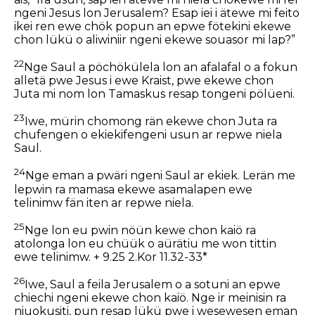
ngeni Jesus lon Jerusalem? Esap iei i ätewe mi feito
ikei ren ewe chök popun an epwe fötekini ekewe
chon lükü o aliwiniir ngeni ekewe souasor mi lap?”
22
Nge Saul a pöchökülela lon an afalafal o a fokun
alletä pwe Jesus i ewe Kraist, pwe ekewe chon
Juta mi nom lon Tamaskus resap tongeni pölüeni.
23
Iwe, mürin chomong rän ekewe chon Juta ra
chufengen o ekiekifengeni usun ar repwe niela
Saul.
24
Nge eman a pwäri ngeni Saul ar ekiek. Lerän me
lepwin ra mamasa ekewe asamalapen ewe
telinimw fän iten ar repwe niela.
25
Nge lon eu pwin nöün kewe chon kaiö ra
atolonga lon eu chüük o aürätiu me won tittin
ewe telinimw. + 9.25 2.Kor 11.32-33*
26
Iwe, Saul a feila Jerusalem o a sotuni an epwe
chiechi ngeni ekewe chon kaiö. Nge ir meinisin ra
niuokusiti, pun resap lükü pwe i wesewesen eman