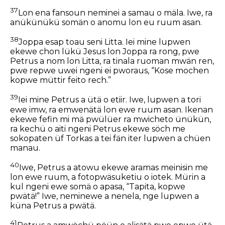
37
Lon ena fansoun neminei a samau o mäla. Iwe, ra
anükünükü somän o anomu lon eu ruum asan.
38
Joppa esap toau seni Litta. Iei mine lupwen
ekewe chon lükü Jesus lon Joppa ra rong, pwe
Petrus a nom lon Litta, ra tinala ruoman mwän ren,
pwe repwe uwei ngeni ei pworaus, “Kose mochen
kopwe müttir feito rech.”
39
Iei mine Petrus a ütä o etiir. Iwe, lupwen a tori
ewe imw, ra emwenätä lon ewe ruum asan. Ikenan
ekewe fefin mi mä pwülüer ra mwicheto ünükün,
ra kechü o aiti ngeni Petrus ekewe söch me
sokopaten üf Torkas a tei fän iter lupwen a chüen
manau.
40
Iwe, Petrus a atowu ekewe aramas meinisin me
lon ewe ruum, a fotopwäsuketiu o iotek. Mürin a
kul ngeni ewe somä o apasa, “Tapita, kopwe
pwätä!” Iwe, neminewe a nenela, nge lupwen a
küna Petrus a pwätä.
41