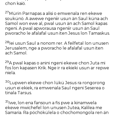
chon kaiö.
27
Mürin Parnapas a alisi o emwenala ren ekewe
soukünö. A awewe ngeniir usun än Saul küna ach
Samol won ewe al, pwal usun än ach Samol kapas
ngeni. A pwal apworausa ngeniir usun än Saul
pworacho le afalafal usun iten Jesus lon Tamaskus.
28
Iei usun Saul a nonom rer. A feilfetal lon unusen
Jerusalem, nge a pworacho le afalafal usun iten
ach Samol.
29
A pwal kapas o anini ngeni ekewe chon Juta mi
fos lon kapasen Krik. Nge ir ra ekieki usun ar repwe
niela.
30
Lupwen ekewe chon lükü Jesus ra rongorong
usun ei ekiek, ra emwenala Saul ngeni Seserea o
tinala Tarsus.
31
Iwe, lon ena fansoun a fis pwe a kinamwela
ekewe mwichefel lon unusen Jutea, Kalilea me
Samaria. Ra pöchökülela o chochomongola ren än