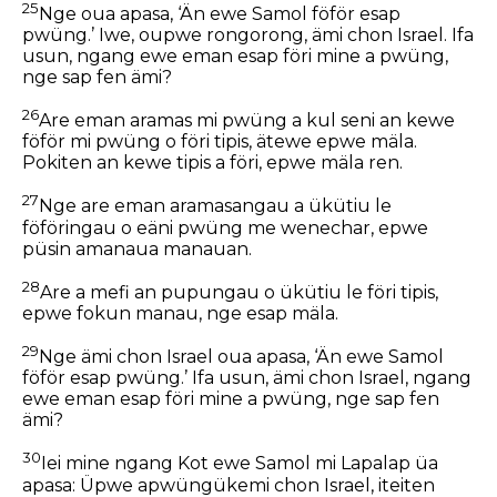
25
Nge oua apasa, ‘Än ewe Samol föför esap
pwüng.’ Iwe, oupwe rongorong, ämi chon Israel. Ifa
usun, ngang ewe eman esap föri mine a pwüng,
nge sap fen ämi?
26
Are eman aramas mi pwüng a kul seni an kewe
föför mi pwüng o föri tipis, ätewe epwe mäla.
Pokiten an kewe tipis a föri, epwe mäla ren.
27
Nge are eman aramasangau a ükütiu le
föföringau o eäni pwüng me wenechar, epwe
püsin amanaua manauan.
28
Are a mefi an pupungau o ükütiu le föri tipis,
epwe fokun manau, nge esap mäla.
29
Nge ämi chon Israel oua apasa, ‘Än ewe Samol
föför esap pwüng.’ Ifa usun, ämi chon Israel, ngang
ewe eman esap föri mine a pwüng, nge sap fen
ämi?
30
Iei mine ngang Kot ewe Samol mi Lapalap üa
apasa: Üpwe apwüngükemi chon Israel, iteiten