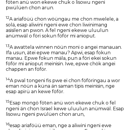
föten anü won ekewe chuk o lisowu ngeni
pwülüen chon arun.
12
A ariaföüü chon wöüngau me chon mwelele, a
solä, esap aliwini ngeni ewe chon liwinimang
asisilen an pwon. A fel ngeni ekewe uluulun
anümwäl o föri sokun föför mi anioput.
13
A awattela winnen nöün moni o angei manauan.
Ifa usun, ätei epwe manau? Apwi, esap fokun
manau. Epwe fokun mäla, pun a föri ekei sokun
föför mi anioput meinisin. Iwe, epwe chök angei
chappen an föför.
14
A pwal tongeni fis pwe ei chon föföringau a wor
eman nöün a küna än saman tipis meinisin, nge
esap apirü an kewe föför.
15
Esap mongö föten anü won ekewe chuk o fel
ngeni än chon Israel kewe uluulun anümwäl. Esap
lisowu ngeni pwülüen chon arun,
16
esap ariaföüü eman, nge a aliwini ngeni ewe