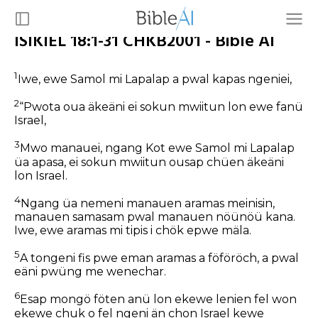
ISIKIEL 18:1-31 CHKB2001 - Bible AI
1
Iwe, ewe Samol mi Lapalap a pwal kapas ngeniei,
2
“Pwota oua äkeäni ei sokun mwiitun lon ewe fanü
Israel,
3
Mwo manauei, ngang Kot ewe Samol mi Lapalap
üa apasa, ei sokun mwiitun ousap chüen äkeäni
lon Israel.
4
Ngang üa nemeni manauen aramas meinisin,
manauen samasam pwal manauen nöünöü kana.
Iwe, ewe aramas mi tipis i chök epwe mäla.
5
A tongeni fis pwe eman aramas a föföröch, a pwal
eäni pwüng me wenechar.
6
Esap mongö föten anü lon ekewe lenien fel won
ekewe chuk o fel ngeni än chon Israel kewe