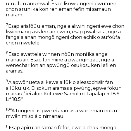
uluulun anümwäl. Esap lisowu ngeni pwülüen
chon arun ika kon ren eman fefin mi samaun
maram.
7
Esap ariaföüü eman, nge a aliwini ngeni ewe chon
liwinimang asisilen an pwon, esap pwal solä, nge a
fangala anan mongö ngeni chon echik o aüföüfa
chon mwelele.
8
Esap awattela winnen nöün moni ika angei
manauan. Esap föri mine a pwüngingau, nge a
wenechar lon an apwüngü osukosuken lefilen
aramas.
9
A apwönüetä ai kewe allük o aleasochisiir fän
allükülük. Ei sokun aramas a pwüng, epwe fokun
manau,” iei alon Kot ewe Samol mi Lapalap. + 18.9
Lif 18.5*
10
“A tongeni fis pwe ei aramas a wor eman nöün
mwän mi solä o nimanau.
11
Esap apirü än saman föför, pwe a chök mongö