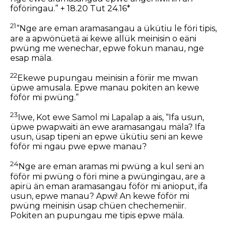
föföringau.” + 18.20 Tut 24.16*
21
“Nge are eman aramasangau a ükütiu le föri tipis,
are a apwönüetä ai kewe allük meinisin o eäni
pwüng me wenechar, epwe fokun manau, nge
esap mäla.
22
Ekewe pupungau meinisin a föriir me mwan
üpwe amusala. Epwe manau pokiten an kewe
föför mi pwüng.”
23
Iwe, Kot ewe Samol mi Lapalap a ais, “Ifa usun,
üpwe pwapwaiti än ewe aramasangau mäla? Ifa
usun, üsap tipeni an epwe ükütiu seni an kewe
föför mi ngau pwe epwe manau?
24
Nge are eman aramas mi pwüng a kul seni an
föför mi pwüng o föri mine a pwüngingau, are a
apirü än eman aramasangau föför mi anioput, ifa
usun, epwe manau? Apwi! An kewe föför mi
pwüng meinisin üsap chüen chechemeniir.
Pokiten an pupungau me tipis epwe mäla.