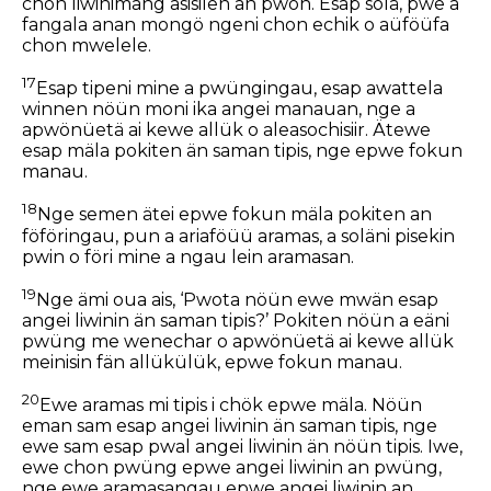
chon liwinimang asisilen an pwon. Esap solä, pwe a
fangala anan mongö ngeni chon echik o aüföüfa
chon mwelele.
17
Esap tipeni mine a pwüngingau, esap awattela
winnen nöün moni ika angei manauan, nge a
apwönüetä ai kewe allük o aleasochisiir. Ätewe
esap mäla pokiten än saman tipis, nge epwe fokun
manau.
18
Nge semen ätei epwe fokun mäla pokiten an
föföringau, pun a ariaföüü aramas, a soläni pisekin
pwin o föri mine a ngau lein aramasan.
19
Nge ämi oua ais, ‘Pwota nöün ewe mwän esap
angei liwinin än saman tipis?’ Pokiten nöün a eäni
pwüng me wenechar o apwönüetä ai kewe allük
meinisin fän allükülük, epwe fokun manau.
20
Ewe aramas mi tipis i chök epwe mäla. Nöün
eman sam esap angei liwinin än saman tipis, nge
ewe sam esap pwal angei liwinin än nöün tipis. Iwe,
ewe chon pwüng epwe angei liwinin an pwüng,
nge ewe aramasangau epwe angei liwinin an