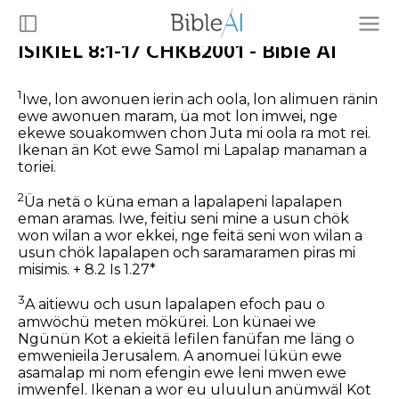
ISIKIEL 8:1-17 CHKB2001 - Bible AI
1
Iwe, lon awonuen ierin ach oola, lon alimuen ränin
ewe awonuen maram, üa mot lon imwei, nge
ekewe souakomwen chon Juta mi oola ra mot rei.
Ikenan än Kot ewe Samol mi Lapalap manaman a
toriei.
2
Üa netä o küna eman a lapalapeni lapalapen
eman aramas. Iwe, feitiu seni mine a usun chök
won wilan a wor ekkei, nge feitä seni won wilan a
usun chök lapalapen och saramaramen piras mi
misimis. + 8.2 Is 1.27*
3
A aitiewu och usun lapalapen efoch pau o
amwöchü meten mökürei. Lon künaei we
Ngünün Kot a ekieitä lefilen fanüfan me läng o
emwenieila Jerusalem. A anomuei lükün ewe
asamalap mi nom efengin ewe leni mwen ewe
imwenfel. Ikenan a wor eu uluulun anümwäl Kot