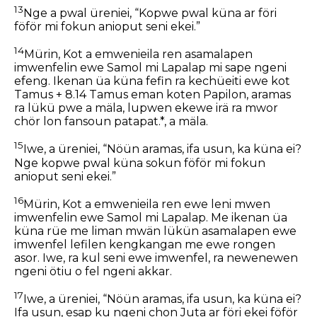
13
Nge a pwal üreniei, “Kopwe pwal küna ar föri
föför mi fokun anioput seni ekei.”
14
Mürin, Kot a emwenieila ren asamalapen
imwenfelin ewe Samol mi Lapalap mi sape ngeni
efeng. Ikenan üa küna fefin ra kechüeiti ewe kot
Tamus + 8.14 Tamus eman koten Papilon, aramas
ra lükü pwe a mäla, lupwen ekewe irä ra mwor
chör lon fansoun patapat.*, a mäla.
15
Iwe, a üreniei, “Nöün aramas, ifa usun, ka küna ei?
Nge kopwe pwal küna sokun föför mi fokun
anioput seni ekei.”
16
Mürin, Kot a emwenieila ren ewe leni mwen
imwenfelin ewe Samol mi Lapalap. Me ikenan üa
küna rüe me liman mwän lükün asamalapen ewe
imwenfel lefilen kengkangan me ewe rongen
asor. Iwe, ra kul seni ewe imwenfel, ra newenewen
ngeni ötiu o fel ngeni akkar.
17
Iwe, a üreniei, “Nöün aramas, ifa usun, ka küna ei?
Ifa usun, esap ku ngeni chon Juta ar föri ekei föför