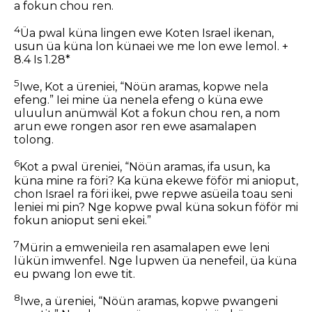
a fokun chou ren.
4
Üa pwal küna lingen ewe Koten Israel ikenan,
usun üa küna lon künaei we me lon ewe lemol. +
8.4 Is 1.28*
5
Iwe, Kot a üreniei, “Nöün aramas, kopwe nela
efeng.” Iei mine üa nenela efeng o küna ewe
uluulun anümwäl Kot a fokun chou ren, a nom
arun ewe rongen asor ren ewe asamalapen
tolong.
6
Kot a pwal üreniei, “Nöün aramas, ifa usun, ka
küna mine ra föri? Ka küna ekewe föför mi anioput,
chon Israel ra föri ikei, pwe repwe asüeila toau seni
leniei mi pin? Nge kopwe pwal küna sokun föför mi
fokun anioput seni ekei.”
7
Mürin a emwenieila ren asamalapen ewe leni
lükün imwenfel. Nge lupwen üa nenefeil, üa küna
eu pwang lon ewe tit.
8
Iwe, a üreniei, “Nöün aramas, kopwe pwangeni