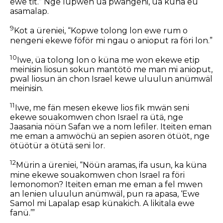
ewe tit.” Nge lupwen üa pwangeni, üa küna eu
asamalap.
9
Kot a üreniei, “Kopwe tolong lon ewe rum o
nengeni ekewe föför mi ngau o anioput ra föri lon.”
10
Iwe, üa tolong lon o küna me won ekewe etip
meinisin liosun sokun mantötö me man mi anioput,
pwal liosun än chon Israel kewe uluulun anümwäl
meinisin.
11
Iwe, me fän mesen ekewe lios fik mwän seni
ekewe souakomwen chon Israel ra ütä, nge
Jaasania nöün Safan we a nom lefiler. Iteiten eman
me eman a amwöchü an sepien asoren ötüöt, nge
ötüötür a ötütä seni lor.
12
Mürin a üreniei, “Nöün aramas, ifa usun, ka küna
mine ekewe souakomwen chon Israel ra föri
lemonomon? Iteiten eman me eman a fel mwen
an lenien uluulun anümwäl, pun ra apasa, ‘Ewe
Samol mi Lapalap esap künakich. A likitala ewe
fanü.’”