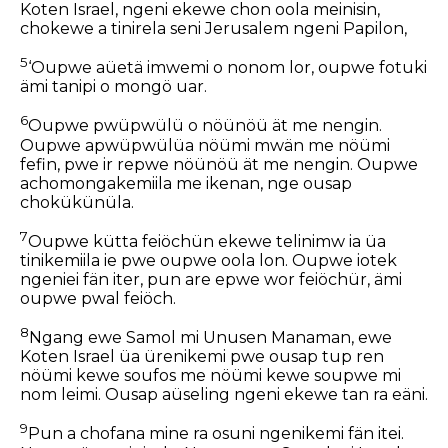
Koten Israel, ngeni ekewe chon oola meinisin,
chokewe a tinirela seni Jerusalem ngeni Papilon,
5
‘Oupwe aüetä imwemi o nonom lor, oupwe fotuki
ämi tanipi o mongö uar.
6
Oupwe pwüpwülü o nöünöü ät me nengin.
Oupwe apwüpwülüa nöümi mwän me nöümi
fefin, pwe ir repwe nöünöü ät me nengin. Oupwe
achomongakemiila me ikenan, nge ousap
chokükünüla.
7
Oupwe kütta feiöchün ekewe telinimw ia üa
tinikemiila ie pwe oupwe oola lon. Oupwe iotek
ngeniei fän iter, pun are epwe wor feiöchür, ämi
oupwe pwal feiöch.
8
Ngang ewe Samol mi Unusen Manaman, ewe
Koten Israel üa ürenikemi pwe ousap tup ren
nöümi kewe soufos me nöümi kewe soupwe mi
nom leimi. Ousap aüseling ngeni ekewe tan ra eäni.
9
Pun a chofana mine ra osuni ngenikemi fän itei.