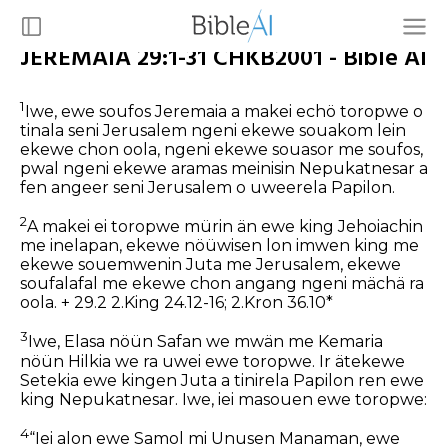
JEREMAIA 29:1-31 CHKB2001 - Bible AI
1
Iwe, ewe soufos Jeremaia a makei echö toropwe o
tinala seni Jerusalem ngeni ekewe souakom lein
ekewe chon oola, ngeni ekewe souasor me soufos,
pwal ngeni ekewe aramas meinisin Nepukatnesar a
fen angeer seni Jerusalem o uweerela Papilon.
2
A makei ei toropwe mürin än ewe king Jehoiachin
me inelapan, ekewe nöüwisen lon imwen king me
ekewe souemwenin Juta me Jerusalem, ekewe
soufalafal me ekewe chon angang ngeni mächä ra
oola. + 29.2 2.King 24.12-16; 2.Kron 36.10*
3
Iwe, Elasa nöün Safan we mwän me Kemaria
nöün Hilkia we ra uwei ewe toropwe. Ir ätekewe
Setekia ewe kingen Juta a tinirela Papilon ren ewe
king Nepukatnesar. Iwe, iei masouen ewe toropwe:
4
“Iei alon ewe Samol mi Unusen Manaman, ewe