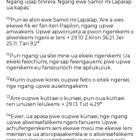
Ngang üsap tinirela. Ngang ewe Samol mi Lapalap
üa kapas.’
10
Pun iei alon ewe Samol mi Lapalap, ‘Are a wes
ekewe fik ier fän iten Papilon, ngang üpwe
ämwakemi. Üpwe apwönüetä ai pwon ngenikemi o
aliwinikemi ngeni ei leni. + 29.10 2.Kron 36.21; Jer
25.11; Tan 9.2*
11
Pun ngang üa silei mine üa ekieki ngenikemi. Üa
ekieki feiöchümi, nge sap feiengauemi, pwe üpwe
ngenikemi eu fansounöch me apilükülük.
12
Mürin oupwe köriei, oupwe feito o iotek ngeniei,
nge ngang üpwe aüselingakemi.
13
Ämi oupwe küttaei o künaei, pun oua küttaei
ren unusen lelukemi. + 29.13 Tut 4.29*
14
Ewer, üa apasa pwe oupwe künaei, nge ngang
üpwe aliwinisefälikemi ngeni fanüemi. Üpwe
achufengenikemi seni ekewe mwü me ekewe leni
meinisin ia üa atoropasakemiila ie o aliwinisefälikemi