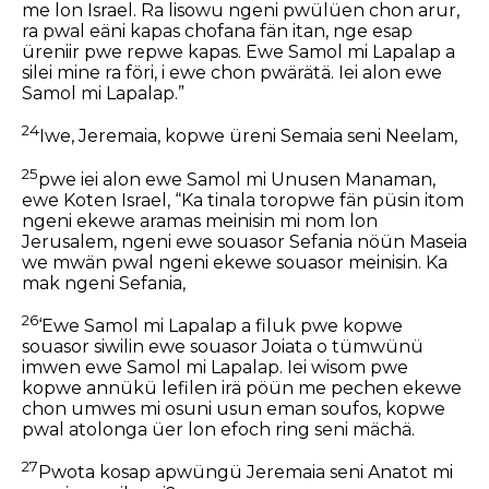
me lon Israel. Ra lisowu ngeni pwülüen chon arur,
ra pwal eäni kapas chofana fän itan, nge esap
üreniir pwe repwe kapas. Ewe Samol mi Lapalap a
silei mine ra föri, i ewe chon pwärätä. Iei alon ewe
Samol mi Lapalap.”
24
Iwe, Jeremaia, kopwe üreni Semaia seni Neelam,
25
pwe iei alon ewe Samol mi Unusen Manaman,
ewe Koten Israel, “Ka tinala toropwe fän püsin itom
ngeni ekewe aramas meinisin mi nom lon
Jerusalem, ngeni ewe souasor Sefania nöün Maseia
we mwän pwal ngeni ekewe souasor meinisin. Ka
mak ngeni Sefania,
26
‘Ewe Samol mi Lapalap a filuk pwe kopwe
souasor siwilin ewe souasor Joiata o tümwünü
imwen ewe Samol mi Lapalap. Iei wisom pwe
kopwe annükü lefilen irä pöün me pechen ekewe
chon umwes mi osuni usun eman soufos, kopwe
pwal atolonga üer lon efoch ring seni mächä.
27
Pwota kosap apwüngü Jeremaia seni Anatot mi