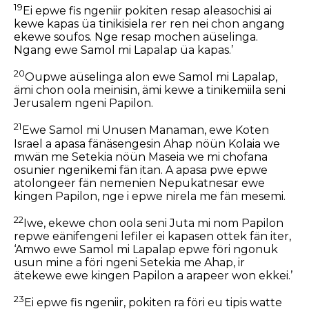
19
Ei epwe fis ngeniir pokiten resap aleasochisi ai
kewe kapas üa tinikisiela rer ren nei chon angang
ekewe soufos. Nge resap mochen aüselinga.
Ngang ewe Samol mi Lapalap üa kapas.’
20
Oupwe aüselinga alon ewe Samol mi Lapalap,
ämi chon oola meinisin, ämi kewe a tinikemiila seni
Jerusalem ngeni Papilon.
21
Ewe Samol mi Unusen Manaman, ewe Koten
Israel a apasa fänäsengesin Ahap nöün Kolaia we
mwän me Setekia nöün Maseia we mi chofana
osunier ngenikemi fän itan. A apasa pwe epwe
atolongeer fän nemenien Nepukatnesar ewe
kingen Papilon, nge i epwe nirela me fän mesemi.
22
Iwe, ekewe chon oola seni Juta mi nom Papilon
repwe eänifengeni lefiler ei kapasen ottek fän iter,
‘Amwo ewe Samol mi Lapalap epwe föri ngonuk
usun mine a föri ngeni Setekia me Ahap, ir
ätekewe ewe kingen Papilon a arapeer won ekkei.’
23
Ei epwe fis ngeniir, pokiten ra föri eu tipis watte