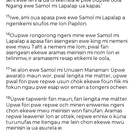
seni ewe leni ia üa tinikemiila ie pwe oupwe oola.
Ngang ewe Samol mi Lapalap üa kapas.’
15
Iwe, ämi oua apasa pwe ewe Samol mi Lapalap a
ngenikemi soufos me lon Papilon.
16
Oupwe rongorong ngeni mine ewe Samol mi
Lapalap a apasa fän äsengesin ewe king mi nemeni
ewe mwü Tafit a nemeni me lom, pwal fän
äsengesin ekewe aramas meinisin mi nom lon ei
telinimw, ir aramasemi resap etikemi le oola,
17
‘Iei alon ewe Samol mi Unusen Manaman: Üpwe
awarato maun wor, pwal lengita me mätter, üpwe
pwal föri pwe repwe usun chök ekewe föün fiik mi
fokun ngau pwe esap wor eman a tongeni ocheer.
18
Üpwe tapweriir fän maun, fän lengita me mätter.
Üpwe föri pwe repwe och minen eniweniw ngeni
chon ekewe mwü meinisin won fanüfan. Aramas
repwe leaweniir lon ar ottek, repwe enniw o küna
turunufas me itengau me lein chon ekewe mwü
meinisin ia üa asürela ie.