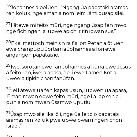
26
Johannes a pölüeni, “Ngang üa papataisi aramas
ren koluk, nge eman a nom leimi, ämi ousap silei.
27
I ätewe mi feito müri, nge ngang üsap fen mwo
nge fich ngeni ai üpwe apichi ririn ipwan sus.”
28
Ekei mettoch meinisin ra fis lon Petania ötiuen
ewe chanpupu Jortan ia Johannes a föri ewe
angangen papatais ie.
29
Iwe, sorotän ewe rän Johannes a küna pwe Jesus
a feito ren, iwe, a apasa, “Iei i ewe Lamen Kot a
uweela tipisin chon fanüfan.
30
Iei i ätewe üa fen kapas usun, lupwen üa apasa,
‘Eman mwän epwe feito müri, nge i a lap seniei,
pun a nom mwen üsamwo uputiu.’
31
Üsap mwo silei ika iö i, nge üa feito o papataisi
aramas ren koluk pwe üpwe pwäri i ngeni chon
Israel.”
32