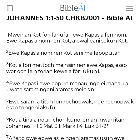
JOHANNES 1:1-50 CHKB2001 - Bible AI
1
Mwen än Kot föri fanüfan ewe Kapas a fen nom.
Ewe Kapas a nom ren Kot, a pwal eäni sokun Kot.
2
Ewe Kapas a nom ren Kot seni me lepoputän.
3
Kot a föri mettoch meinisin ren ewe Kapas, esap
wor och lein förian kewe a för lükün i.
4
Ewe Kapas i ewe popun manau, nge ei manau a
uwato saram ngeni aramas meinisin.
5
Ewe saram a tittin lon rochopwak, nge rochopwak
esap tongeni akufu.
6
Kot a tinala nöün chon künö, eman mwän itan
Johannes. + 1.6 Mat 3.1; Mark 1.4; Luk 3.1-2*
7
A feito pwe epwe asile ngeni aramas usun ewe