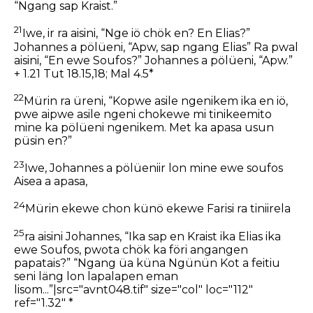
“Ngang sap Kraist.”
21
Iwe, ir ra aisini, “Nge iö chök en? En Elias?”
Johannes a pölüeni, “Apw, sap ngang Elias” Ra pwal
aisini, “En ewe Soufos?” Johannes a pölüeni, “Apw.”
+ 1.21 Tut 18.15,18; Mal 4.5*
22
Mürin ra üreni, “Kopwe asile ngenikem ika en iö,
pwe aipwe asile ngeni chokewe mi tinikeemito
mine ka pölüeni ngenikem. Met ka apasa usun
püsin en?”
23
Iwe, Johannes a pölüeniir lon mine ewe soufos
Aisea a apasa,
24
Mürin ekewe chon künö ekewe Farisi ra tiniirela
25
ra aisini Johannes, “Ika sap en Kraist ika Elias ika
ewe Soufos, pwota chök ka föri angangen
papatais?” “Ngang üa küna Ngünün Kot a feitiu
seni läng lon lapalapen eman
lisom...”|src="avnt048.tif" size="col" loc="112"
ref="1.32" *