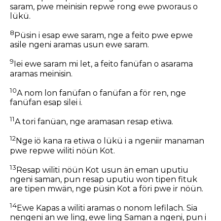
saram, pwe meinisin repwe rong ewe pworaus o
lükü.
8
Püsin i esap ewe saram, nge a feito pwe epwe
asile ngeni aramas usun ewe saram.
9
Iei ewe saram mi let, a feito fanüfan o asarama
aramas meinisin.
10
A nom lon fanüfan o fanüfan a för ren, nge
fanüfan esap silei i.
11
A tori fanüan, nge aramasan resap etiwa.
12
Nge iö kana ra etiwa o lükü i a ngeniir manaman
pwe repwe wiliti nöün Kot.
13
Resap wiliti nöün Kot usun än eman uputiu
ngeni saman, pun resap uputiu won tipen fituk
are tipen mwän, nge püsin Kot a föri pwe ir nöün.
14
Ewe Kapas a wiliti aramas o nonom lefilach. Sia
nengeni an we ling, ewe ling Saman a ngeni, pun i