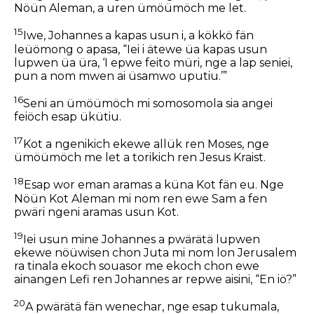
Nöün Aleman, a uren ümöümöch me let.
15
Iwe, Johannes a kapas usun i, a kökkö fän
leüömong o apasa, “Iei i ätewe üa kapas usun
lupwen üa üra, ‘I epwe feito müri, nge a lap seniei,
pun a nom mwen ai üsamwo uputiu.’”
16
Seni an ümöümöch mi somosomola sia angei
feiöch esap ükütiu.
17
Kot a ngenikich ekewe allük ren Moses, nge
ümöümöch me let a torikich ren Jesus Kraist.
18
Esap wor eman aramas a küna Kot fän eu. Nge
Nöün Kot Aleman mi nom ren ewe Sam a fen
pwäri ngeni aramas usun Kot.
19
Iei usun mine Johannes a pwärätä lupwen
ekewe nöüwisen chon Juta mi nom lon Jerusalem
ra tinala ekoch souasor me ekoch chon ewe
ainangen Lefi ren Johannes ar repwe aisini, “En iö?”
20
A pwärätä fän wenechar, nge esap tukumala,