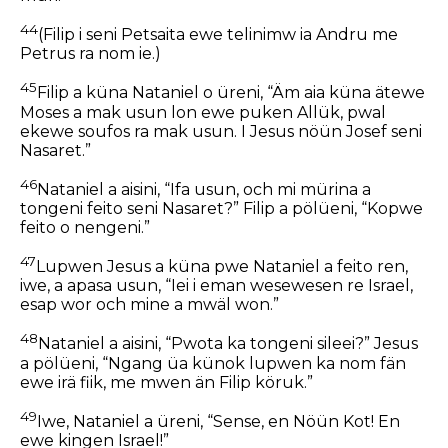
44
(Filip i seni Petsaita ewe telinimw ia Andru me
Petrus ra nom ie.)
45
Filip a küna Nataniel o üreni, “Äm aia küna ätewe
Moses a mak usun lon ewe puken Allük, pwal
ekewe soufos ra mak usun. I Jesus nöün Josef seni
Nasaret.”
46
Nataniel a aisini, “Ifa usun, och mi mürina a
tongeni feito seni Nasaret?” Filip a pölüeni, “Kopwe
feito o nengeni.”
47
Lupwen Jesus a küna pwe Nataniel a feito ren,
iwe, a apasa usun, “Iei i eman wesewesen re Israel,
esap wor och mine a mwäl won.”
48
Nataniel a aisini, “Pwota ka tongeni sileei?” Jesus
a pölüeni, “Ngang üa künok lupwen ka nom fän
ewe irä fiik, me mwen än Filip köruk.”
49
Iwe, Nataniel a üreni, “Sense, en Nöün Kot! En
ewe kingen Israel!”