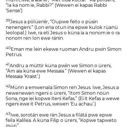
“Ia ka nom ie, Rabbi?” (Wewen ei kapas Rabbi
‘Sense’)
39
Jesus a pölüeniir, “Oupwe feito o püsin
nenengeni.” (Lon ena otun ina epwe kulok rüanü
leolopal.) Iwe, ra eti Jesus o küna ia a nonom ie o ra
nonom ren lon ewe ränin.
40
Eman me lein ekewe ruoman Andru pwin Simon
Petrus.
41
Andru a müttir küna pwiin we Simon o üreni,
“Äm aia küna ewe Messaia.” (Wewen ei kapas
Messaia ‘Kraist’.)
42
Mürin a emwenala Simon ren Jesus. Iwe, Jesus a
newenewen ngeni o üreni, “Itom Simon nöün
Sona, nge iei kopwe iteni Kefas.” (Ei it Kefas a wewe
ngeni ewe it Petrus, wewen ‘Eu achau’.)
43
Iwe, sorotän ewe rän Jesus a filätä pwe epwe
feila Kalilea. A küna Filip o üreni, “Kopwe tapweto
müri.”