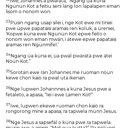
Iwe, Johannes a pwärätä, “Ngang üa küna
Ngünün Kot a feitiu seni läng lon lapalapen eman
lisom o nonom won.
33
Püsin ngang üsap silei i, nge Kot ewe mi tiniei
pwe üpwe papataisi aramas ren koluk, a üreniei,
‘Kopwe küna ewe Ngünün Kot epwe feito o
nonom won eman mwän, i ätewe epwe papataisi
aramas ren Ngünmifel.’
34
Ngang üa küna ei, üa pwal pwärätä pwe ätei
Nöün Kot.”
35
Sorotän ewe rän Johannes me ruoman nöün
kewe chon kaiö ra pwal ütä ikenan.
36
Nge lupwen Johannnes a küna Jesus pwe a
fetaleto, a apasa, “Iei i ewe Lamen Kot!”
37
Iwe, lupwen ekewe ruoman chon kaiö ra
rongorong mine a apasa, ra tapwela mürin Jesus.
38
Nge Jesus a sapsefäl o küna pwe ra tapwela
mürin, iwe, a aisiniir, “Met oua kütta?” Ra pölüeni,