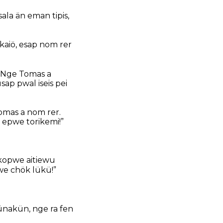
la än eman tipis,
kaiö, esap nom rer
” Nge Tomas a
ap pwal iseis pei
omas a nom rer.
e epwe torikemi!”
 kopwe aitiewu
e chök lükü!”
ünakün, nge ra fen