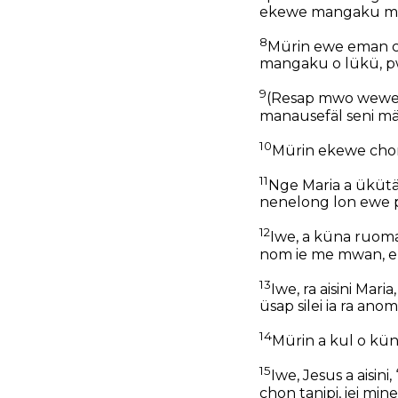
ekewe mangaku mi
8
Mürin ewe eman ch
mangaku o lükü, p
9
(Resap mwo wewei
manausefäl seni mä
10
Mürin ekewe chon k
11
Nge Maria a üküt
nenelong lon ewe p
12
Iwe, a küna ruom
nom ie me mwan, 
13
Iwe, ra aisini Mar
üsap silei ia ra anom
14
Mürin a kul o kün
15
Iwe, Jesus a aisi
chon tanipi, iei min