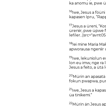
ka anomu ie, pwe üp
16
Iwe, Jesus a föüni
kapasen Ipru, “Rap
17
Jesus a üreni, “K
üreniir, pwe üpwe fe
lefiler...|src="avnt0
18
Iei mine Maria Ma
apworausa ngeniir 
19
Iwe, lekuniolun e
lon eu imw, nge ra
Jesus a feito, a ütä
20
Mürin an apasatä 
fokun pwapwa, pun
21
Iwe, Jesus a kapas
üa tinikemi.”
22
Mürin än Jesus ap