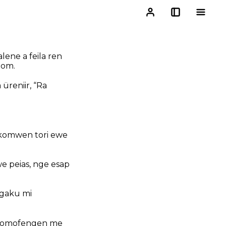
lene a feila ren
nom.
üreniir, “Ra
akomwen tori ewe
 peias, nge esap
ngaku mi
 nomofengen me