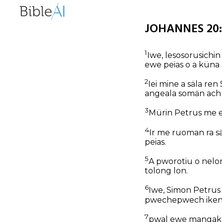
JOHANNES 20:1
1
Iwe, lesosorusichin
ewe peias o a kün
2
Iei mine a säla re
angeala somän ach Sa
3
Mürin Petrus me e
4
Ir me ruoman ra s
peias.
5
A pworotiu o nel
tolong lon.
6
Iwe, Simon Petrus
pwechepwech iken
7
pwal ewe mangaku