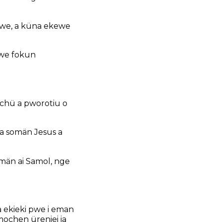
Iwe, a küna ekewe
pwe fokun
chü a pworotiu o
a somän Jesus a
omän ai Samol, nge
a ekieki pwe i eman
 mochen üreniei ia