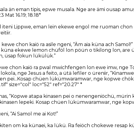
la än eman tipis, epwe musala. Nge are ämi ousap amusa
3 Mat 16.19; 18.18*
l iteni Lippwe, eman lein ekewe engol me ruoman chon 
tiir.
n kewe chon kaiö ra asile ngeni, “Äm aia küna ach Samol!
p küna ekewe lemon chüföl lon pöün o tikilong lon, are üs
n, üsap fokun lükülük.”
ewe chon kaiö ra pwal mwichfengen lon ewe imw, nge T
okola, nge Jesus a feito, a ütä lefiler o üreniir, “Kinamw
sen pei...Kosap chüen lükümwaramwar, nge kopwe chök
tif" size="col" loc="52" ref="20.27" *
mas, “Kopwe atapa kinasen pei o nenengeniöchü, mürin
 kinasen lepeki. Kosap chüen lükümwaramwar, nge kopw
ni, “Ai Samol me ai Kot!”
okiten om ka künaei, ka lükü. Ra feiöch chokewe resap k