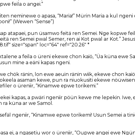
we feila o angei.”
 iten neminewe o apasa, “Maria!” Mürin Maria a kul ngeni 
poni!” (Wewen “Sense”)
osap atapaei, pun üsamwo feitä ren Semei. Nge kopwe fei
itä ren Semei pwal Semer, ren ai Kot pwal ar Kot.” Jesus 
58.tif" size="span" loc="64" ref="20.26" *
ktalene a feila o üreni ekewe chon kaiö, “Üa küna ewe S
usun mine a eäni kapas ngeni.
we chök ränin, lon ewe aeuin ränin wiik, ekewe chon ka
 lokeela asaman kewe, pun ra niuokusiti ekewe nöüwisen
 lefiler o üreniir, “Kinamwe epwe torikemi.”
ekei kapas, a pwäri ngeniir pöün kewe me lepekin. Iwe, 
 ra küna ar we Samol.
sefäl ngeniir, “Kinamwe epwe torikemi! Usun Semei a tini
asa ei, a ngasetiu wor o üreniir, “Oupwe angei ewe Ngün