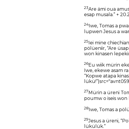
23
Are ämi oua amusa
esap musala.” + 20.2
24
Iwe, Tomas a pwa
lupwen Jesus a warei
25
Iei mine chiechia
pölüeniir, “Are üsa
won kinasen lepeki
26
Eu wiik mürin ek
Iwe, ekewe asam ra l
“Kopwe atapa kina
lükü!”|src="avnt059.
27
Mürin a üreni To
poumw o iseis won
28
Iwe, Tomas a pölüe
29
Jesus a üreni, “P
lükülük.”