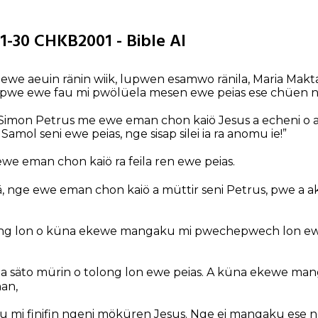
-30 CHKB2001 - Bible AI
 ewe aeuin ränin wiik, lupwen esamwo ränila, Maria Makta
a pwe ewe fau mi pwölüela mesen ewe peias ese chüen 
n Simon Petrus me ewe eman chon kaiö Jesus a echeni o a 
mol seni ewe peias, nge sisap silei ia ra anomu ie!”
we eman chon kaiö ra feila ren ewe peias.
ä, nge ewe eman chon kaiö a müttir seni Petrus, pwe a 
ong lon o küna ekewe mangaku mi pwechepwech lon ewe
 a säto mürin o tolong lon ewe peias. A küna ekewe ma
an,
 mi finifin ngeni möküren Jesus. Nge ei mangaku ese