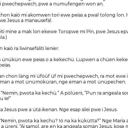
 pwechepwech, pwe a numufengen won an.
on kaiö mi akomwen tori ewe peias a pwal tolong lon. 
we Jesus a manausefäl.
ti mine a mak lon ekewe Toropwe mi Pin, pwe Jesus e
la.)
aiö ra liwinsefäliti lenier.
ä ünükün ewe peias o a kekechü. Lupwen a chüen keke
eias.
an chon läng mi üföüf üf mi pwechepwech, ra mot ewe i
eman a mot ünümöküran, nge eman a mot ünüpechen.
ia, “Nemin, pwota ka kechü.” A pölüeni, “Pun ra angeala s
u ie!”
a Jesus pwe a ütä ikenan. Nge esap silei pwe i Jesus.
ni, “Nemin, pwota ka kechü? Iö na ka kükütta?” Nge Maria 
e a üreni, “Ai samol, are en ka angeala somän Jesus, kose