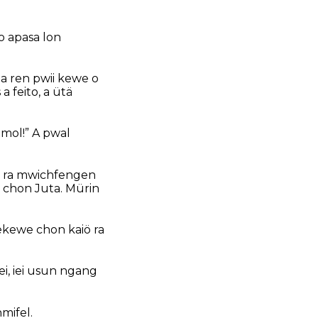
o apasa lon
la ren pwii kewe o
a feito, a ütä
amol!” A pwal
iö ra mwichfengen
 chon Juta. Mürin
ekewe chon kaiö ra
ei, iei usun ngang
mifel.