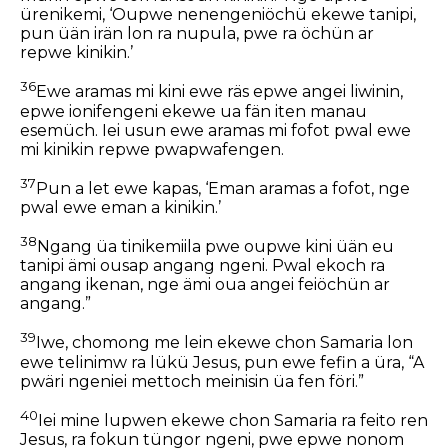
ürenikemi, ‘Oupwe nenengeniöchü ekewe tanipi,
pun üän irän lon ra nupula, pwe ra öchün ar
repwe kinikin.’
36
Ewe aramas mi kini ewe räs epwe angei liwinin,
epwe ionifengeni ekewe ua fän iten manau
esemüch. Iei usun ewe aramas mi fofot pwal ewe
mi kinikin repwe pwapwafengen.
37
Pun a let ewe kapas, ‘Eman aramas a fofot, nge
pwal ewe eman a kinikin.’
38
Ngang üa tinikemiila pwe oupwe kini üän eu
tanipi ämi ousap angang ngeni. Pwal ekoch ra
angang ikenan, nge ämi oua angei feiöchün ar
angang.”
39
Iwe, chomong me lein ekewe chon Samaria lon
ewe telinimw ra lükü Jesus, pun ewe fefin a üra, “A
pwäri ngeniei mettoch meinisin üa fen föri.”
40
Iei mine lupwen ekewe chon Samaria ra feito ren
Jesus, ra fokun tüngor ngeni, pwe epwe nonom