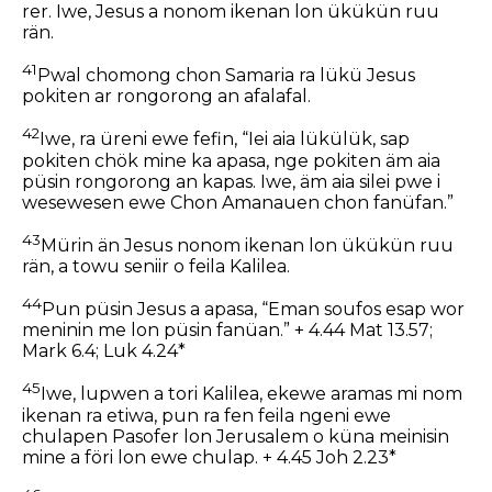
rer. Iwe, Jesus a nonom ikenan lon ükükün ruu
rän.
41
Pwal chomong chon Samaria ra lükü Jesus
pokiten ar rongorong an afalafal.
42
Iwe, ra üreni ewe fefin, “Iei aia lükülük, sap
pokiten chök mine ka apasa, nge pokiten äm aia
püsin rongorong an kapas. Iwe, äm aia silei pwe i
wesewesen ewe Chon Amanauen chon fanüfan.”
43
Mürin än Jesus nonom ikenan lon ükükün ruu
rän, a towu seniir o feila Kalilea.
44
Pun püsin Jesus a apasa, “Eman soufos esap wor
meninin me lon püsin fanüan.” + 4.44 Mat 13.57;
Mark 6.4; Luk 4.24*
45
Iwe, lupwen a tori Kalilea, ekewe aramas mi nom
ikenan ra etiwa, pun ra fen feila ngeni ewe
chulapen Pasofer lon Jerusalem o küna meinisin
mine a föri lon ewe chulap. + 4.45 Joh 2.23*