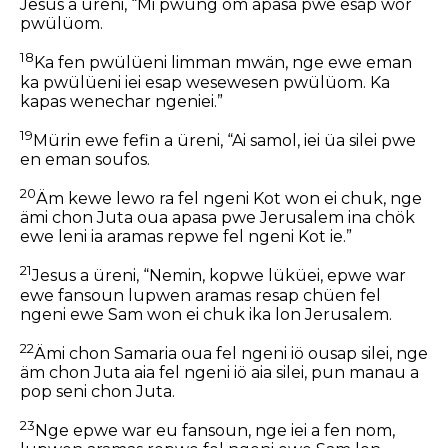
Jesus a üreni, “Mi pwüng om apasa pwe esap wor
pwülüom.
18
Ka fen pwülüeni limman mwän, nge ewe eman
ka pwülüeni iei esap wesewesen pwülüom. Ka
kapas wenechar ngeniei.”
19
Mürin ewe fefin a üreni, “Ai samol, iei üa silei pwe
en eman soufos.
20
Äm kewe lewo ra fel ngeni Kot won ei chuk, nge
ämi chon Juta oua apasa pwe Jerusalem ina chök
ewe leni ia aramas repwe fel ngeni Kot ie.”
21
Jesus a üreni, “Nemin, kopwe lüküei, epwe war
ewe fansoun lupwen aramas resap chüen fel
ngeni ewe Sam won ei chuk ika lon Jerusalem.
22
Ämi chon Samaria oua fel ngeni iö ousap silei, nge
äm chon Juta aia fel ngeni iö aia silei, pun manau a
pop seni chon Juta.
23
Nge epwe war eu fansoun, nge iei a fen nom,