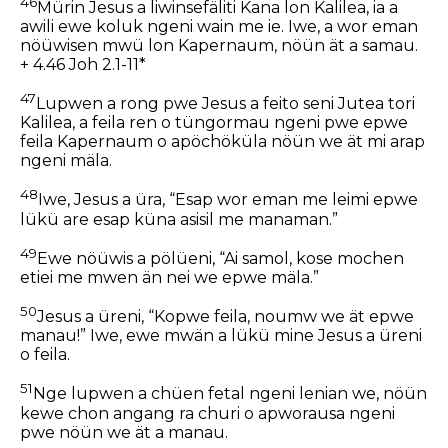
46
Mürin Jesus a liwinsefäliti Kana lon Kalilea, ia a
awili ewe koluk ngeni wain me ie. Iwe, a wor eman
nöüwisen mwü lon Kapernaum, nöün ät a samau.
+ 4.46 Joh 2.1-11*
47
Lupwen a rong pwe Jesus a feito seni Jutea tori
Kalilea, a feila ren o tüngormau ngeni pwe epwe
feila Kapernaum o apöchöküla nöün we ät mi arap
ngeni mäla.
48
Iwe, Jesus a üra, “Esap wor eman me leimi epwe
lükü are esap küna asisil me manaman.”
49
Ewe nöüwis a pölüeni, “Ai samol, kose mochen
etiei me mwen än nei we epwe mäla.”
50
Jesus a üreni, “Kopwe feila, noumw we ät epwe
manau!” Iwe, ewe mwän a lükü mine Jesus a üreni
o feila.
51
Nge lupwen a chüen fetal ngeni lenian we, nöün
kewe chon angang ra churi o apworausa ngeni
pwe nöün we ät a manau.