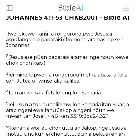
JOHANNES 4:1-53 CHKB2001 - Bible AI
1
Iwe, ekewe Farisi ra rongorong pwe Jesus a
asoulängala o papataisi chomong aramas lap seni
Johannes.
2
(Jesus ese püsin papataisi aramas, nge nöün kewe
chök chon kaiö.)
3
Iei mine lupwen a rongorong met ra apasa, a feila
seni Jutea o liwinsefäliti Kalilea.
4
Lon an we sai a fetalelong lon Samaria.
5
Iei usun a tori eu telinimw lon Samaria itan Sikar, a
arap ngeni ewe fanü Jakop a ngeni nöün we
mwän itan Josef. + 4.5 Ken 33.19; Jos 24.32*
6
Ikenan a wor eu chönüttu än Jakop, nge Jesus a
mottiu ünükün ei chönüttu, pun a pekus ren an