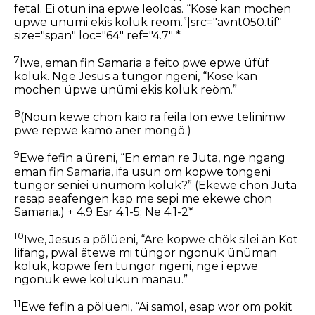
fetal. Ei otun ina epwe leoloas. “Kose kan mochen
üpwe ünümi ekis koluk reöm.”|src="avnt050.tif"
size="span" loc="64" ref="4.7" *
7
Iwe, eman fin Samaria a feito pwe epwe üfüf
koluk. Nge Jesus a tüngor ngeni, “Kose kan
mochen üpwe ünümi ekis koluk reöm.”
8
(Nöün kewe chon kaiö ra feila lon ewe telinimw
pwe repwe kamö aner mongö.)
9
Ewe fefin a üreni, “En eman re Juta, nge ngang
eman fin Samaria, ifa usun om kopwe tongeni
tüngor seniei ünümom koluk?” (Ekewe chon Juta
resap aeafengen kap me sepi me ekewe chon
Samaria.) + 4.9 Esr 4.1-5; Ne 4.1-2*
10
Iwe, Jesus a pölüeni, “Are kopwe chök silei än Kot
lifang, pwal ätewe mi tüngor ngonuk ünüman
koluk, kopwe fen tüngor ngeni, nge i epwe
ngonuk ewe kolukun manau.”
11
Ewe fefin a pölüeni, “Ai samol, esap wor om pokit