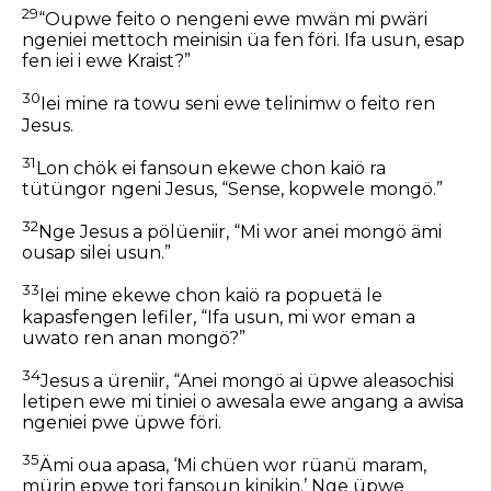
29
“Oupwe feito o nengeni ewe mwän mi pwäri
ngeniei mettoch meinisin üa fen föri. Ifa usun, esap
fen iei i ewe Kraist?”
30
Iei mine ra towu seni ewe telinimw o feito ren
Jesus.
31
Lon chök ei fansoun ekewe chon kaiö ra
tütüngor ngeni Jesus, “Sense, kopwele mongö.”
32
Nge Jesus a pölüeniir, “Mi wor anei mongö ämi
ousap silei usun.”
33
Iei mine ekewe chon kaiö ra popuetä le
kapasfengen lefiler, “Ifa usun, mi wor eman a
uwato ren anan mongö?”
34
Jesus a üreniir, “Anei mongö ai üpwe aleasochisi
letipen ewe mi tiniei o awesala ewe angang a awisa
ngeniei pwe üpwe föri.
35
Ämi oua apasa, ‘Mi chüen wor rüanü maram,
mürin epwe tori fansoun kinikin.’ Nge üpwe