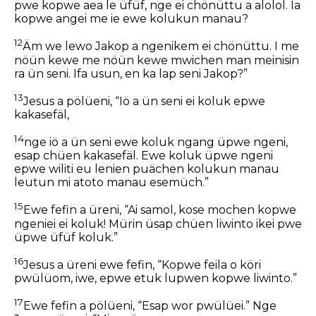
pwe kopwe aea le üfüf, nge ei chönüttu a alolol. Ia
kopwe angei me ie ewe kolukun manau?
12
Äm we lewo Jakop a ngenikem ei chönüttu. I me
nöün kewe me nöün kewe mwichen man meinisin
ra ün seni. Ifa usun, en ka lap seni Jakop?”
13
Jesus a pölüeni, “Iö a ün seni ei koluk epwe
kakasefäl,
14
nge iö a ün seni ewe koluk ngang üpwe ngeni,
esap chüen kakasefäl. Ewe koluk üpwe ngeni
epwe wiliti eu lenien puächen kolukun manau
leutun mi atoto manau esemüch.”
15
Ewe fefin a üreni, “Ai samol, kose mochen kopwe
ngeniei ei koluk! Mürin üsap chüen liwinto ikei pwe
üpwe üfüf koluk.”
16
Jesus a üreni ewe fefin, “Kopwe feila o köri
pwülüom, iwe, epwe etuk lupwen kopwe liwinto.”
17
Ewe fefin a pölüeni, “Esap wor pwülüei.” Nge