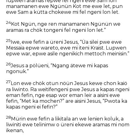
lupwen aramas repwe fel ngeni ewe Sam lon
manamanen ewe Ngünün Kot me ewe let, pun
ewe Sam a kütta chokewe mi fel ngeni lon let.
24
Kot Ngün, nge ren manamanen Ngünün we
aramas ra chök tongeni fel ngeni lon let.”
25
Iwe, ewe fefin a üreni Jesus, “Üa silei pwe ewe
Messaia epwe wareto, ewe mi iteni Kraist. Lupwen
epwe war, epwe asile ngenikich mettoch meinisin.”
26
Jesus a pölüeni, “Ngang ätewe mi kapas
ngonuk.”
27
Lon ewe chök otun nöün Jesus kewe chon kaiö
ra liwinto. Ra weitifengeni pwe Jesus a kapas ngeni
eman fefin, nge esap wor eman leir a aisini ewe
fefin, “Met ka mochen?” are aisini Jesus, “Pwota ka
kapas ngeni ei fefin?”
28
Mürin ewe fefin a likitala an we lenien koluk, a
liwiniti ewe telinimw o üreni ekewe aramas mi nom
ikenan,