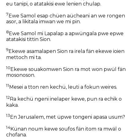
eu tanipi, o atatakisi ewe lenien chulap.
7
Ewe Samol esap chüen aücheani an we rongen
asor, a likitala imwan we mi pin.
8
Ewe Samol mi Lapalap a apwüngala pwe epwe
atatakisi tittin Sion.
9
Ekewe asamalapen Sion ra irela fän ekewe ioien
mettoch mi ta.
10
Ekewe souakomwen Sion ra mot won pwül fän
mosonoson.
11
Mesei a tton ren kechü, leuti a fokun weires.
12
Ra kechü ngeni inelaper kewe, pun ra echik o
kaka.
13
En Jerusalem, met üpwe tongeni apasa usum?
14
Künan noum kewe soufos fän itom ra mwäl o
chofana.