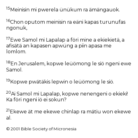
15
Meinisin mi pwerela ünükum ra ämängauok.
16
Chon oputom meinisin ra eäni kapas turunufas
ngonuk,
17
Ewe Samol mi Lapalap a föri mine a ekiekietä, a
afisätä an kapasen apwüng a piin apasa me
lomlom.
18
En Jerusalem, kopwe leüömong le siö ngeni ewe
Samol.
19
Kopwe pwätäkis lepwin o leüömong le siö.
20
Ai Samol mi Lapalap, kopwe nenengeni o ekieki!
Ka föri ngeni iö ei sokun?
21
Ekewe ät me ekewe chinlap ra mätiu won ekewe
al.
© 2001 Bible Society of Micronesia