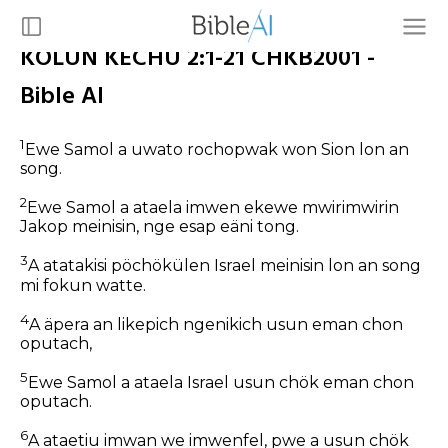
KÖLÜN KECHÜ 2:1-21 CHKB2001 -
Bible AI
1
Ewe Samol a uwato rochopwak won Sion lon an
song.
2
Ewe Samol a ataela imwen ekewe mwirimwirin
Jakop meinisin, nge esap eäni tong.
3
A atatakisi pöchökülen Israel meinisin lon an song
mi fokun watte.
4
A äpera an likepich ngenikich usun eman chon
oputach,
5
Ewe Samol a ataela Israel usun chök eman chon
oputach.
6
A ataetiu imwan we imwenfel, pwe a usun chök