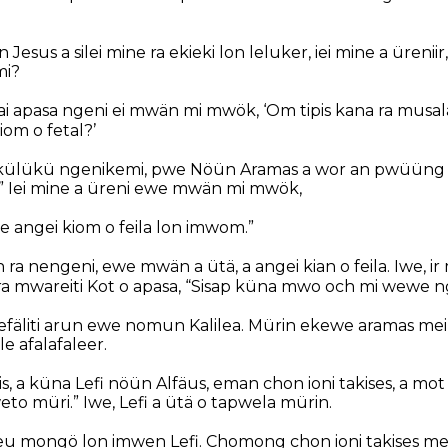
esus a silei mine ra ekieki lon leluker, iei mine a ürenii
mi?
i apasa ngeni ei mwän mi mwök, ‘Om tipis kana ra musala,’
iom o fetal?’
ülükü ngenikemi, pwe Nöün Aramas a wor an pwüüng 
.” Iei mine a üreni ewe mwän mi mwök,
 angei kiom o feila lon imwom.”
 ra nengeni, ewe mwän a ütä, a angei kian o feila. Iwe, ir 
a mwareiti Kot o apasa, “Sisap küna mwo och mi wewe ng
nsefäliti arun ewe nomun Kalilea. Mürin ekewe aramas mei
le afalafaleer.
s, a küna Lefi nöün Alfäus, eman chon ioni takises, a mot 
to müri.” Iwe, Lefi a ütä o tapwela mürin.
 eu mongö lon imwen Lefi. Chomong chon ioni takises me c