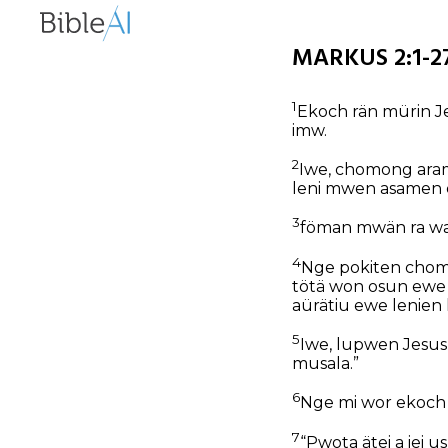
MARKUS 2:1-27
1
Ekoch rän mürin Je
imw.
2
Iwe, chomong ara
leni mwen asamen e
3
föman mwän ra w
4
Nge pokiten chom
tötä won osun ewe i
aürätiu ewe lenie
5
Iwe, lupwen Jesus 
musala.”
6
Nge mi wor ekoch S
7
“Pwota ätei a iei 