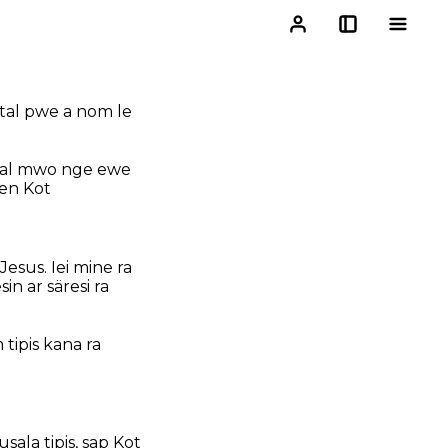
etal pwe a nom le
wal mwo nge ewe
sen Kot
sus. Iei mine ra
n ar säresi ra
tipis kana ra
ala tipis, sap Kot