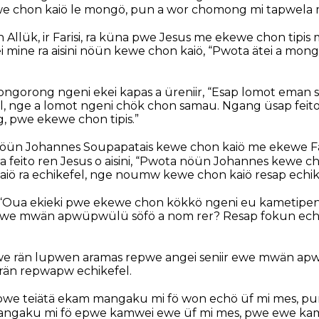
e chon kaiö le mongö, pun a wor chomong mi tapwela m
Allük, ir Farisi, ra küna pwe Jesus me ekewe chon tipis 
i mine ra aisini nöün kewe chon kaiö, “Pwota ätei a mo
ngorong ngeni ekei kapas a üreniir, “Esap lomot eman s
, nge a lomot ngeni chök chon samau. Ngang üsap feit
 pwe ekewe chon tipis.”
öün Johannes Soupapatais kewe chon kaiö me ekewe Fari
ra feito ren Jesus o aisini, “Pwota nöün Johannes kewe 
kaiö ra echikefel, nge noumw kewe chon kaiö resap echik
r, “Oua ekieki pwe ekewe chon kökkö ngeni eu kametip
ewe mwän apwüpwülü söfö a nom rer? Resap fokun echi
e rän lupwen aramas repwe angei seniir ewe mwän ap
 rän repwapw echikefel.
we teiätä ekam mangaku mi fö won echö üf mi mes, pun 
ngaku mi fö epwe kamwei ewe üf mi mes, pwe ewe kam