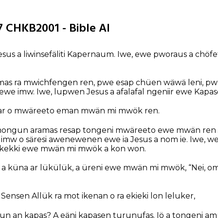
 CHKB2001 - Bible AI
sus a liwinsefäliti Kapernaum. Iwe, ewe pworaus a chöf
mas ra mwichfengen ren, pwe esap chüen wäwä leni, p
we imw. Iwe, lupwen Jesus a afalafal ngeniir ewe Kapa
ar o mwäreeto eman mwän mi mwök ren.
ongun aramas resap tongeni mwäreeto ewe mwän ren Je
mw o säresi awenewenen ewe ia Jesus a nom ie. Iwe, wesi
n kekki ewe mwän mi mwök a kon won.
a küna ar lükülük, a üreni ewe mwän mi mwök, “Nei, om 
ensen Allük ra mot ikenan o ra ekieki lon leluker,
usun an kapas? A eäni kapasen turunufas. Iö a tongeni amus