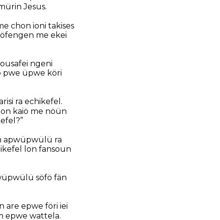
ürin Jesus.
me chon ioni takises
ngöfengen me ekei
ousafei ngeni
o pwe üpwe köri
si ra echikefel.
chon kaiö me nöün
efel?”
en apwüpwülü ra
kefel lon fansoun
wüpwülü söfö fän
are epwe föri iei
 epwe wattela.