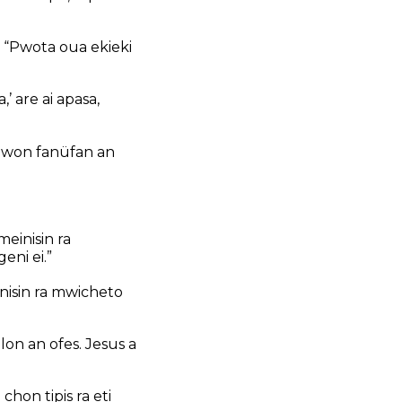
r, “Pwota oua ekieki
 are ai apasa,
won fanüfan an
meinisin ra
eni ei.”
nisin ra mwicheto
lon an ofes. Jesus a
hon tipis ra eti