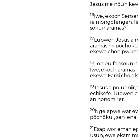
Jesus me nöün kew
16
Iwe, ekoch Sensen 
ra mongöfengen. Ie
sokun aramas?”
17
Lupwen Jesus a ro
aramas mi pöchökül
ekewe chon pwüng,
18
Lon eu fansoun n
Iwe, ekoch aramas 
ekewe Farisi chon 
19
Jesus a pölüenii
echikefel lupwen 
an nonom rer.
20
Nge epwe war ew
pöchökül, seni ena
21
Esap wor eman ep
usun, ewe ekam ma