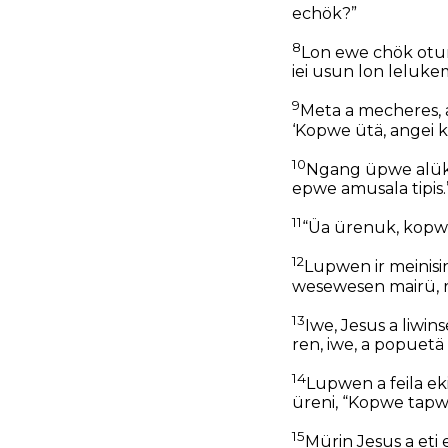
echök?”
8
Lon ewe chök otun J
iei usun lon leluke
9
Meta a mecheres, a
‘Kopwe ütä, angei k
10
Ngang üpwe alük
epwe amusala tipis
11
“Üa ürenuk, kopwe
12
Lupwen ir meinisin
wesewesen mairü, r
13
Iwe, Jesus a liwi
ren, iwe, a popuetä 
14
Lupwen a feila eki
üreni, “Kopwe tapwe
15
Mürin Jesus a eti