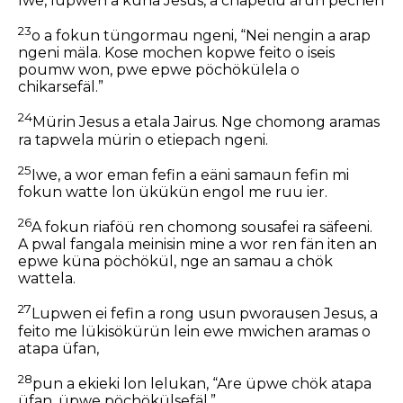
Iwe, lupwen a küna Jesus, a chapetiu arun pechen
23
o a fokun tüngormau ngeni, “Nei nengin a arap
ngeni mäla. Kose mochen kopwe feito o iseis
poumw won, pwe epwe pöchökülela o
chikarsefäl.”
24
Mürin Jesus a etala Jairus. Nge chomong aramas
ra tapwela mürin o etiepach ngeni.
25
Iwe, a wor eman fefin a eäni samaun fefin mi
fokun watte lon ükükün engol me ruu ier.
26
A fokun riaföü ren chomong sousafei ra säfeeni.
A pwal fangala meinisin mine a wor ren fän iten an
epwe küna pöchökül, nge an samau a chök
wattela.
27
Lupwen ei fefin a rong usun pworausen Jesus, a
feito me lükisökürün lein ewe mwichen aramas o
atapa üfan,
28
pun a ekieki lon lelukan, “Are üpwe chök atapa
üfan, üpwe pöchökülsefäl.”