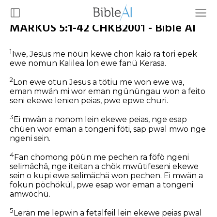
MARKUS 5:1-42 CHKB2001 - Bible AI
1
Iwe, Jesus me nöün kewe chon kaiö ra tori epek
ewe nomun Kalilea lon ewe fanü Kerasa.
2
Lon ewe otun Jesus a tötiu me won ewe wa,
eman mwän mi wor eman ngününgau won a feito
seni ekewe lenien peias, pwe epwe churi.
3
Ei mwän a nonom lein ekewe peias, nge esap
chüen wor eman a tongeni föti, sap pwal mwo nge
ngeni sein.
4
Fan chomong pöün me pechen ra föfö ngeni
selimächä, nge iteitan a chök mwütifeseni ekewe
sein o kupi ewe selimächä won pechen. Ei mwän a
fokun pöchökül, pwe esap wor eman a tongeni
amwöchü.
5
Lerän me lepwin a fetalfeil lein ekewe peias pwal