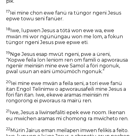
pik.
17
Iei mine chon ewe fanü ra tüngor ngeni Jesus
epwe towu seni fanüer.
18
Iwe, lupwen Jesus a tötä won ewe wa, ewe
mwän mi wor ngününgau won me lom, a fokun
tüngor ngeni Jesus pwe epwe eti.
19
Nge Jesus esap mwüt ngeni, pwe a üreni,
“Kopwe feila lon leniom ren om famili o apworausa
ngeniir meinisin mine ewe Samol a föri ngonuk,
pwal usun an eäni ümöümöch ngonuk.”
20
Iei mine ewe mwän a feila seni, a tori ewe fanü
itan Engol Telinimw o apworausafeili mine Jesus a
föri fän itan. Iwe, ekewe aramas meinisin mi
rongorong ei pworaus ra mairü ren.
21
Iwe, Jesus a liwinsefäliti epek ewe noom. Ikenan
eu mwichen aramas mi chomong ra mwicheto ren.
22
Mürin Jairus eman meilapen imwen felikis a feito.