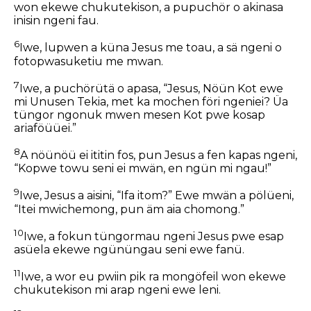
won ekewe chukutekison, a pupuchör o akinasa
inisin ngeni fau.
6
Iwe, lupwen a küna Jesus me toau, a sä ngeni o
fotopwasuketiu me mwan.
7
Iwe, a puchörütä o apasa, “Jesus, Nöün Kot ewe
mi Unusen Tekia, met ka mochen föri ngeniei? Üa
tüngor ngonuk mwen mesen Kot pwe kosap
ariaföüüei.”
8
A nöünöü ei ititin fos, pun Jesus a fen kapas ngeni,
“Kopwe towu seni ei mwän, en ngün mi ngau!”
9
Iwe, Jesus a aisini, “Ifa itom?” Ewe mwän a pölüeni,
“Itei mwichemong, pun äm aia chomong.”
10
Iwe, a fokun tüngormau ngeni Jesus pwe esap
asüela ekewe ngününgau seni ewe fanü.
11
Iwe, a wor eu pwiin pik ra mongöfeil won ekewe
chukutekison mi arap ngeni ewe leni.