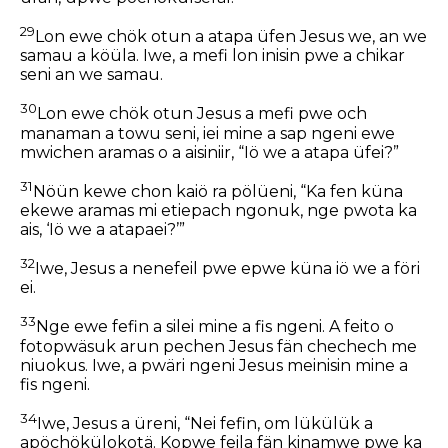
29
Lon ewe chök otun a atapa üfen Jesus we, an we
samau a köüla. Iwe, a mefi lon inisin pwe a chikar
seni an we samau.
30
Lon ewe chök otun Jesus a mefi pwe och
manaman a towu seni, iei mine a sap ngeni ewe
mwichen aramas o a aisiniir, “Iö we a atapa üfei?”
31
Nöün kewe chon kaiö ra pölüeni, “Ka fen küna
ekewe aramas mi etiepach ngonuk, nge pwota ka
ais, ‘Iö we a atapaei?’”
32
Iwe, Jesus a nenefeil pwe epwe küna iö we a föri
ei.
33
Nge ewe fefin a silei mine a fis ngeni. A feito o
fotopwäsuk arun pechen Jesus fän chechech me
niuokus. Iwe, a pwäri ngeni Jesus meinisin mine a
fis ngeni.
34
Iwe, Jesus a üreni, “Nei fefin, om lükülük a
apöchökülokotä. Kopwe feila fän kinamwe pwe ka