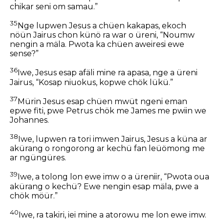
chikar seni om samau.”
35
Nge lupwen Jesus a chüen kakapas, ekoch
nöün Jairus chon künö ra war o üreni, “Noumw
nengin a mäla. Pwota ka chüen aweiresi ewe
sense?”
36
Iwe, Jesus esap afäli mine ra apasa, nge a üreni
Jairus, “Kosap niuokus, kopwe chök lükü.”
37
Mürin Jesus esap chüen mwüt ngeni eman
epwe fiti, pwe Petrus chök me James me pwiin we
Johannes.
38
Iwe, lupwen ra tori imwen Jairus, Jesus a küna ar
akürang o rongorong ar kechü fan leüömong me
ar ngüngüres.
39
Iwe, a tolong lon ewe imw o a üreniir, “Pwota oua
akürang o kechü? Ewe nengin esap mäla, pwe a
chök möür.”
40
Iwe, ra takiri, iei mine a atorowu me lon ewe imw.