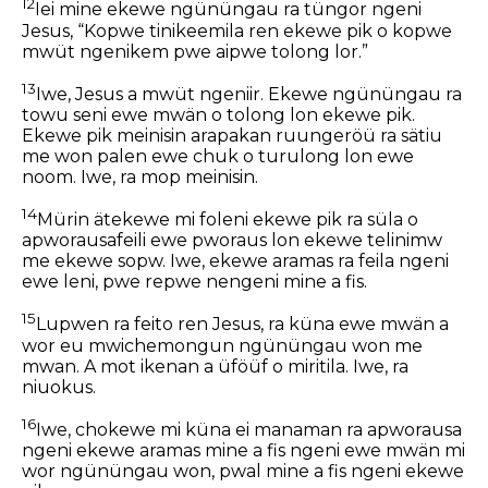
12
Iei mine ekewe ngününgau ra tüngor ngeni
Jesus, “Kopwe tinikeemila ren ekewe pik o kopwe
mwüt ngenikem pwe aipwe tolong lor.”
13
Iwe, Jesus a mwüt ngeniir. Ekewe ngününgau ra
towu seni ewe mwän o tolong lon ekewe pik.
Ekewe pik meinisin arapakan ruungeröü ra sätiu
me won palen ewe chuk o turulong lon ewe
noom. Iwe, ra mop meinisin.
14
Mürin ätekewe mi foleni ekewe pik ra süla o
apworausafeili ewe pworaus lon ekewe telinimw
me ekewe sopw. Iwe, ekewe aramas ra feila ngeni
ewe leni, pwe repwe nengeni mine a fis.
15
Lupwen ra feito ren Jesus, ra küna ewe mwän a
wor eu mwichemongun ngününgau won me
mwan. A mot ikenan a üföüf o miritila. Iwe, ra
niuokus.
16
Iwe, chokewe mi küna ei manaman ra apworausa
ngeni ekewe aramas mine a fis ngeni ewe mwän mi
wor ngününgau won, pwal mine a fis ngeni ekewe