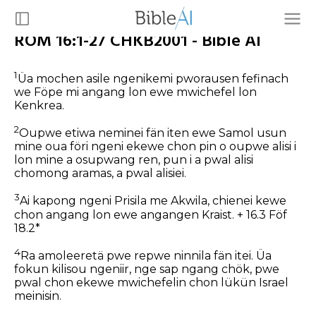
ROM 16:1-27 CHKB2001 - Bible AI
1
Üa mochen asile ngenikemi pworausen fefinach
we Föpe mi angang lon ewe mwichefel lon
Kenkrea.
2
Oupwe etiwa neminei fän iten ewe Samol usun
mine oua föri ngeni ekewe chon pin o oupwe alisi i
lon mine a osupwang ren, pun i a pwal alisi
chomong aramas, a pwal alisiei.
3
Ai kapong ngeni Prisila me Akwila, chienei kewe
chon angang lon ewe angangen Kraist. + 16.3 Föf
18.2*
4
Ra amoleeretä pwe repwe ninnila fän itei. Üa
fokun kilisou ngeniir, nge sap ngang chök, pwe
pwal chon ekewe mwichefelin chon lükün Israel
meinisin.