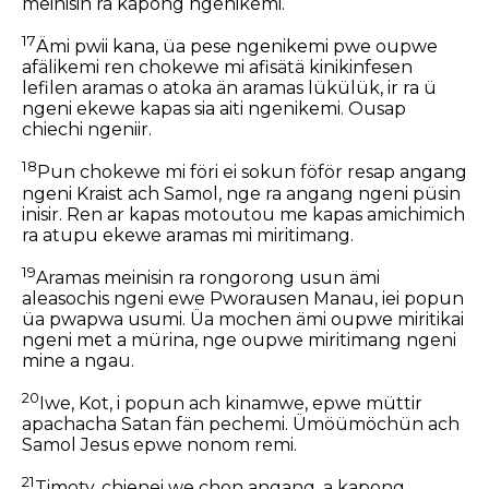
meinisin ra kapong ngenikemi.
17
Ämi pwii kana, üa pese ngenikemi pwe oupwe
afälikemi ren chokewe mi afisätä kinikinfesen
lefilen aramas o atoka än aramas lükülük, ir ra ü
ngeni ekewe kapas sia aiti ngenikemi. Ousap
chiechi ngeniir.
18
Pun chokewe mi föri ei sokun föför resap angang
ngeni Kraist ach Samol, nge ra angang ngeni püsin
inisir. Ren ar kapas motoutou me kapas amichimich
ra atupu ekewe aramas mi miritimang.
19
Aramas meinisin ra rongorong usun ämi
aleasochis ngeni ewe Pworausen Manau, iei popun
üa pwapwa usumi. Üa mochen ämi oupwe miritikai
ngeni met a mürina, nge oupwe miritimang ngeni
mine a ngau.
20
Iwe, Kot, i popun ach kinamwe, epwe müttir
apachacha Satan fän pechemi. Ümöümöchün ach
Samol Jesus epwe nonom remi.
21
Timoty, chienei we chon angang, a kapong