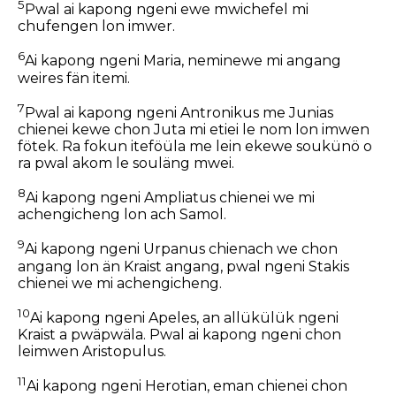
5
Pwal ai kapong ngeni ewe mwichefel mi
chufengen lon imwer.
6
Ai kapong ngeni Maria, neminewe mi angang
weires fän itemi.
7
Pwal ai kapong ngeni Antronikus me Junias
chienei kewe chon Juta mi etiei le nom lon imwen
fötek. Ra fokun iteföüla me lein ekewe soukünö o
ra pwal akom le souläng mwei.
8
Ai kapong ngeni Ampliatus chienei we mi
achengicheng lon ach Samol.
9
Ai kapong ngeni Urpanus chienach we chon
angang lon än Kraist angang, pwal ngeni Stakis
chienei we mi achengicheng.
10
Ai kapong ngeni Apeles, an allükülük ngeni
Kraist a pwäpwäla. Pwal ai kapong ngeni chon
leimwen Aristopulus.
11
Ai kapong ngeni Herotian, eman chienei chon