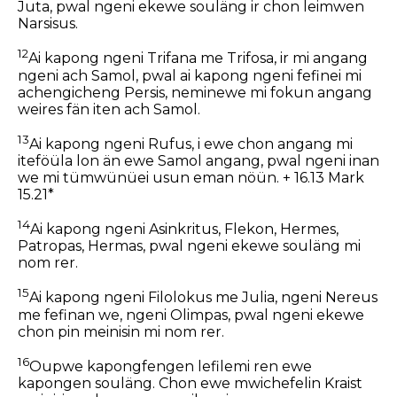
Juta, pwal ngeni ekewe souläng ir chon leimwen
Narsisus.
12
Ai kapong ngeni Trifana me Trifosa, ir mi angang
ngeni ach Samol, pwal ai kapong ngeni fefinei mi
achengicheng Persis, neminewe mi fokun angang
weires fän iten ach Samol.
13
Ai kapong ngeni Rufus, i ewe chon angang mi
iteföüla lon än ewe Samol angang, pwal ngeni inan
we mi tümwünüei usun eman nöün. + 16.13 Mark
15.21*
14
Ai kapong ngeni Asinkritus, Flekon, Hermes,
Patropas, Hermas, pwal ngeni ekewe souläng mi
nom rer.
15
Ai kapong ngeni Filolokus me Julia, ngeni Nereus
me fefinan we, ngeni Olimpas, pwal ngeni ekewe
chon pin meinisin mi nom rer.
16
Oupwe kapongfengen lefilemi ren ewe
kapongen souläng. Chon ewe mwichefelin Kraist