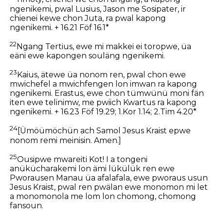
ngenikemi, pwal Lusius, Jason me Sosipater, ir
chienei kewe chon Juta, ra pwal kapong
ngenikemi. + 16.21 Föf 16.1*
22
Ngang Tertius, ewe mi makkei ei toropwe, üa
eäni ewe kapongen souläng ngenikemi.
23
Kaius, ätewe üa nonom ren, pwal chon ewe
mwichefel a mwichfengen lon imwan ra kapong
ngenikemi. Erastus, ewe chon tümwünü moni fän
iten ewe telinimw, me pwiich Kwartus ra kapong
ngenikemi. + 16.23 Föf 19.29; 1.Kor 1.14; 2.Tim 4.20*
24
[Ümöümöchün ach Samol Jesus Kraist epwe
nonom remi meinisin. Amen.]
25
Ousipwe mwareiti Kot! I a tongeni
anükücharakemi lon ämi lükülük ren ewe
Pworausen Manau üa afalafala, ewe pworaus usun
Jesus Kraist, pwal ren pwälan ewe monomon mi let
a monomonola me lom lon chomong, chomong
fansoun.