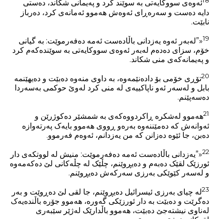
18
ئەوەی سووکایەتی بە سوێند کرد و پەیمانی شکاند، دەستی
دایە دەست و سەرەڕای ئەوەش هەموو ئەمانەی کرد، دەرباز
نابێت.
19
«”لەبەر ئەوە یەزدانی باڵادەست ئەمە دەفەرموێت: بە گیانی
خۆم، سزای دەدەم لەبەر ئەوەی سووکایەتی بە سوێندەکەم کرد
و پەیمانەکەی منی شکاند.
20
تۆڕی خۆمی بۆ دادەنێمەوە، بە داوی منەوە دەبێت و دەیهێنمە
بابل و لەسەر ئەو ناپاکییەی لە منی کرد لەوێ حوکمی بەسەردا
دەسەپێنم.
21
هەموو لەشکرە ڕاکردووەکەی بە شمشێر دەکوژرێن و
ئەوانەش کە دەمێننەوە بەرەو ڕووی هەموو بایەک پەرتەوازە
دەبن، جا ئێوە دەزانن کە من یەزدانم، ئەوەم فەرموو.
22
«”یەزدانی باڵادەست ئەمە دەفەرموێت: منیش لە لووتکەی دار
ئورزێک لقێک دەبەم و دەیڕوێنم، چڵێک لە چڵەکانی لێ دەکەمەوە
و لەسەر کێوێکی بەرزی سەرکەش دەیڕوێنم.
23
لە چیای بەرزی ئیسرائیل دەیڕوێنم، جا لقی لێ دەڕوێت و بەر
دەگرێت و دەبێت بە دار ئورزێکی گەورە، هەموو جۆرە باڵندەیەک
لەناوی نیشتەجێ دەبێت، هەموو باڵدارێک لەژێر سێبەری