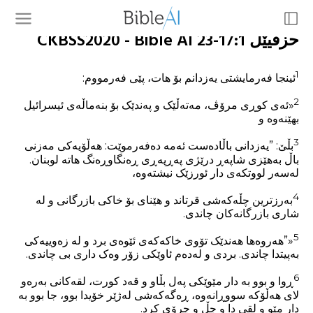
حزقیێل 17:1-23 CKBSS2020 - Bible AI
1
ئینجا فەرمایشتی یەزدانم بۆ هات، پێی فەرمووم:
2
«ئەی کوڕی مرۆڤ، مەتەڵێک و پەندێک بۆ بنەماڵەی ئیسرائیل
بهێنەوە و
3
بڵێ: ”یەزدانی باڵادەست ئەمە دەفەرموێت: هەڵۆیەکی مەزنی
باڵ بەهێزی شاپەڕ درێژی پەڕپەڕی ڕەنگاوڕەنگ هاتە لوبنان.
لەسەر لووتکەی دار ئورزێک نیشتەوە،
4
بەرزترین چڵەکەشی قرتاند و هێنای بۆ خاکی بازرگانی و لە
شاری بازرگانەکان چاندی.
5
«”هەروەها هەندێک تۆوی خاکەکەی ئێوەی برد و لە زەوییەکی
بەپیتدا چاندی. بردی و لەدەم ئاوێکی زۆر وەک داری بی چاندی.
6
ڕوا و بوو بە دار مێوێکی پەل بڵاو و قەد کورت، لقەکانی بەرەو
لای هەڵۆکە سووڕانەوە، ڕەگەکەشی لەژێر خۆیدا بوو، جا بوو بە
دار مێو و لقی دا و چڵ و چرۆی کرد.