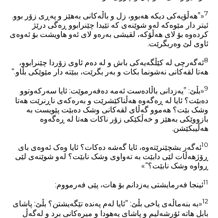
7
«”هەڵۆیەکی دیکە هەبوو، زل و باڵەکانی بەهێز و پەڕی زۆر بوو.
ئیتر دار مێوەکە لەو شوێنەی کە تێیدا چێنرابوو ڕەگی درێژ
کردەوە بۆ لای هەڵۆکە، لقیشی بەرەو لای ئەو هاویشت بۆ ئەوەی
ئاوی لێ وەربگرێت.
8
ئەگەرچی لە کێڵگەیەکی باش و لە دەم ئاوی زۆردا چێنرابوو،
هەتا لقەکانی نەشونما بکات و بەر بگرێت، ببێتە دار مێوێکی بڵاو.“
9
«بڵێ: ”یەزدانی باڵادەست ئەمە دەفەرموێت: ئایا سەرکەوتوو
دەبێت؟ ئایا لە ڕەگەوە هەڵناکێشرێت و بەرەکەی ناڕنرێت هەتا
وشک بێت؟ هەموو گەڵای لقەکانی وشک دەبێت پێویست بە
بازووێکی بەهێز و خەڵکێکی زۆر ناکات هەتا لە ڕەگەوە
هەڵیبکێشن.
10
ئەگەر بشچێنرێتەوە، ئایا گەشە دەکات؟ ئایا وەک ئەوەی بای
ڕۆژهەڵات لێی دابێت بە تەواوی وشک نابێت؟ لەو شوێنەی لێی
ڕواوە وشک نابێت؟“»
11
ئینجا فەرمایشتی یەزدانم بۆ هات، پێی فەرمووم:
12
«بە بنەماڵەی یاخی بڵێ: ”ئایا لەم پەندە تێگەیشتن؟ بڵێ: پاشای
بابل هاتە ئۆرشەلیم و پاشای یەهودا و میرەکانی برد و لەگەڵ