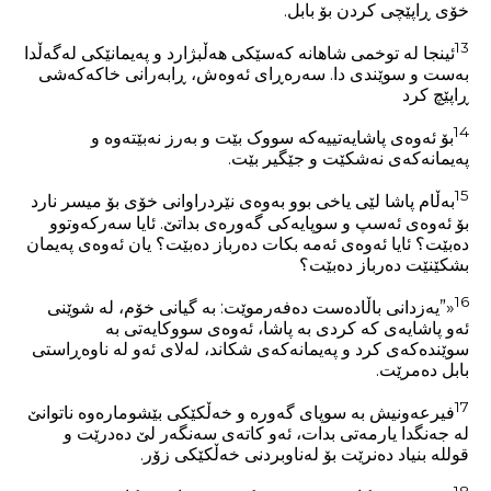
خۆی ڕاپێچی کردن بۆ بابل.
13
ئینجا لە توخمی شاهانە کەسێکی هەڵبژارد و پەیمانێکی لەگەڵدا
بەست و سوێندی دا. سەرەڕای ئەوەش، ڕابەرانی خاکەکەشی
ڕاپێچ کرد
14
بۆ ئەوەی پاشایەتییەکە سووک بێت و بەرز نەبێتەوە و
پەیمانەکەی نەشکێت و جێگیر بێت.
15
بەڵام پاشا لێی یاخی بوو بەوەی نێردراوانی خۆی بۆ میسر نارد
بۆ ئەوەی ئەسپ و سوپایەکی گەورەی بداتێ. ئایا سەرکەوتوو
دەبێت؟ ئایا ئەوەی ئەمە بکات دەرباز دەبێت؟ یان ئەوەی پەیمان
بشکێنێت دەرباز دەبێت؟
16
«”یەزدانی باڵادەست دەفەرموێت: بە گیانی خۆم، لە شوێنی
ئەو پاشایەی کە کردی بە پاشا، ئەوەی سووکایەتی بە
سوێندەکەی کرد و پەیمانەکەی شکاند، لەلای ئەو لە ناوەڕاستی
بابل دەمرێت.
17
فیرعەونیش بە سوپای گەورە و خەڵکێکی بێشومارەوە ناتوانێ
لە جەنگدا یارمەتی بدات، ئەو کاتەی سەنگەر لێ دەدرێت و
قوللە بنیاد دەنرێت بۆ لەناوبردنی خەڵکێکی زۆر.