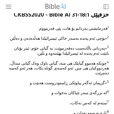
حزقیێل 18:1-31 CKBSS2020 - Bible AI
1
فەرمایشتی یەزدانم بۆ هات، پێی فەرمووم:
2
«بۆچی ئەم پەندە بەسەر خاکی ئیسرائیلدا هەڵدەدەن و دەڵێن:
3
«یەزدانی باڵادەست دەفەرموێت: بە گیانی خۆم، ئیتر بۆتان
نابێت ئەم پەندە لە ئیسرائیلدا بهێننەوە و بڵێن،
4
چونکە هەموو گیانێک هی منە، گیانی باوک وەک گیانی منداڵ،
هەردووکیان هی منن. ئەو کەسەی گوناه بکات، هەر ئەو کەسە
دەمرێت.
5
«گریمان ئەگەر پیاوێکی ڕاستودروست هەبێت و
6
لە نزرگەی سەر چیاکان نەخوات و
7
ستەم لە کەس نەکات،
8
پارە بە سوو نەدات و