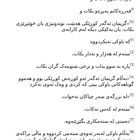
9
فەرزەکانم پەیڕەو بکات و
10
«گریمان ئەگەر کوڕێکی هەبێت، توندوتیژی یان خوێنڕێژی
بکات، یان یەکێکی دیکە لەم کارانەی
11
کە باوکی نەیکردووە:
12
ستەم لە هەژار و نەدار بکات،
13
پارە بە سوو بدات و نرخی شتومەک گران بکات.
14
«بەڵام گریمان ئەگەر ئەو کوڕەش کوڕێکی بوو و هەموو
گوناهەکانی باوکی بینی کە کردی و وەک ئەوی نەکرد:
15
«لە نزرگەی سەر چیاکان نەخوات،
16
ستەم لە کەس نەکات،
17
دەستی لە ستەمکاری بگێڕێتەوە،
18
بەڵام باوکی لەبەر ئەوەی ستەمی کردووە و ماڵی براکەی
زەوت کردووە و ئەوەی باش نییە لەنێو گەلەکەی کردوویەتی،