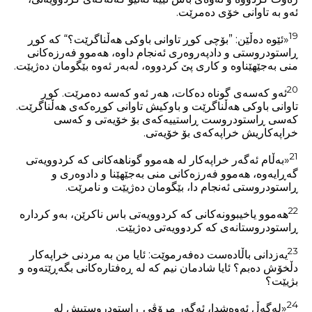
ئەو بە تاوانی خۆی دەمرێت.
19
«ئێوە دەڵێن: ”بۆچی کوڕ تاوانی باوکی هەڵناگرێت؟“ کە کوڕ
ڕاستودروستی و دادپەروەری ئەنجام داوە، هەموو فەرزەکانی
منی بەجێهێناوە و کاری پێ کردووە، لەبەر ئەوە بێگومان دەژیێت.
20
ئەو کەسەی گوناه دەکات، هەر ئەو کەسە دەمرێت. کوڕ
تاوانی باوکی هەڵناگرێت و باوکیش تاوانی کوڕەکەی هەڵناگرێت.
کەسی ڕاستودروست ڕاستییەکەی بۆ خۆیەتی و کەسی
خراپەکاریش خراپەکەی بۆ خۆیەتی.
21
«بەڵام ئەگەر خراپەکار لە هەموو گوناهەکانی کە کردوویەتی
گەڕایەوە، هەموو فەرزەکانی منی بەجێهێنا و دادوەری و
ڕاستودروستی ئەنجام دا، بێگومان دەژیێت و نامرێت.
22
هەموو یاخیبوونەکانی کە کردوویەتی باس ناکرێن، بەو کردارە
ڕاستودروستانەی کە کردوویەتی دەژیێت.
23
یەزدانی باڵادەست دەفەرموێت: ئایا من بە مردنی خراپەکار
دڵخۆش دەبم؟ ئایا شادمان نیم کە لە ڕەفتارەکانی بگەڕێتەوە و
بژیێت؟
24
«لەگەڵ ئەوەشدا، ئەگەر مرۆڤی ڕاستودروستیش لە