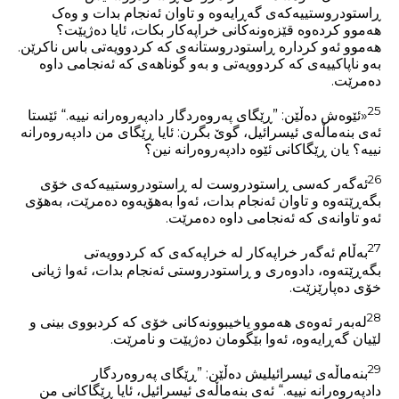
ڕاستودروستییەکەی گەڕایەوە و تاوان ئەنجام بدات و وەک
هەموو کردەوە قێزەونەکانی خراپەکار بکات، ئایا دەژیێت؟
هەموو ئەو کردارە ڕاستودروستانەی کە کردوویەتی باس ناکرێن.
بەو ناپاکییەی کە کردوویەتی و بەو گوناهەی کە ئەنجامی داوە
دەمرێت.
25
«ئێوەش دەڵێن: ”ڕێگای پەروەردگار دادپەروەرانە نییە.“ ئێستا
ئەی بنەماڵەی ئیسرائیل، گوێ بگرن: ئایا ڕێگای من دادپەروەرانە
نییە؟ یان ڕێگاکانی ئێوە دادپەروەرانە نین؟
26
ئەگەر کەسی ڕاستودروست لە ڕاستودروستییەکەی خۆی
بگەڕێتەوە و تاوان ئەنجام بدات، ئەوا بەهۆیەوە دەمرێت، بەهۆی
ئەو تاوانەی کە ئەنجامی داوە دەمرێت.
27
بەڵام ئەگەر خراپەکار لە خراپەکەی کە کردوویەتی
بگەڕێتەوە، دادوەری و ڕاستودروستی ئەنجام بدات، ئەوا ژیانی
خۆی دەپارێزێت.
28
لەبەر ئەوەی هەموو یاخیبوونەکانی خۆی کە کردبووی بینی و
لێیان گەڕایەوە، ئەوا بێگومان دەژیێت و نامرێت.
29
بنەماڵەی ئیسرائیلیش دەڵێن: ”ڕێگای پەروەردگار
دادپەروەرانە نییە.“ ئەی بنەماڵەی ئیسرائیل، ئایا ڕێگاکانی من