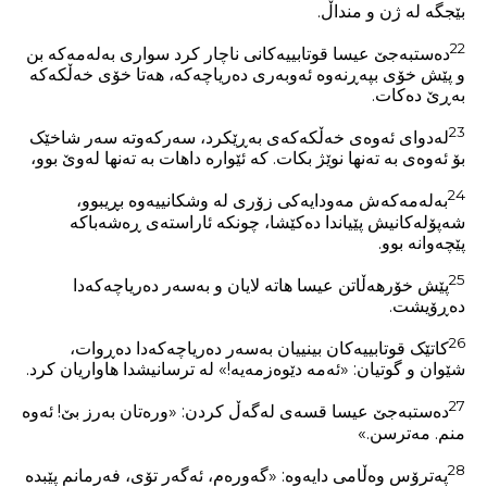
بێجگە لە ژن و منداڵ.
22
دەستبەجێ عیسا قوتابییەکانی ناچار کرد سواری بەلەمەکە بن
و پێش خۆی بپەڕنەوە ئەوبەری دەریاچەکە، هەتا خۆی خەڵکەکە
بەڕێ دەکات.
23
لەدوای ئەوەی خەڵکەکەی بەڕێکرد، سەرکەوتە سەر شاخێک
بۆ ئەوەی بە تەنها نوێژ بکات. کە ئێوارە داهات بە تەنها لەوێ بوو،
24
بەلەمەکەش مەودایەکی زۆری لە وشکانییەوە بڕیبوو،
شەپۆلەکانیش پێیاندا دەکێشا، چونکە ئاراستەی ڕەشەباکە
پێچەوانە بوو.
25
پێش خۆرهەڵاتن عیسا هاتە لایان و بەسەر دەریاچەکەدا
دەڕۆیشت.
26
کاتێک قوتابییەکان بینییان بەسەر دەریاچەکەدا دەڕوات،
شێوان و گوتیان: «ئەمە دێوەزمەیە!» لە ترسانیشدا هاواریان کرد.
27
دەستبەجێ عیسا قسەی لەگەڵ کردن: «ورەتان بەرز بێ! ئەوە
منم. مەترسن.»
28
پەترۆس وەڵامی دایەوە: «گەورەم، ئەگەر تۆی، فەرمانم پێبدە