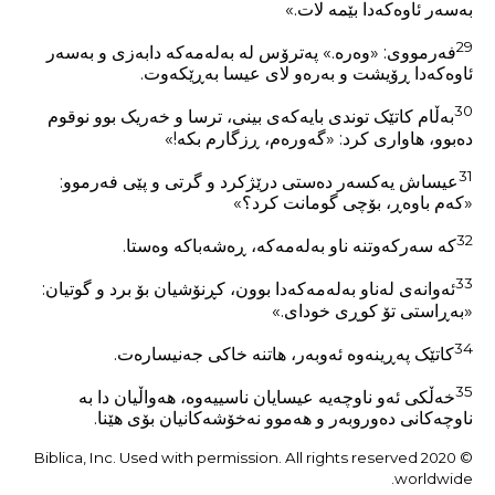
بەسەر ئاوەکەدا بێمە لات.»
29
فەرمووی: «وەرە.» پەترۆس لە بەلەمەکە دابەزی و بەسەر
ئاوەکەدا ڕۆیشت و بەرەو لای عیسا بەڕێکەوت.
30
بەڵام کاتێک توندی بایەکەی بینی، ترسا و خەریک بوو نوقوم
دەبوو، هاواری کرد: «گەورەم، ڕزگارم بکە!»
31
عیساش یەکسەر دەستی درێژکرد و گرتی و پێی فەرموو:
«کەم باوەڕ، بۆچی گومانت کرد؟»
32
کە سەرکەوتنە ناو بەلەمەکە، ڕەشەباکە وەستا.
33
ئەوانەی لەناو بەلەمەکەدا بوون، کڕنۆشیان بۆ برد و گوتیان:
«بەڕاستی تۆ کوڕی خودای.»
34
کاتێک پەڕینەوە ئەوبەر، هاتنە خاکی جەنیسارەت.
35
خەڵکی ئەو ناوچەیە عیسایان ناسییەوە، هەواڵیان دا بە
ناوچەکانی دەوروبەر و هەموو نەخۆشەکانیان بۆی هێنا.
© 2020 Biblica, Inc. Used with permission. All rights reserved
worldwide.