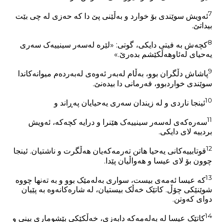
7
ئەویش سوێندی بۆ خوارد و بەڵێنی پێ دا کە حەزی لە چی بێت
بیداتێ.
8
کچەش بە فیتی دایکی، گوتی: «لێرە لەسەر سینییەک سەری
یەحیای لەئاوهەڵکێشم بدەرێ.»
9
پاشاش دڵگران بوو، بەڵام لەبەر ئەوەی لەبەردەم میوانەکاندا
سوێندی خواردبوو، فەرمانی دا بیدەنێ.
10
ئینجا ناردی و لە زیندان سەری یەحیایان پەڕاند و
11
سەرەکەی لەسەر سینییەک هێنرا و درایە کچەکە، ئەویش
بردییە لای دایکی.
12
قوتابییەکانی یەحیا هاتن تەرمەکەیان هەڵگرت و ناشتیان. ئینجا
چوون بۆ لای عیسا و هەواڵیان پێدا.
13
کە عیسا ئەمەی بیست، سواری بەلەمێک بوو و بە تەنها چووە
شوێنێکی چۆڵ. کاتێک خەڵک بیستیان، لە شارەکانەوە بە پێیان
دوای کەوتن.
14
کاتێک عیسا لە بەلەمەکە دابەزی، خەڵکێکی بێشوماری بینی و