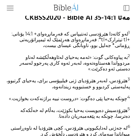
مەتا 14:1-35 CKBSS2020 - Bible AI
1
لەو کاتەدا هێرۆدسی ئەنتیپاس کە فەرمانڕەوای+ 14:1 یۆنانی:
+tl تیترارک‏+tl*: فەرمانڕەوای هەرێمێک لە ئیمپراتۆریەتی
ڕۆمانی.‏* جەلیل بوو، ناوبانگی عیسای بیست،
2
بە پیاوەکانی گوت: «ئەمە یەحیای لەئاوهەڵکێشە لەناو
مردوواندا هەستاوەتەوە، لەبەر ئەوە کاری پەرجوو لەسەر
دەستی ئەو دەکرێت.»
3
هێرۆدس، لەبەر هێرۆدیای ژنی فیلیپۆسی برای، یەحیای گرتبوو،
پەلبەستی کردبوو و خستبوویە زیندانەوە،
4
چونکە یەحیا پێی دەگوت: «دروست نییە براژنەکەت بخوازیت.»
5
هێرۆدسیش دەیویست یەحیا بکوژێت، بەڵام لە خەڵکەکە
دەترسا، چونکە بە پێغەمبەریان دادەنا.
6
لە جەژنی لەدایکبوونی هێرۆدس، کچی هێرۆدیا لە ناوەڕاستی
میواناندا سەمای کرد و هێرۆدسی دڵخۆش کرد.