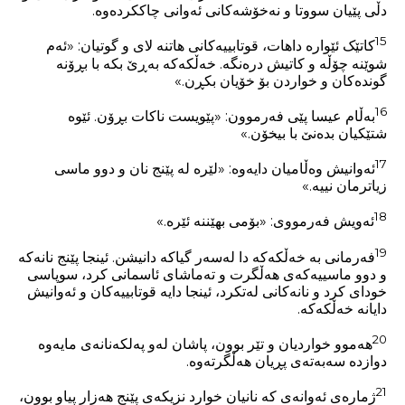
دڵی پێیان سووتا و نەخۆشەکانی ئەوانی چاککردەوە.
15
کاتێک ئێوارە داهات، قوتابییەکانی هاتنە لای و گوتیان: «ئەم
شوێنە چۆڵە و کاتیش درەنگە. خەڵکەکە بەڕێ بکە با بڕۆنە
گوندەکان و خواردن بۆ خۆیان بکڕن.»
16
بەڵام عیسا پێی فەرموون: «پێویست ناکات بڕۆن. ئێوە
شتێکیان بدەنێ با بیخۆن.»
17
ئەوانیش وەڵامیان دایەوە: «لێرە لە پێنج نان و دوو ماسی
زیاترمان نییە.»
18
ئەویش فەرمووی: «بۆمی بهێننە ئێرە.»
19
فەرمانی بە خەڵکەکە دا لەسەر گیاکە دانیشن. ئینجا پێنج نانەکە
و دوو ماسییەکەی هەڵگرت و تەماشای ئاسمانی کرد، سوپاسی
خودای کرد و نانەکانی لەتکرد، ئینجا دایە قوتابییەکان و ئەوانیش
دایانە خەڵکەکە.
20
هەموو خواردیان و تێر بوون، پاشان لەو پەلکەنانەی مایەوە
دوازدە سەبەتەی پڕیان هەڵگرتەوە.
21
ژمارەی ئەوانەی کە نانیان خوارد نزیکەی پێنج هەزار پیاو بوون،