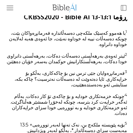
ڕۆما 13:1-13 CKBSS2020 - Bible AI
1
با هەموو کەسێک ملکەچی دەسەڵاتدارە فەرمانڕەواکان بێت،
چونکە دەسەڵات نییە لە خوداوە نەبێت، جا ئەوەی هەیە لەلایەن
خوداوە دانراوە.
2
ئیتر ئەوەی بەرهەڵستی دەسەڵات دەکات، بەرهەڵستی دانراوی
خودا دەکات، بەرهەڵستکارانیش حوکمدان بەسەر خۆیان دەهێنن.
3
فەرمانڕەوایان جێی ترس نین بۆ چاکەکاری، بەڵکو بۆ
خراپەکاری. ئایا دەتەوێت لە دەسەڵات نەترسیت؟ چاکە بکە،
ستایشی ئەو بەدەستدەهێنیت،
4
چونکە خزمەتکاری خودایە و بۆ چاکەی تۆ کار دەکات. بەڵام
ئەگەر خراپەت کرد بترسە، چونکە لەخۆڕا شمشێر هەڵناگرێت.
ئەو خزمەتکاری خودایە و بە تووڕەیی خودا سزای خراپەکاران
دەدات.
5
بۆیە پێویستە ملکەچ بن، نەک تەنها لەبەر تووڕەیی+ 13:5
مەبەست سزای دەسەڵاتدار.‏*، بەڵکو لەبەر ویژدانیش.