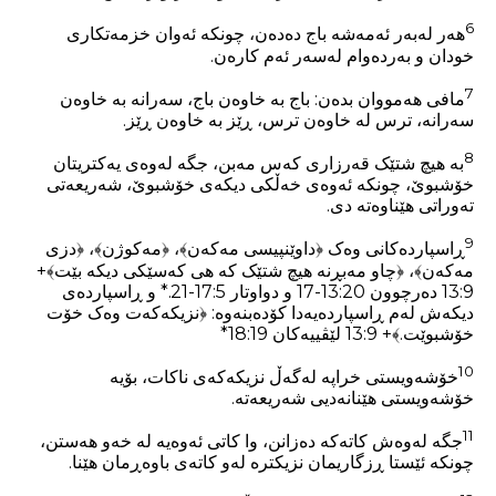
6
هەر لەبەر ئەمەشە باج دەدەن، چونکە ئەوان خزمەتکاری
خودان و بەردەوام لەسەر ئەم کارەن.
7
مافی هەمووان بدەن: باج بە خاوەن باج، سەرانە بە خاوەن
سەرانە، ترس لە خاوەن ترس، ڕێز بە خاوەن ڕێز.
8
بە هیچ شتێک قەرزاری کەس مەبن، جگە لەوەی یەکتریتان
خۆشبوێ، چونکە ئەوەی خەڵکی دیکەی خۆشبوێ، شەریعەتی
تەوراتی هێناوەتە دی.
9
ڕاسپاردەکانی وەک ﴿داوێنپیسی مەکەن﴾، ﴿مەکوژن﴾، ﴿دزی
مەکەن﴾، ﴿چاو مەبڕنە هیچ شتێک کە هی کەسێکی دیکە بێت﴾+
13:9 دەرچوون 20‏:13‏-17 و دواوتار 5‏:17‏-21.‏‏* و ڕاسپاردەی
دیکەش لەم ڕاسپاردەیەدا کۆدەبنەوە: ﴿نزیکەکەت وەک خۆت
خۆشبوێت.﴾+ 13:9 لێڤییەکان 19‏:18‏‏*
10
خۆشەویستی خراپە لەگەڵ نزیکەکەی ناکات، بۆیە
خۆشەویستی هێنانەدیی شەریعەتە.
11
جگە لەوەش کاتەکە دەزانن، وا کاتی ئەوەیە لە خەو هەستن،
چونکە ئێستا ڕزگاریمان نزیکترە لەو کاتەی باوەڕمان هێنا.