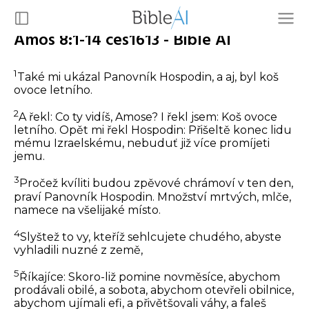
Amos 8:1-14 ces1613 - Bible AI
1
Také mi ukázal Panovník Hospodin, a aj, byl koš
ovoce letního.
2
A řekl: Co ty vidíš, Amose? I řekl jsem: Koš ovoce
letního. Opět mi řekl Hospodin: Přišeltě konec lidu
mému Izraelskému, nebuduť již více promíjeti
jemu.
3
Pročež kvíliti budou zpěvové chrámoví v ten den,
praví Panovník Hospodin. Množství mrtvých, mlče,
namece na všelijaké místo.
4
Slyštež to vy, kteříž sehlcujete chudého, abyste
vyhladili nuzné z země,
5
Říkajíce: Skoro-liž pomine novměsíce, abychom
prodávali obilé, a sobota, abychom otevřeli obilnice,
abychom ujímali efi, a přivětšovali váhy, a faleš