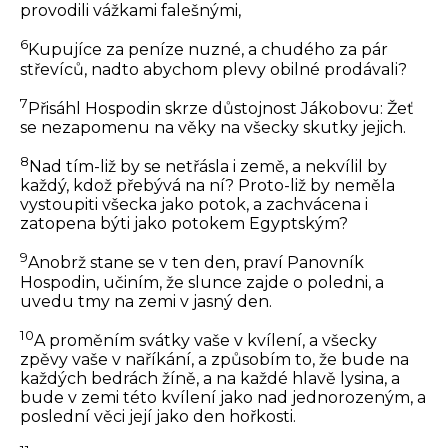
provodili vážkami falešnými,
6
Kupujíce za peníze nuzné, a chudého za pár
střevíců, nadto abychom plevy obilné prodávali?
7
Přisáhl Hospodin skrze důstojnost Jákobovu: Žeť
se nezapomenu na věky na všecky skutky jejich.
8
Nad tím-liž by se netřásla i země, a nekvílil by
každý, kdož přebývá na ní? Proto-liž by neměla
vystoupiti všecka jako potok, a zachvácena i
zatopena býti jako potokem Egyptským?
9
Anobrž stane se v ten den, praví Panovník
Hospodin, učiním, že slunce zajde o poledni, a
uvedu tmy na zemi v jasný den.
10
A proměním svátky vaše v kvílení, a všecky
zpěvy vaše v naříkání, a způsobím to, že bude na
každých bedrách žíně, a na každé hlavě lysina, a
bude v zemi této kvílení jako nad jednorozeným, a
poslední věci její jako den hořkosti.