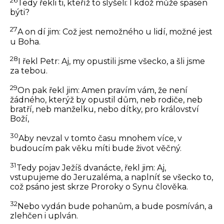
26
Tedy řekli ti, kteříž to slyšeli: I kdož může spasen
býti?
27
A on dí jim:
Což jest nemožného u lidí, možné jest
u Boha.
28
I řekl Petr: Aj, my opustili jsme všecko, a šli jsme
za tebou.
29
On pak řekl jim:
Amen pravím vám, že není
žádného, kterýž by opustil dům, neb rodiče, neb
bratří, neb manželku, nebo dítky, pro království
Boží,
30
Aby nevzal v tomto času mnohem více, v
budoucím pak věku míti bude život věčný.
31
Tedy pojav Ježíš dvanácte, řekl jim:
Aj,
vstupujeme do Jeruzaléma, a naplníť se všecko to,
což psáno jest skrze Proroky o Synu člověka.
32
Nebo vydán bude pohanům, a bude posmíván, a
zlehčen i uplván.