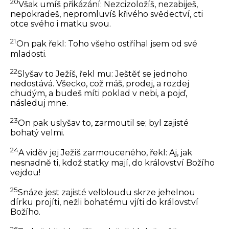
20
Však umíš přikázání: Nezcizoložíš, nezabiješ,
nepokradeš, nepromluvíš křivého svědectví, cti
otce svého i matku svou.
21
On pak řekl: Toho všeho ostříhal jsem od své
mladosti.
22
Slyšav to Ježíš, řekl mu:
Ještěť se jednoho
nedostává. Všecko, což máš, prodej, a rozdej
chudým, a budeš míti poklad v nebi, a pojď,
následuj mne.
23
On pak uslyšav to, zarmoutil se; byl zajisté
bohatý velmi.
24
A viděv jej Ježíš zarmouceného, řekl:
Aj, jak
nesnadně ti, kdož statky mají, do království Božího
vejdou!
25
Snáze jest zajisté velbloudu skrze jehelnou
dírku projíti, nežli bohatému vjíti do království
Božího.