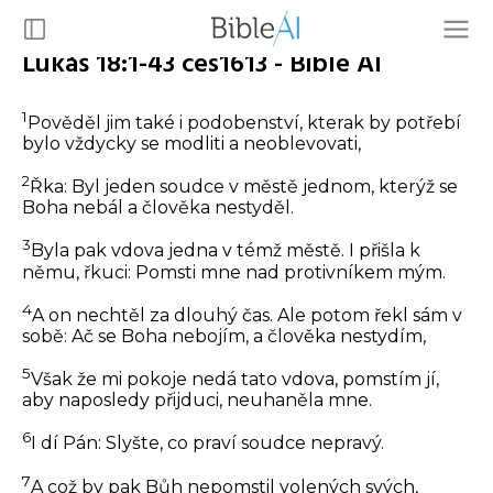
Lukáš 18:1-43 ces1613 - Bible AI
1
Pověděl jim také i podobenství, kterak by potřebí
bylo vždycky se modliti a neoblevovati,
2
Řka:
Byl jeden soudce v městě jednom, kterýž se
Boha nebál a člověka nestyděl.
3
Byla pak vdova jedna v témž městě. I přišla k
němu, řkuci: Pomsti mne nad protivníkem mým.
4
A on nechtěl za dlouhý čas. Ale potom řekl sám v
sobě: Ač se Boha nebojím, a člověka nestydím,
5
Však že mi pokoje nedá tato vdova, pomstím jí,
aby naposledy přijduci, neuhaněla mne.
6
I dí Pán:
Slyšte, co praví soudce nepravý.
7
A což by pak Bůh nepomstil volených svých,