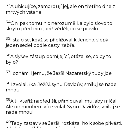
33
A ubičujíce, zamordují jej, ale on třetího dne z
mrtvých vstane.
34
Oni pak tomu nic nerozuměli, a bylo slovo to
skryto před nimi, aniž věděli, co se pravilo.
35
I stalo se, když se přibližoval k Jericho, slepý
jeden seděl podle cesty, žebře.
36
A slyšev zástup pomíjející, otázal se, co by to
bylo?
37
I oznámili jemu, že Ježíš Nazaretský tudy jde.
38
I zvolal, řka: Ježíši, synu Davidův, smiluj se nade
mnou!
39
A ti, kteříž napřed šli, přimlouvali mu, aby mlčal.
Ale on mnohem více volal: Synu Davidův, smiluj se
nade mnou!
40
Tedy zastaviv se Ježíš, rozkázal ho k sobě přivésti.