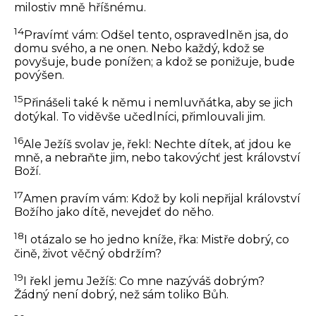
milostiv mně hříšnému.
14
Pravímť vám: Odšel tento, ospravedlněn jsa, do
domu svého, a ne onen. Nebo každý, kdož se
povyšuje, bude ponížen; a kdož se ponižuje, bude
povýšen.
15
Přinášeli také k němu i nemluvňátka, aby se jich
dotýkal. To viděvše učedlníci, přimlouvali jim.
16
Ale Ježíš svolav je, řekl:
Nechte dítek, ať jdou ke
mně, a nebraňte jim, nebo takovýchť jest království
Boží.
17
Amen pravím vám: Kdož by koli nepřijal království
Božího jako dítě, nevejdeť do něho.
18
I otázalo se ho jedno kníže, řka: Mistře dobrý, co
čině, život věčný obdržím?
19
I řekl jemu Ježíš:
Co mne nazýváš dobrým?
Žádný není dobrý, než sám toliko Bůh.