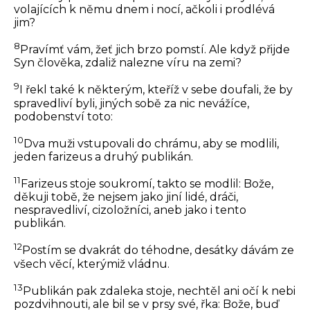
volajících k němu dnem i nocí, ačkoli i prodlévá
jim?
8
Pravímť vám, žeť jich brzo pomstí. Ale když přijde
Syn člověka, zdaliž nalezne víru na zemi?
9
I řekl také k některým, kteříž v sebe doufali, že by
spravedliví byli, jiných sobě za nic nevážíce,
podobenství toto:
10
Dva muži vstupovali do chrámu, aby se modlili,
jeden farizeus a druhý publikán.
11
Farizeus stoje soukromí, takto se modlil: Bože,
děkuji tobě, že nejsem jako jiní lidé, dráči,
nespravedliví, cizoložníci, aneb jako i tento
publikán.
12
Postím se dvakrát do téhodne, desátky dávám ze
všech věcí, kterýmiž vládnu.
13
Publikán pak zdaleka stoje, nechtěl ani očí k nebi
pozdvihnouti, ale bil se v prsy své, řka: Bože, buď