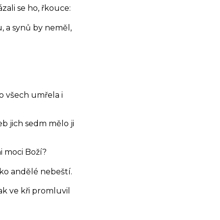
zali se ho, řkouce:
u, a synů by neměl,
po všech umřela i
b jich sedm mělo ji
i moci Boží?
ko andělé nebeští.
ak ve kři promluvil