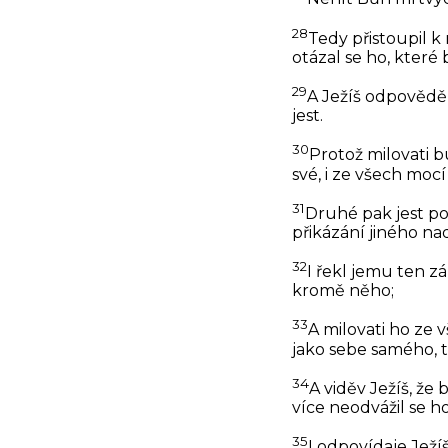
28
Tedy přistoupil k
otázal se ho, které 
29
A Ježíš odpověděl
jest.
30
Protož milovati b
své, i ze všech mocí
31
Druhé pak jest po
přikázání jiného na
32
I řekl jemu ten zá
kromě něho;
33
A milovati ho ze v
jako sebe samého, t
34
A viděv Ježíš, ž
více neodvážil se ho 
35
I odpovídaje Ježíš