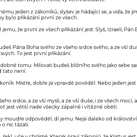
 němu jeden z zákoníků, slyšev je hádající se, a vida, že 
by bylo přikázání první ze všech.
 jemu, že první ze všech přikázání jest:
Slyš, Izraeli, Pá
udeš Pána Boha svého ze všeho srdce svého, a ze vší duše
 svých. To jest první přikázání.
dobné tomu: Milovati budeš bližního svého jako sebe s
d tato není.
koník: Mistře, dobře jsi vpravdě pověděl. Nebo jeden jest
šeho srdce, a ze vší mysli, a ze vší duše, i ze všech mocí, 
oť jest větší nade všecky zápalné i vítězné oběti.
e by moudře odpověděl, dí jemu:
Nejsi daleko od královstv
o nic tázati.
, řekl, uče v chrámě:
Kterak praví zákoníci, že Kristus jes