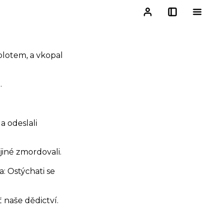
i plotem, a vkopal
.
a odeslali
 jiné zmordovali.
a: Ostýchati se
ť naše dědictví.