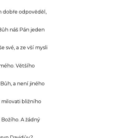
jim dobře odpověděl,
n Bůh náš Pán jeden
 své, a ze vší mysli
amého. Většího
 Bůh, a není jiného
a milovati bližního
í Božího.
A žádný
t syn Davidův?