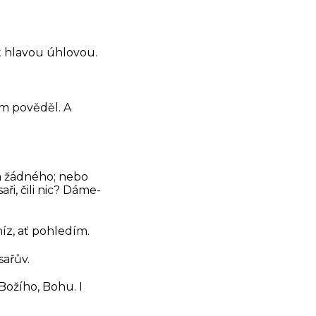
st hlavou úhlovou.
nim pověděl. A
na žádného; nebo
aři, čili nic? Dáme-
íz, ať pohledím.
sařův.
t Božího, Bohu.
I