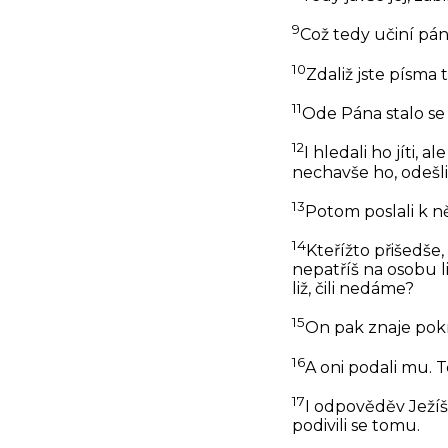
9
Což tedy učiní pán v
10
Zdaliž jste písma 
11
Ode Pána stalo se 
12
I hledali ho jíti, 
nechavše ho, odešli
13
Potom poslali k ně
14
Kteřížto přišedše,
nepatříš na osobu li
liž, čili nedáme?
15
On pak znaje pokry
16
A oni podali mu. T
17
I odpověděv Ježíš,
podivili se tomu.