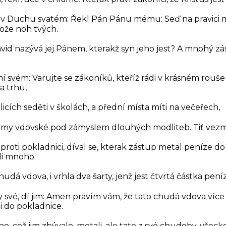
 v Duchu svatém: Řekl Pán Pánu mému: Seď na pravici mé
ože noh tvých.
id nazývá jej Pánem, kterakž syn jeho jest?
A mnohý zás
ení svém:
Varujte se zákoníků, kteříž rádi v krásném rouše 
a trhu,
licích seděti v školách, a přední místa míti na večeřech,
 domy vdovské pod zámyslem dlouhých modliteb. Tiť vezm
 proti pokladnici, díval se, kterak zástup metal peníze d
li mnoho.
hudá vdova, i vrhla dva šarty, jenž jest čtvrtá částka pen
 své, dí jim:
Amen pravím vám, že tato chudá vdova více u
li do pokladnice.
ho, což jim zbývalo, metali, ale tato z své chudoby, všecko