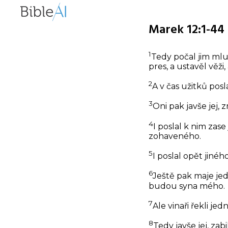
Marek 12:1-44 
1
Tedy počal jim mlu
pres, a ustavěl věži,
2
A v čas užitků posl
3
Oni pak javše jej, 
4
I poslal k nim zase
zohaveného.
5
I poslal opět jinéh
6
Ještě pak maje jedi
budou syna mého.
7
Ale vinaři řekli je
8
Tedy javše jej, zabi