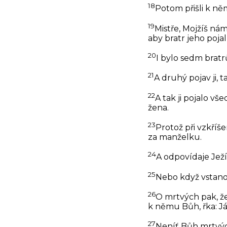
18
Potom přišli k něm
19
Mistře, Mojžíš nám
aby bratr jeho poja
20
I bylo sedm bratr
21
A druhý pojav ji, t
22
A tak ji pojalo v
žena.
23
Protož při vzkříš
za manželku.
24
A odpovídaje Ježíš
25
Nebo když vstanou
26
O mrtvých pak, že 
k němu Bůh, řka: 
27
Neníť Bůh mrtvých