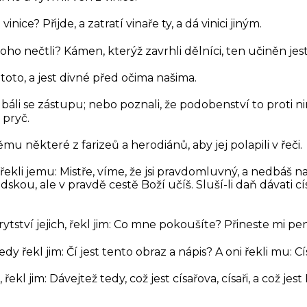
inice? Přijde, a zatratí vinaře ty, a dá vinici jiným.
toho nečtli? Kámen, kterýž zavrhli dělníci, ten učiněn je
toto, a jest divné před očima našima.
ale báli se zástupu; nebo poznali, že podobenství to proti 
 pryč.
mu některé z farizeů a herodiánů, aby jej polapili v řeči.
 řekli jemu: Mistře, víme, že jsi pravdomluvný, a nedbáš 
dskou, ale v pravdě cestě Boží učíš. Sluší-li daň dávati cís
tství jejich, řekl jim:
Co mne pokoušíte? Přineste mi pen
edy řekl jim:
Čí jest tento obraz a nápis?
A oni řekli mu: Cí
 řekl jim:
Dávejtež tedy, což jest císařova, císaři, a což jes