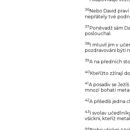
36
Nebo David praví
nepřátely tvé podn
37
Poněvadž sám Dav
poslouchal.
38
I mluvil jim v uč
pozdravováni býti n
39
A na předních sto
40
Kteřížto zžírají
41
A posadiv se Ježíš
mnozí bohatí meta
42
A přišedši jedna c
43
I svolav učedlníky
všickni, kteříž meta
44
Nebo všickni z to