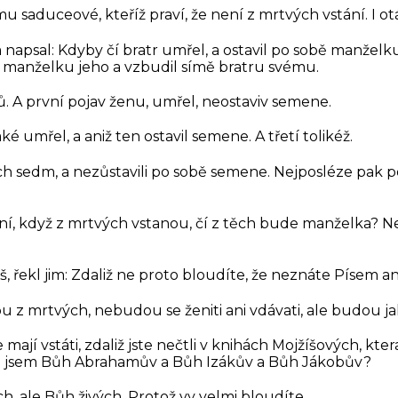
u saduceové, kteříž praví, že není z mrtvých vstání. I otá
 napsal: Kdyby čí bratr umřel, a ostavil po sobě manželk
l manželku jeho a vzbudil símě bratru svému.
ů. A první pojav ženu, umřel, neostaviv semene.
aké umřel, a aniž ten ostavil semene. A třetí tolikéž.
šech sedm, a nezůstavili po sobě semene. Nejposléze pak 
ení, když z mrtvých vstanou, čí z těch bude manželka? Ne
, řekl jim:
Zdaliž ne proto bloudíte, že neznáte Písem an
 z mrtvých, nebudou se ženiti ani vdávati, ale budou ja
mají vstáti, zdaliž jste nečtli v knihách Mojžíšových, kter
Já jsem Bůh Abrahamův a Bůh Izákův a Bůh Jákobův?
, ale Bůh živých. Protož vy velmi bloudíte.