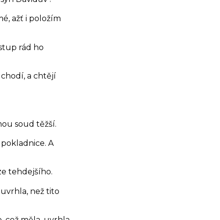
, ažť i položím
tup rád ho
chodí, a chtějí
ou soud těžší.
o pokladnice. A
íze tehdejšího.
vrhla, než tito
, což měla, uvrhla,