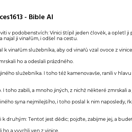
ces1613 - Bible AI
viti v podobenstvích:
Vinici štípil jeden člověk, a opletl j
 a najal ji vinařům, i odšel na cestu.
al k vinařům služebníka, aby od vinařů vzal ovoce z vinice
zmrskali ho a odeslali prázdného.
 jiného služebníka. I toho též kamenovavše, ranili v hlavu 
o. I toho zabili, a mnoho jiných, z nichž některé zmrskali a
ného syna nejmilejšího, i toho poslal k nim naposledy, řk
dni k druhým: Tentoť jest dědic; pojďte, zabijme jej, a bude
li ho a vyvrhli ven z vinice.