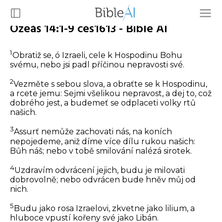
Ozeáš 14:1-9 ces1613 - Bible AI
1
Obratiž se, ó Izraeli, cele k Hospodinu Bohu
svému, nebo jsi padl příčinou nepravosti své.
2
Vezměte s sebou slova, a obraťte se k Hospodinu,
a rcete jemu: Sejmi všelikou nepravost, a dej to, což
dobrého jest, a budemeť se odplaceti volky rtů
našich.
3
Assurť nemůže zachovati nás, na koních
nepojedeme, aniž díme více dílu rukou našich:
Bůh náš; nebo v tobě smilování nalézá sirotek.
4
Uzdravím odvrácení jejich, budu je milovati
dobrovolně; nebo odvrácen bude hněv můj od
nich.
5
Budu jako rosa Izraelovi, zkvetne jako lilium, a
hluboce vpustí kořeny své jako Libán.