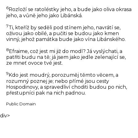
6
Rozloží se ratoléstky jeho, a bude jako oliva okrasa
jeho, a vůně jeho jako Libánská.
7
Ti, kteříž by seděli pod stínem jeho, navrátí se,
oživou jako obilé, a pučiti se budou jako kmen
vinný, jehož památka bude jako vína Libánského.
8
Efraime, což jest mi již do modl? Já vyslýchati, a
patřiti budu na tě; já jsem jako jedle zelenající se,
ze mneť ovoce tvé jest.
9
Kdo jest moudrý, porozuměj těmto věcem, a
rozumný poznej je; nebo přímé jsou cesty
Hospodinovy, a spravedliví choditi budou po nich,
přestupníci pak na nich padnou.
Public Domain
div>