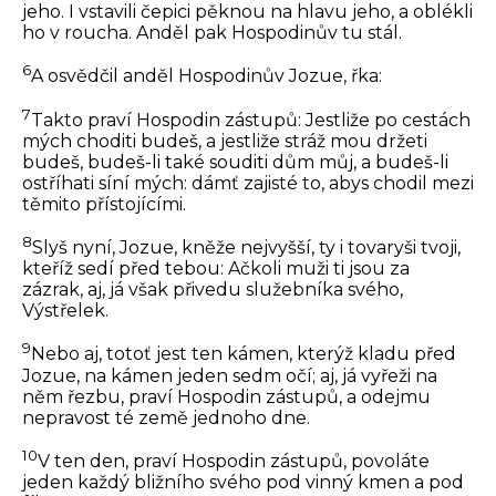
jeho. I vstavili čepici pěknou na hlavu jeho, a oblékli
ho v roucha. Anděl pak Hospodinův tu stál.
6
A osvědčil anděl Hospodinův Jozue, řka:
7
Takto praví Hospodin zástupů: Jestliže po cestách
mých choditi budeš, a jestliže stráž mou držeti
budeš, budeš-li také souditi dům můj, a budeš-li
ostříhati síní mých: dámť zajisté to, abys chodil mezi
těmito přístojícími.
8
Slyš nyní, Jozue, kněže nejvyšší, ty i tovaryši tvoji,
kteříž sedí před tebou: Ačkoli muži ti jsou za
zázrak, aj, já však přivedu služebníka svého,
Výstřelek.
9
Nebo aj, totoť jest ten kámen, kterýž kladu před
Jozue, na kámen jeden sedm očí; aj, já vyřeži na
něm řezbu, praví Hospodin zástupů, a odejmu
nepravost té země jednoho dne.
10
V ten den, praví Hospodin zástupů, povoláte
jeden každý bližního svého pod vinný kmen a pod