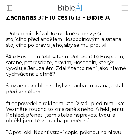
Zachariáš 3:1-10 ces1613 - Bible AI
1
Potom mi ukázal Jozue kněze nejvyššího,
stojícího před andělem Hospodinovým, a satana
stojícího po pravici jeho, aby se mu protivil.
2
Ale Hospodin řekl satanu: Potresciž tě Hospodin,
satane, potresciž tě, pravím, Hospodin, kterýž
vyvoluje Jeruzalém. Zdaliž tento není jako hlavně
vychvácená z ohně?
3
Jozue pak oblečen byl v roucha zmazaná, a stál
před andělem.
4
I odpověděl a řekl těm, kteříž stáli před ním, řka:
Vezměte roucho to zmazané s něho. A řekl jemu:
Pohleď, přenesl jsem s tebe nepravost tvou, a
oblékl jsem tě v roucha proměnná.
5
Opět řekl: Nechť vstaví čepici pěknou na hlavu