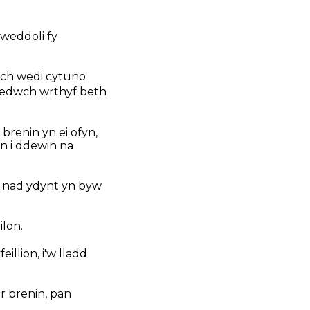
lweddoli fy
ych wedi cytuno
ywedwch wrthyf beth
brenin yn ei ofyn,
n i ddewin na
, nad ydynt yn byw
ilon.
illion, i'w lladd
r brenin, pan