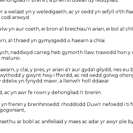
ongliad i'r brenin, a pheri iti ddeall dy feddyliau.
r a welaist yn y weledigaeth, ac yr oedd yn sefyll o'th fl
n codi arswyd.
w yn aur coeth, ei bron a'i breichiau'n arian, ei bol a'i ch
rn, a'i thraed yn gymysgedd o haearn a chlai.
rych, naddwyd carreg heb gymorth llaw; trawodd hon y 
u malurio.
earn, y clai, y pres, yr arian a'r aur gyda'i gilydd, nes eu 
hwythodd y gwynt hwy i ffwrdd, ac nid oedd golwg ohon
y ddelw yn fynydd mawr, a llenwi'r holl ddaear.
 ac yn awr fe rown y dehongliad i'r brenin.
in, yn frenin y brenhinoedd; rhoddodd Duw'r nefoedd i ti f
gogoniant,
draethu ar bobl ac anifeiliaid y maes ac adar yr awyr ple 