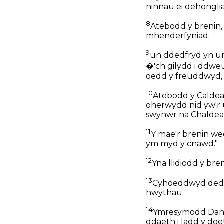
ninnau ei dehonglia
8
Atebodd y brenin, 
mhenderfyniad;
9
un ddedfryd yn un
�'ch gilydd i ddwe
oedd y freuddwyd, 
10
Atebodd y Caldeaid
oherwydd nid yw'r 
swynwr na Chaldea
11
Y mae'r brenin we
ym myd y cnawd."
12
Yna llidiodd y bre
13
Cyhoeddwyd dedfryd
hwythau.
14
Ymresymodd Danie
ddaeth i ladd y doe