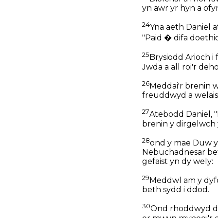
yn awr yr hyn a ofy
24
Yna aeth Daniel a
"Paid � difa doethi
25
Brysiodd Arioch i
Jwda a all roi'r deho
26
Meddai'r brenin w
freuddwyd a welais,
27
Atebodd Daniel, "
brenin y dirgelwch y
28
ond y mae Duw yn 
Nebuchadnesar bet
gefaist yn dy wely:
29
Meddwl am y dyfod
beth sydd i ddod.
30
Ond rhoddwyd dat