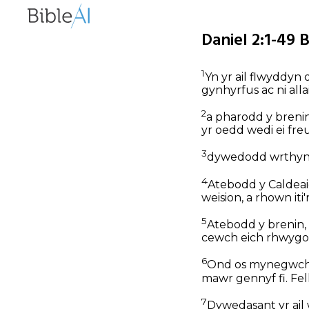
Daniel 2:1-49 
1
Yn yr ail flwyddyn
gynhyrfus ac ni alla
2
a pharodd y brenin
yr oedd wedi ei fre
3
dywedodd wrthynt, 
4
Atebodd y Caldea
weision, a rhown iti
5
Atebodd y brenin,
cewch eich rhwygo'n
6
Ond os mynegwch 
mawr gennyf fi. Fel
7
Dywedasant yr ail