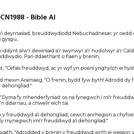
BCN1988 - Bible AI
 o'i deyrnasiad, breuddwydiodd Nebuchadnesar; yr oedd 
i gysgu,
 iddynt alw'r dewiniaid a'r swynwyr a'r hudolwyr a'r Cald
uddwydio. Pan ddaethant o flaen y brenin,
"Cefais freuddwyd, ac yr wyf yn poeni ynghylch ei hysty
id mewn Aramaeg, "O frenin, bydd fyw byth! Adrodd dy
'r dehongliad."
 "Dyma fy mhenderfyniad: os na fynegwch i mi'r freuddwy
 ddarnau, a chwelir eich tai.
y freuddwyd a'i dehongliad, cewch anrhegion a chyfo
ly mynegwch imi'r freuddwyd a'i dehongliad."
 waith, "Adrodded y brenin y freuddwyd wrth ei weision