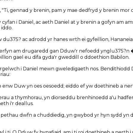
"Ti, gennad y brenin, pam y mae dedfryd y brenin mor 
cyfan i Daniel, ac aeth Daniel at y brenin a gofyn am amse
 iddo.
w du375? ac adrodd yr hanes wrth ei gyfeillion, Hananeia,
 erfyn am drugaredd gan Dduw'r nefoedd ynglu375?n �
feillion gael eu difa gyda'r gweddill o ddoethion Babilon.
rgelwch i Daniel mewn gweledigaeth nos. Bendithiodd 
riau:
 enw Duw yn oes oesoedd; eiddo ef yw doethineb a ner
erau a thymhorau, yn diorseddu brenhinoedd a'u hadfer
th i'r deallus.
 pethau dwfn a chuddiedig, yn gwybod yr hyn sydd yn d
l i ti, O Dduw fy hynafiaid, am i ti roi doethineb a nerth i