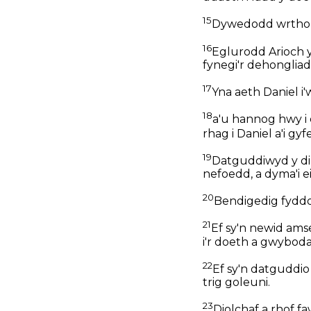
15
Dywedodd wrtho, 
16
Eglurodd Arioch y 
fynegi'r dehongliad
17
Yna aeth Daniel i'
18
a'u hannog hwy i
rhag i Daniel a'i gy
19
Datguddiwyd y di
nefoedd, a dyma'i ei
20
Bendigedig fyddo
21
Ef sy'n newid ams
i'r doeth a gwybodae
22
Ef sy'n datguddio
trig goleuni.
23
Diolchaf a rhof faw