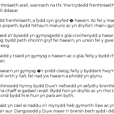
hiniaeth arall, wannach na thi. Yna trydedd frenhiniaeth
ll ddaear.
frenhiniaeth, a fydd cyn gryfed � haearn. Ac fel y ma
o popeth, bydd hithau'n malurio ac yn dryllio'r rhain i gy
traed a'r bysedd yn gymysgedd o glai crochenydd a haear
g; bydd peth ohoni'n gryf fel haearn, yn union fel y gwel
eiog.
sedd y traed yn gymysg o haearn ac o glai, felly y bydd r
an.
 haearn yn gymysg �'r pridd cleiog, felly y byddant hwy'n 
ll wrth y llall, fel nad yw haearn a phridd yn glynu.
nhinoedd hynny bydd Duw'r nefoedd yn sefydlu brenhini
 chaiff ei gadael i eraill. Bydd hon yn dryllio ac yn rhoi t
l, ond bydd hi ei hun yn para am byth,
laist yn cael ei naddu o'r mynydd heb gymorth llaw ac yn
an, a'r aur. Dangosodd y Duw mawr i'r brenin beth sydd i 