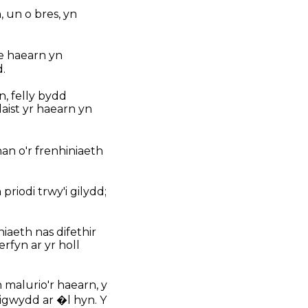
, un o bres, yn
e haearn yn
d.
n, felly bydd
aist yr haearn yn
han o'r frenhiniaeth
priodi trwy'i gilydd;
aeth nas difethir
erfyn ar yr holl
 malurio'r haearn, y
ddigwydd ar �l hyn. Y