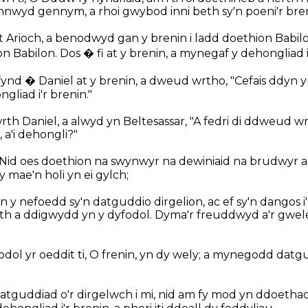
nnwyd gennym, a rhoi gwybod inni beth sy'n poeni'r bren
t Arioch, a benodwyd gan y brenin i ladd doethion Babil
on Babilon. Dos � fi at y brenin, a mynegaf y dehongliad 
 fynd � Daniel at y brenin, a dweud wrtho, "Cefais ddyn 
ngliad i'r brenin."
rth Daniel, a alwyd yn Beltesassar, "A fedri di ddweud w
 a'i dehongli?"
Nid oes doethion na swynwyr na dewiniaid na brudwyr a 
 mae'n holi yn ei gylch;
y nefoedd sy'n datguddio dirgelion, ac ef sy'n dangos i'
h a ddigwydd yn y dyfodol. Dyma'r freuddwyd a'r gwel
ol yr oeddit ti, O frenin, yn dy wely; a mynegodd datgud
guddiad o'r dirgelwch i mi, nid am fy mod yn ddoethach