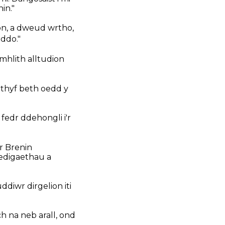
in."
on, a dweud wrtho,
iddo."
ymhlith alltudion
rthyf beth oedd y
fedr ddehongli i'r
r Brenin
edigaethau a
diwr dirgelion iti
 na neb arall, ond