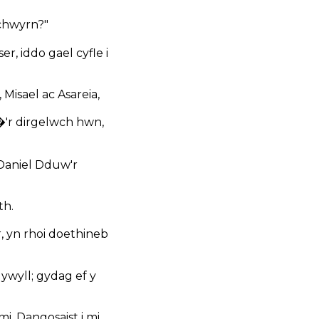
chwyrn?"
r, iddo gael cyfle i
 Misael ac Asareia,
'r dirgelwch hwn,
Daniel Dduw'r
th.
, yn rhoi doethineb
ywyll; gydag ef y
 mi. Dangosaist i mi