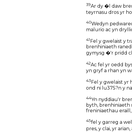
39
Ar dy �l daw bren
teyrnasu dros yr ho
40
Wedyn pedwaredd 
malurio ac yn drylli
41
Fel y gwelaist y 
brenhiniaeth ranedi
gymysg �'r pridd cl
42
Ac fel yr oedd by
yn gryf a rhan yn w
43
Fel y gwelaist yr
ond ni lu375?n y nai
44
Yn nyddiau'r bre
byth, brenhiniaeth na
freniniaethau erail
45
fel y garreg a we
pres, y clai, yr ari