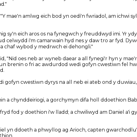
d."
"Y mae'n amlwg eich bod yn oedi'n fwriadol, am ichwi sy
ig sy'n eich aros os na fynegwch y freuddwyd imi. Yr yd
ud celwydd i'm camarwain hyd nes y daw tro ar fyd. D
a chaf wybod y medrwch ei dehongli."
, "Nid oes neb ar wyneb daear a all fynegi'r hyn y mae'r 
un brenin o fri ac awdurdod wedi gofyn cwestiwn fel hw
d.
di gofyn cwestiwn dyrys na all neb ei ateb ond y duwiau
nin a chynddeiriogi, a gorchymyn difa holl ddoethion Bab
 fod y doethion i'w lladd; a chwiliwyd am Daniel a'i gyfe
l yn ddoeth a phwyllog ag Arioch, capten gwarchodlu'
thion.