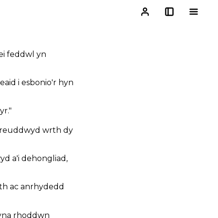
ei feddwl yn
eaid i esbonio'r hyn
r."
 freuddwyd wrth dy
d a'i dehongliad,
eth ac anrhydedd
; yna rhoddwn