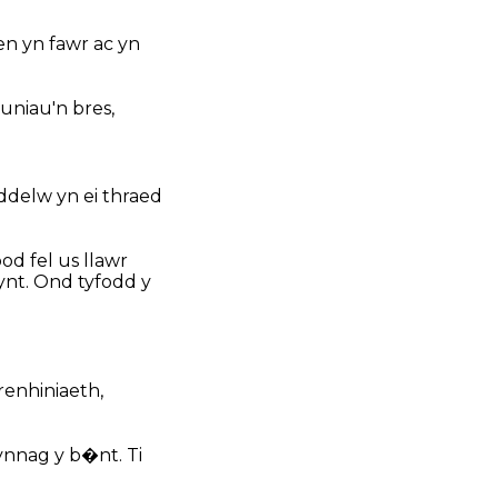
aen yn fawr ac yn
luniau'n bres,
ddelw yn ei thraed
bod fel us llawr
ynt. Ond tyfodd y
renhiniaeth,
bynnag y b�nt. Ti