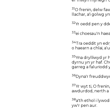
er mwyn mynegi'r deh
31
O frenin, delw faw
llachar, a'i golwg y
32
Yr oedd pen y ddel
33
ei choesau'n haea
34
Tra oeddit yn ed
o haearn a chlai, a'
35
Yna drylliwyd yr ha
dyrnu yn yr haf. C
garreg a faluriodd 
36
Dyna'r freuddwyd,
37
Yr wyt ti, O fren
awdurdod, nerth a 
38
a'th ethol i lywo
yw'r pen aur.