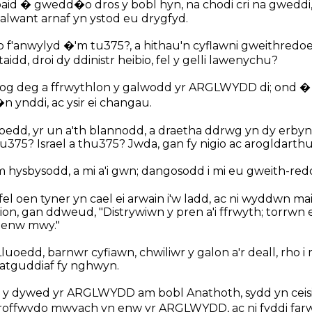
paid � gwedd�o dros y bobl hyn, na chodi cri na gweddi
alwant arnaf yn ystod eu drygfyd.
 f'anwylyd �'m tu375?, a hithau'n cyflawni gweithredoe
aidd, droi dy ddinistr heibio, fel y gelli lawenychu?
og deg a ffrwythlon y galwodd yr ARGLWYDD di; ond �
 ynddi, ac ysir ei changau.
dd, yr un a'th blannodd, a draetha ddrwg yn dy erbyn
u375? Israel a thu375? Jwda, gan fy nigio ac arogldarthu 
hysbysodd, a mi a'i gwn; dangosodd i mi eu gweith-red
l oen tyner yn cael ei arwain i'w ladd, ac ni wyddwn mai 
n, gan ddweud, "Distrywiwn y pren a'i ffrwyth; torrwn ef
ei enw mwy."
edd, barnwr cyfiawn, chwiliwr y galon a'r deall, rho i
 datguddiaf fy nghwyn.
 y dywed yr ARGLWYDD am bobl Anathoth, sydd yn ceisio
offwydo mwyach yn enw yr ARGLWYDD, ac ni fyddi farw t