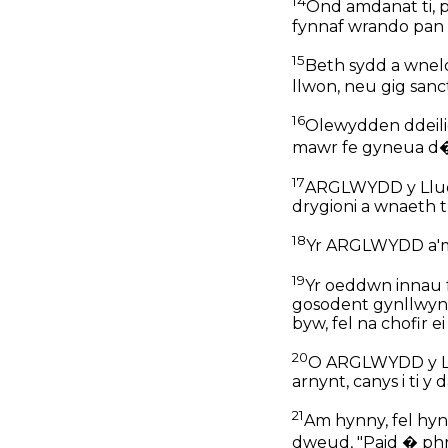
14
Ond amdanat ti, 
fynnaf wrando pan 
15
Beth sydd a wnelo
llwon, neu gig sanct
16
Olewydden ddeili
mawr fe gyneua d�n
17
ARGLWYDD y Lluoe
drygioni a wnaeth t
18
Yr ARGLWYDD a'm 
19
Yr oeddwn innau fe
gosodent gynllwynio
byw, fel na chofir 
20
O ARGLWYDD y Lluo
arnynt, canys i ti y
21
Am hynny, fel hyn
dweud, "Paid � phr