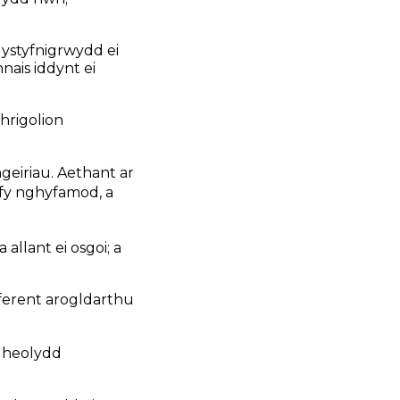
 ystyfnigrwydd ei
nais iddynt ei
hrigolion
geiriau. Aethant ar
 fy nghyfamod, a
lant ei osgoi; a
rferent arogldarthu
r heolydd