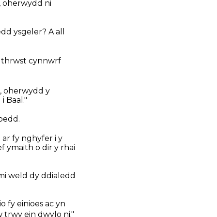
, oherwydd ni
dd ysgeler? A all
 thrwst cynnwrf
, oherwydd y
i Baal."
oedd.
ar fy nghyfer i y
 ymaith o dir y rhai
 mi weld dy ddialedd
 fy einioes ac yn
rwy ein dwylo ni."