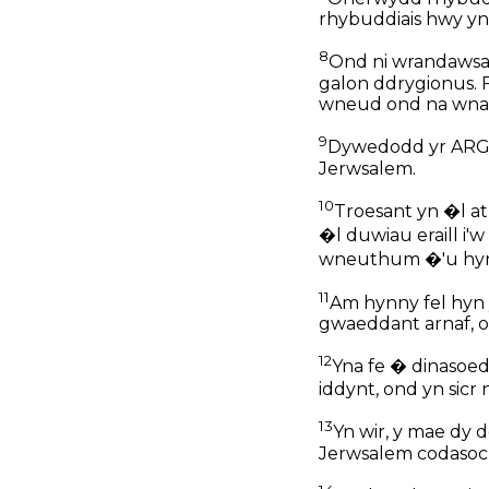
rhybuddiais hwy yn 
8
Ond ni wrandawsan
galon ddrygionus. F
wneud ond na wnae
9
Dywedodd yr ARGL
Jerwsalem.
10
Troesant yn �l at
�l duwiau eraill i
wneuthum �'u hyna
11
Am hynny fel hyn 
gwaeddant arnaf, o
12
Yna fe � dinasoed
iddynt, ond yn sicr
13
Yn wir, y mae dy 
Jerwsalem codasoch 