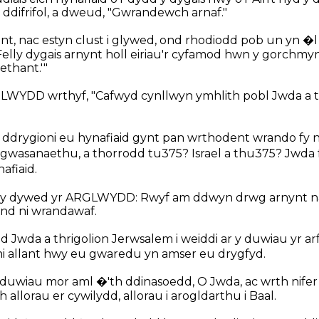
ddifrifol, a dweud, "Gwrandewch arnaf."
t, nac estyn clust i glywed, ond rhodiodd pob un yn �l
elly dygais arnynt holl eiriau'r cyfamod hwn y gorchmyn
thant.'"
WYDD wrthyf, "Cafwyd cynllwyn ymhlith pobl Jwda a t
 ddrygioni eu hynafiaid gynt pan wrthodent wrando fy n
'w gwasanaethu, a thorrodd tu375? Israel a thu375? Jwda
fiaid.
y dywed yr ARGLWYDD: Rwyf am ddwyn drwg arnynt na al
nd ni wrandawaf.
d Jwda a thrigolion Jerwsalem i weiddi ar y duwiau yr a
 ni allant hwy eu gwaredu yn amser eu drygfyd.
dduwiau mor aml �'th ddinasoedd, O Jwda, ac wrth nife
allorau er cywilydd, allorau i arogldarthu i Baal.