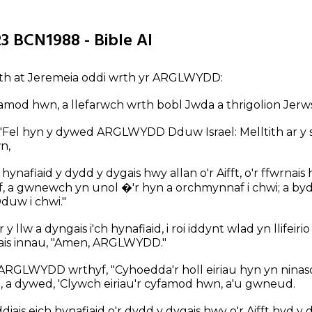
23 BCN1988 - Bible AI
eth at Jeremeia oddi wrth yr ARGLWYDD:
famod hwn, a llefarwch wrth bobl Jwda a thrigolion Jerw
'Fel hyn y dywed ARGLWYDD Dduw Israel: Melltith ar y 
n,
hynafiaid y dydd y dygais hwy allan o'r Aifft, o'r ffwrnai
 a gwnewch yn unol �'r hyn a orchmynnaf i chwi; a byd
duw i chwi."
y llw a dyngais i'ch hynafiaid, i roi iddynt wlad yn llifeirio
ais innau, "Amen, ARGLWYDD."
RGLWYDD wrthyf, "Cyhoedda'r holl eiriau hyn yn nina
 a dywed, 'Clywch eiriau'r cyfamod hwn, a'u gwneud.
is eich hynafiaid o'r dydd y dygais hwy o'r Aifft hyd y