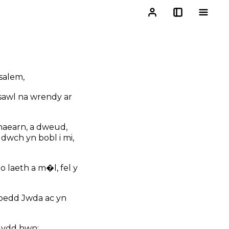
salem,
sawl na wrendy ar
s haearn, a dweud,
dwch yn bobl i mi,
 o laeth a m�l, fel y
soedd Jwda ac yn
 dydd hwn;