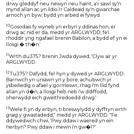
drwy gleddyf neu newyn neu haint, a'r sawl sy'n
mynd allan ac yn ildio i'r Caldeaid sy'n gwarchae
arnoch yn byw; bydd yn arbed ei fywyd.
10
Gosodais fy wyneb yn erbyn y ddinas hon, er
drwg ac nid er da, medd yr ARGLWYDD; fe'i
rhoddir yng ngafael brenin Babilon, a bydd ef yn ei
llosgi � th�n.'
11
Wrth du375? brenin Jwda dywed, 'Clyw air yr
ARGLWYDD.
12
Tu375? Dafydd, fel hyn y dywed yr ARGLWYDD:
Barnwch yn uniawn yn y bore, achubwch yr
ysbeiliedig o afael y gormeswr, rhag i'm llid fynd
allan yn d�n, a llosgi heb neb i'w ddiffodd,
oherwydd eich gweithredoedd drwg.'
13
Wele fi yn dy erbyn, ti breswylydd y dyffryn wrth
graig y gwastadedd," medd yr ARGLWYDD. "Fe
ddywedwch chwi, 'Pwy ddaw i waered yn ein
herbyn? Pwy ddaw i mewn i'n gw�l?'