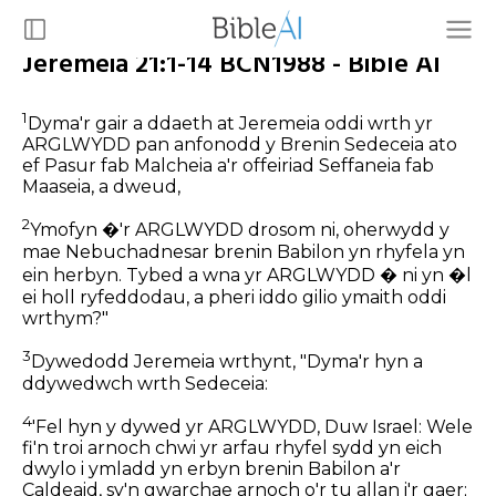
Jeremeia 21:1-14 BCN1988 - Bible AI
1
Dyma'r gair a ddaeth at Jeremeia oddi wrth yr
ARGLWYDD pan anfonodd y Brenin Sedeceia ato
ef Pasur fab Malcheia a'r offeiriad Seffaneia fab
Maaseia, a dweud,
2
Ymofyn �'r ARGLWYDD drosom ni, oherwydd y
mae Nebuchadnesar brenin Babilon yn rhyfela yn
ein herbyn. Tybed a wna yr ARGLWYDD � ni yn �l
ei holl ryfeddodau, a pheri iddo gilio ymaith oddi
wrthym?"
3
Dywedodd Jeremeia wrthynt, "Dyma'r hyn a
ddywedwch wrth Sedeceia:
4
'Fel hyn y dywed yr ARGLWYDD, Duw Israel: Wele
fi'n troi arnoch chwi yr arfau rhyfel sydd yn eich
dwylo i ymladd yn erbyn brenin Babilon a'r
Caldeaid, sy'n gwarchae arnoch o'r tu allan i'r gaer;