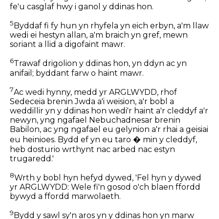
fe'u casglaf hwy i ganol y ddinas hon.
5
Byddaf fi fy hun yn rhyfela yn eich erbyn, a'm llaw
wedi ei hestyn allan, a'm braich yn gref, mewn
soriant a llid a digofaint mawr.
6
Trawaf drigolion y ddinas hon, yn ddyn ac yn
anifail; byddant farw o haint mawr.
7
Ac wedi hynny, medd yr ARGLWYDD, rhof
Sedeceia brenin Jwda a'i weision, a'r bobl a
weddillir yn y ddinas hon wedi'r haint a'r cleddyf a'r
newyn, yng ngafael Nebuchadnesar brenin
Babilon, ac yng ngafael eu gelynion a'r rhai a geisiai
eu heinioes. Bydd ef yn eu taro � min y cleddyf,
heb dosturio wrthynt nac arbed nac estyn
trugaredd.'
8
Wrth y bobl hyn hefyd dywed, 'Fel hyn y dywed
yr ARGLWYDD: Wele fi'n gosod o'ch blaen ffordd
bywyd a ffordd marwolaeth.
9
Bydd y sawl sy'n aros yn y ddinas hon yn marw