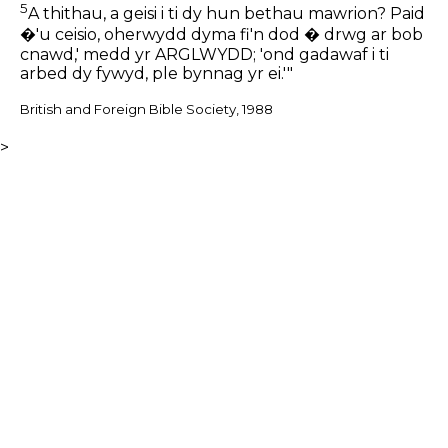
5
A thithau, a geisi i ti dy hun bethau mawrion? Paid
�'u ceisio, oherwydd dyma fi'n dod � drwg ar bob
cnawd,' medd yr ARGLWYDD; 'ond gadawaf i ti
arbed dy fywyd, ple bynnag yr ei.'"
British and Foreign Bible Society, 1988
>