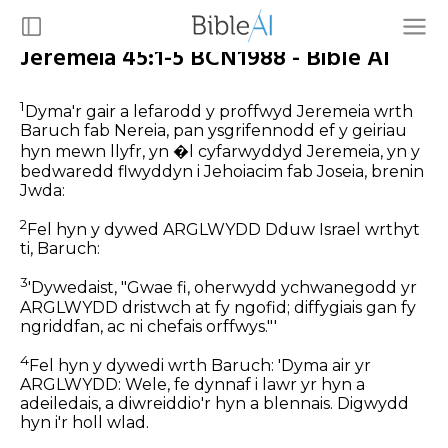
Jeremeia 45:1-5 BCN1988 - Bible AI
1
Dyma'r gair a lefarodd y proffwyd Jeremeia wrth
Baruch fab Nereia, pan ysgrifennodd ef y geiriau
hyn mewn llyfr, yn �l cyfarwyddyd Jeremeia, yn y
bedwaredd flwyddyn i Jehoiacim fab Joseia, brenin
Jwda:
2
Fel hyn y dywed ARGLWYDD Dduw Israel wrthyt
ti, Baruch:
3
'Dywedaist, "Gwae fi, oherwydd ychwanegodd yr
ARGLWYDD dristwch at fy ngofid; diffygiais gan fy
ngriddfan, ac ni chefais orffwys."'
4
Fel hyn y dywedi wrth Baruch: 'Dyma air yr
ARGLWYDD: Wele, fe dynnaf i lawr yr hyn a
adeiledais, a diwreiddio'r hyn a blennais. Digwydd
hyn i'r holl wlad.