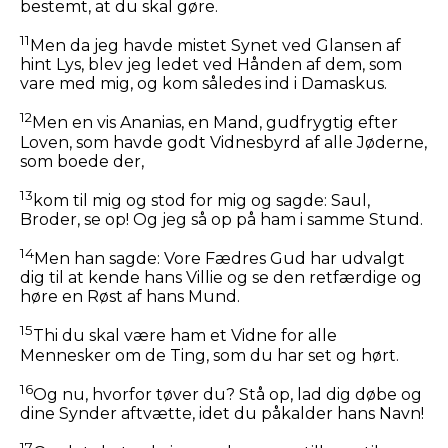
bestemt, at du skal gøre.
11
Men da jeg havde mistet Synet ved Glansen af
hint Lys, blev jeg ledet ved Hånden af dem, som
vare med mig, og kom således ind i Damaskus.
12
Men en vis Ananias, en Mand, gudfrygtig efter
Loven, som havde godt Vidnesbyrd af alle Jøderne,
som boede der,
13
kom til mig og stod for mig og sagde: Saul,
Broder, se op! Og jeg så op på ham i samme Stund.
14
Men han sagde: Vore Fædres Gud har udvalgt
dig til at kende hans Villie og se den retfærdige og
høre en Røst af hans Mund.
15
Thi du skal være ham et Vidne for alle
Mennesker om de Ting, som du har set og hørt.
16
Og nu, hvorfor tøver du? Stå op, lad dig døbe og
dine Synder aftvætte, idet du påkalder hans Navn!
17