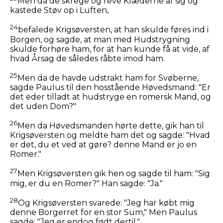
Men da de skrege og reve Klæderne af sig og
kastede Støv op i Luften,
24
befalede Krigsøversten, at han skulde føres ind i
Borgen, og sagde, at man med Hudstrygning
skulde forhøre ham, for at han kunde få at vide, af
hvad Årsag de således råbte imod ham.
25
Men da de havde udstrakt ham for Svøberne,
sagde Paulus til den hosstående Høvedsmand: "Er
det eder tilladt at hudstryge en romersk Mand, og
det uden Dom?"
26
Men da Høvedsmanden hørte dette, gik han til
Krigsøversten og meldte ham det og sagde: "Hvad
er det, du et ved at gøre? denne Mand er jo en
Romer."
27
Men Krigsøversten gik hen og sagde til ham: "Sig
mig, er du en Romer?" Han sagde: "Ja."
28
Og Krigsøversten svarede: "Jeg har købt mig
denne Borgerret for en stor Sum," Men Paulus
sagde: "Jeg er endog født dertil."