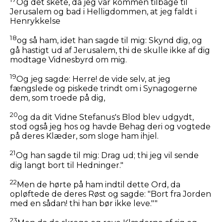
Og det skete, da jeg var kommen tilbage til
Jerusalem og bad i Helligdommen, at jeg faldt i
Henrykkelse
18
og så ham, idet han sagde til mig:
Skynd dig, og
gå hastigt ud af Jerusalem, thi de skulle ikke af dig
modtage Vidnesbyrd om mig.
19
Og jeg sagde: Herre! de vide selv, at jeg
fængslede og piskede trindt om i Synagogerne
dem, som troede på dig,
20
og da dit Vidne Stefanus's Blod blev udgydt,
stod også jeg hos og havde Behag deri og vogtede
på deres Klæder, som sloge ham ihjel.
21
Og han sagde til mig:
Drag ud; thi jeg vil sende
dig langt bort til Hedninger."
22
Men de hørte på ham indtil dette Ord, da
opløftede de deres Røst og sagde: "Bort fra Jorden
med en sådan! thi han bør ikke leve.""
23