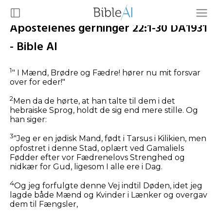
Apostelenes gerninger 22:1-30 DA1931
- Bible AI
1
" I Mænd, Brødre og Fædre! hører nu mit forsvar
over for eder!"
2
Men da de hørte, at han talte til dem i det
hebraiske Sprog, holdt de sig end mere stille. Og
han siger:
3
"Jeg er en jødisk Mand, født i Tarsus i Kilikien, men
opfostret i denne Stad, oplært ved Gamaliels
Fødder efter vor Fædrenelovs Strenghed og
nidkær for Gud, ligesom I alle ere i Dag.
4
Og jeg forfulgte denne Vej indtil Døden, idet jeg
lagde både Mænd og Kvinder i Lænker og overgav
dem til Fængsler,