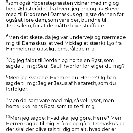
5
som også Ypperstepræsten vidner med mig og
hele Ældsterådet, fra hvem jeg endog fik Breve
med til Brødrene i Damaskus og rejste derhen for
også at føre dem, som vare der, bundne til
Jerusalem, for at de måtte blive straffede.
6
Men det skete, da jeg var undervejs og nærmede
mig til Damaskus, at ved Middag et stærkt Lys fra
Himmelen pludseligt omstrålede mig.
7
Og jeg faldt til Jorden og hørte en Røst, som
sagde til mig:
Saul! Saul! hvorfor forfølger du mig?
8
Men jeg svarede: Hvem er du, Herre? Og han
sagde til mig:
Jeg er Jesus af Nazareth, som du
forfølger.
9
Men de, som vare med mig, så vel Lyset, men
hørte ikke hans Røst, som talte til mig.
10
Men jeg sagde: Hvad skal jeg gøre, Herre? Men
Herren sagde til mig:
Stå op og gå til Damaskus; og
der skal der blive talt til dig om alt, hvad der er