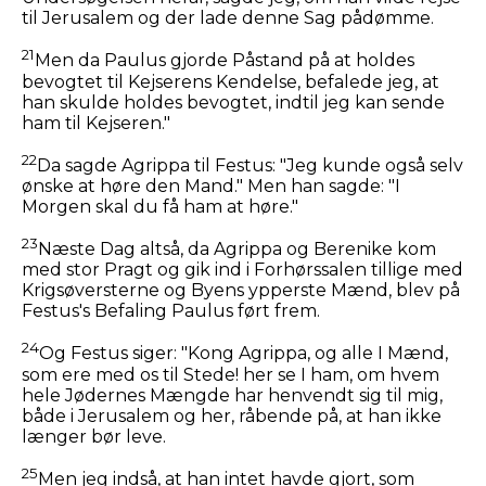
til Jerusalem og der lade denne Sag pådømme.
21
Men da Paulus gjorde Påstand på at holdes
bevogtet til Kejserens Kendelse, befalede jeg, at
han skulde holdes bevogtet, indtil jeg kan sende
ham til Kejseren."
22
Da sagde Agrippa til Festus: "Jeg kunde også selv
ønske at høre den Mand." Men han sagde: "I
Morgen skal du få ham at høre."
23
Næste Dag altså, da Agrippa og Berenike kom
med stor Pragt og gik ind i Forhørssalen tillige med
Krigsøversterne og Byens ypperste Mænd, blev på
Festus's Befaling Paulus ført frem.
24
Og Festus siger: "Kong Agrippa, og alle I Mænd,
som ere med os til Stede! her se I ham, om hvem
hele Jødernes Mængde har henvendt sig til mig,
både i Jerusalem og her, råbende på, at han ikke
længer bør leve.
25
Men jeg indså, at han intet havde gjort, som