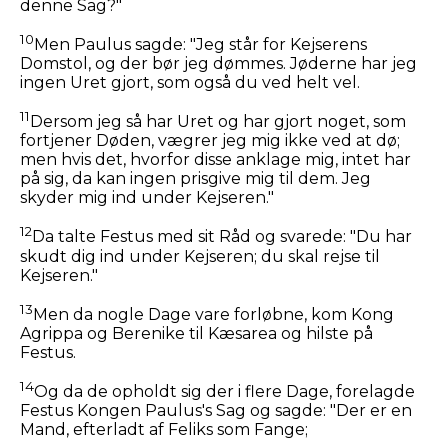
denne Sag?"
10
Men Paulus sagde: "Jeg står for Kejserens
Domstol, og der bør jeg dømmes. Jøderne har jeg
ingen Uret gjort, som også du ved helt vel.
11
Dersom jeg så har Uret og har gjort noget, som
fortjener Døden, vægrer jeg mig ikke ved at dø;
men hvis det, hvorfor disse anklage mig, intet har
på sig, da kan ingen prisgive mig til dem. Jeg
skyder mig ind under Kejseren."
12
Da talte Festus med sit Råd og svarede: "Du har
skudt dig ind under Kejseren; du skal rejse til
Kejseren."
13
Men da nogle Dage vare forløbne, kom Kong
Agrippa og Berenike til Kæsarea og hilste på
Festus.
14
Og da de opholdt sig der i flere Dage, forelagde
Festus Kongen Paulus's Sag og sagde: "Der er en
Mand, efterladt af Feliks som Fange;