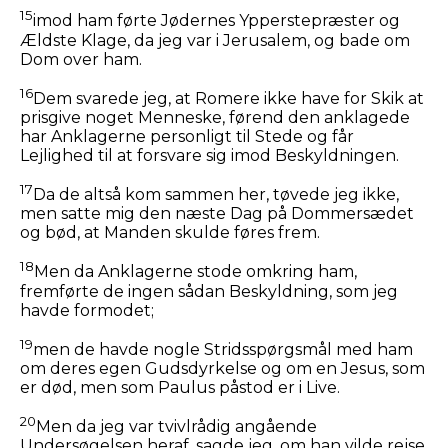
15
imod ham førte Jødernes Ypperstepræster og
Ældste Klage, da jeg var i Jerusalem, og bade om
Dom over ham.
16
Dem svarede jeg, at Romere ikke have for Skik at
prisgive noget Menneske, førend den anklagede
har Anklagerne personligt til Stede og får
Lejlighed til at forsvare sig imod Beskyldningen.
17
Da de altså kom sammen her, tøvede jeg ikke,
men satte mig den næste Dag på Dommersædet
og bød, at Manden skulde føres frem.
18
Men da Anklagerne stode omkring ham,
fremførte de ingen sådan Beskyldning, som jeg
havde formodet;
19
men de havde nogle Stridsspørgsmål med ham
om deres egen Gudsdyrkelse og om en Jesus, som
er død, men som Paulus påstod er i Live.
20
Men da jeg var tvivlrådig angående
Undersøgelsen heraf, sagde jeg, om han vilde rejse