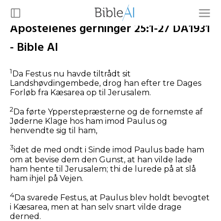
Apostelenes gerninger 25:1-27 DA1931
- Bible AI
1
Da Festus nu havde tiltrådt sit
Landshøvdingembede, drog han efter tre Dages
Forløb fra Kæsarea op til Jerusalem.
2
Da førte Ypperstepræsterne og de fornemste af
Jøderne Klage hos ham imod Paulus og
henvendte sig til ham,
3
idet de med ondt i Sinde imod Paulus bade ham
om at bevise dem den Gunst, at han vilde lade
ham hente til Jerusalem; thi de lurede på at slå
ham ihjel på Vejen.
4
Da svarede Festus, at Paulus blev holdt bevogtet
i Kæsarea, men at han selv snart vilde drage
derned.