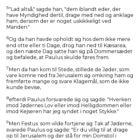
5
"Lad altså," sagde han, "dem iblandt eder, der
have Myndighed dertil, drage med ned og anklage
ham, dersom der er noget uskikkeligt ved
Manden."
6
Og da han havde opholdt sig hos dem ikke mere
end otte eller ti Dage, drog han ned til Kæsarea,
og den næste Dag satte han sig på Dommersædet
og befalede, at Paulus skulde føres frem.
7
Men da han kom til Stede, stillede de Jøder, som
vare komne ned fra Jerusalem sig omkring ham og
fremførte mange og svare Klagemål, som de ikke
kunde bevise,
8
efterdi Paulus forsvarede sig og sagde: "Hverken
imod Jødernes Lov eller imod Helligdommen eller
imod Kejseren har jeg syndet i noget Stykke."
9
Men Festus. som vilde fortjene sig Tak af Jøderne,
svarede Paulus og sagde: "Er du villig til at drage
op til Jerusalem og der stå for min Domstol i