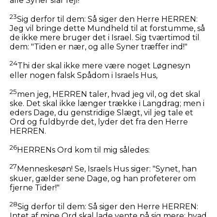
alle Syner slår fejl!"
23
Sig derfor til dem: Så siger den Herre HERREN:
Jeg vil bringe dette Mundheld til at forstumme, så
de ikke mere bruger det i Israel. Sig tværtimod til
dem: "Tiden er nær, og alle Syner træffer ind!"
24
Thi der skal ikke mere være noget Løgnesyn
eller nogen falsk Spådom i Israels Hus,
25
men jeg, HERREN taler, hvad jeg vil, og det skal
ske. Det skal ikke længer trække i Langdrag; men i
eders Dage, du genstridige Slægt, vil jeg tale et
Ord og fuldbyrde det, lyder det fra den Herre
HERREN.
26
HERRENs Ord kom til mig således:
27
Menneskesøn! Se, Israels Hus siger: "Synet, han
skuer, gælder sene Dage, og han profeterer om
fjerne Tider!"
28
Sig derfor til dem: Så siger den Herre HERREN:
Intet af mine Ord skal lade vente på sig mere; hvad