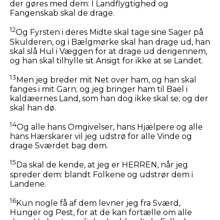
der gøres med dem: I Landflygtighed og
Fangenskab skal de drage.
12
Og Fyrsten i deres Midte skal tage sine Sager på
Skulderen, og i Bælgmørke skal han drage ud, han
skal slå Hul i Væggen for at drage ud derigennem,
og han skal tilhylle sit Ansigt for ikke at se Landet.
13
Men jeg breder mit Net over ham, og han skal
fanges i mit Garn; og jeg bringer ham til Bael i
kaldæernes Land, som han dog ikke skal se; og der
skal han dø.
14
Og alle hans Omgivelser, hans Hjælpere og alle
hans Hærskarer vil jeg udstrø for alle Vinde og
drage Sværdet bag dem.
15
Da skal de kende, at jeg er HERREN, når jeg
spreder dem: blandt Folkene og udstrør dem i
Landene.
16
Kun nogle få af dem levner jeg fra Sværd,
Hunger og Pest, for at de kan fortælle om alle