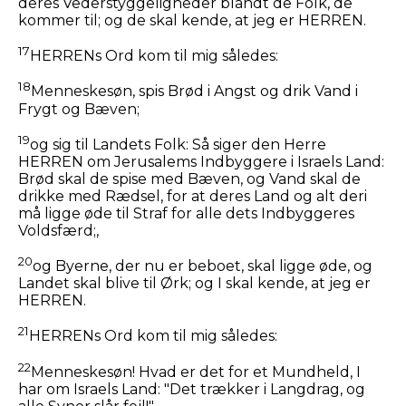
deres Vederstyggeligheder blandt de Folk, de
kommer til; og de skal kende, at jeg er HERREN.
17
HERRENs Ord kom til mig således:
18
Menneskesøn, spis Brød i Angst og drik Vand i
Frygt og Bæven;
19
og sig til Landets Folk: Så siger den Herre
HERREN om Jerusalems Indbyggere i Israels Land:
Brød skal de spise med Bæven, og Vand skal de
drikke med Rædsel, for at deres Land og alt deri
må ligge øde til Straf for alle dets Indbyggeres
Voldsfærd;,
20
og Byerne, der nu er beboet, skal ligge øde, og
Landet skal blive til Ørk; og I skal kende, at jeg er
HERREN.
21
HERRENs Ord kom til mig således:
22
Menneskesøn! Hvad er det for et Mundheld, I
har om Israels Land: "Det trækker i Langdrag, og