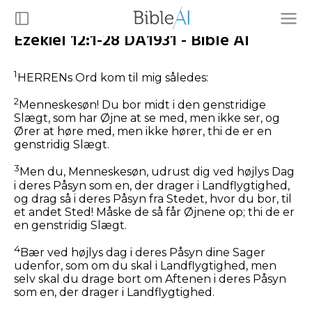
Ezekiel 12:1-28 DA1931 - Bible AI
1
HERRENs Ord kom til mig således:
2
Menneskesøn! Du bor midt i den genstridige
Slægt, som har Øjne at se med, men ikke ser, og
Ører at høre med, men ikke hører, thi de er en
genstridig Slægt.
3
Men du, Menneskesøn, udrust dig ved højlys Dag
i deres Påsyn som en, der drager i Landflygtighed,
og drag så i deres Påsyn fra Stedet, hvor du bor, til
et andet Sted! Måske de så får Øjnene op; thi de er
en genstridig Slægt.
4
Bær ved højlys dag i deres Påsyn dine Sager
udenfor, som om du skal i Landflygtighed, men
selv skal du drage bort om Aftenen i deres Påsyn
som en, der drager i Landflygtighed.