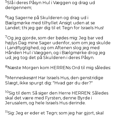
5
Slå i deres Påsyn Hul i Væggen og drag ud
derigennem;
6
tag Sagerne på Skulderen og drag ud i
Bælgmørke med tilhyllet Ansigt uden at se
Landet; thi jeg gør dig til et Tegn for Israels Hus!
7
Og jeg gjorde, som der bødes mig: Jeg bar ved
højlys Dag mine Sager udenfor, som om jeg skulde
i Landflygtighed, og om Aftenen slog jeg med
Hånden Hul i Væggen, og i Bælgmørke drog jeg
ud; jeg tog det på Skulderen i deres Påsyn.
8
Næste Morgen kom HERRENs Ord til mig således:
9
Menneskesøn! Har Israels Hus, den genstridige
Slægt, ikke spurgt dig: "Hvad gør du der?"
10
Sig til dem: Så siger den Herre HERREN: Således
skal det være med Fyrsten, denne Byrde i
Jerusalem, og hele Israels Hus derinde.
11
Sig: Jeg er eder et Tegn; som jeg har gjort, skal