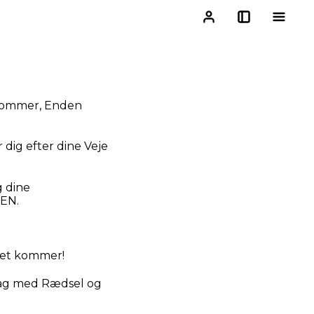
 kommer, Enden
dig efter dine Veje
g dine
REN.
det kommer!
 Dag med Rædsel og