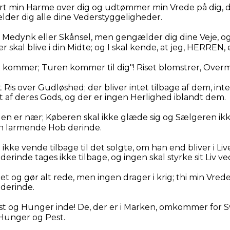
rt min Harme over dig og udtømmer min Vrede på dig, 
lder dig alle dine Vederstyggeligheder.
n Medynk eller Skånsel, men gengælder dig dine Veje, o
skal blive i din Midte; og I skal kende, at jeg, HERREN, e
t kommer; Turen kommer til dig"! Riset blomstrer, Over
 et Ris over Gudløshed; der bliver intet tilbage af dem, int
 af deres Gods, og der er ingen Herlighed iblandt dem.
gen er nær; Køberen skal ikke glæde sig og Sælgeren ikk
n larmende Hob derinde.
ikke vende tilbage til det solgte, om han end bliver i Liv
rinde tages ikke tilbage, og ingen skal styrke sit Liv ve
et og gør alt rede, men ingen drager i krig; thi min Vre
derinde.
t og Hunger inde! De, der er i Marken, omkommer for S
 Hunger og Pest.