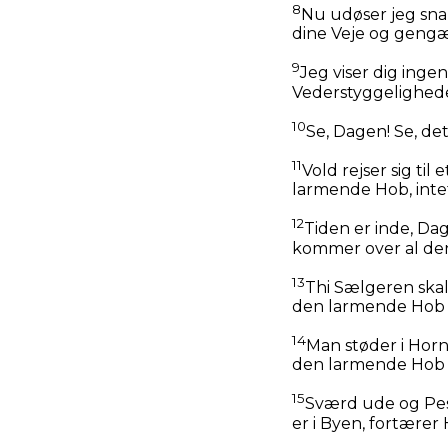
8
Nu udøser jeg sna
dine Veje og gengæ
9
Jeg viser dig inge
Vederstyggeligheder 
10
Se, Dagen! Se, de
11
Vold rejser sig til
larmende Hob, intet
12
Tiden er inde, Da
kommer over al de
13
Thi Sælgeren skal 
den larmende Hob de
14
Man støder i Horn
den larmende Hob 
15
Sværd ude og Pes
er i Byen, fortærer