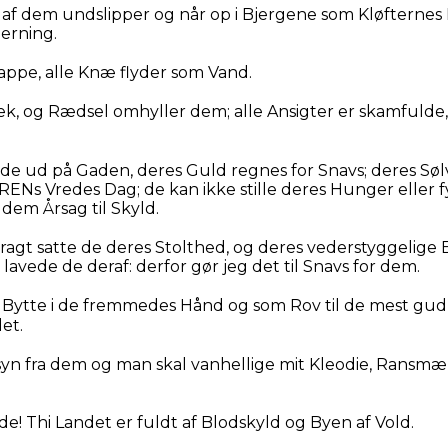
af dem undslipper og når op i Bjergene som Kløfternes D
gerning.
appe, alle Knæ flyder som Vand.
æk, og Rædsel omhyller dem; alle Ansigter er skamfulde
 de ud på Gaden, deres Guld regnes for Snavs; deres Søl
Ns Vredes Dag; de kan ikke stille deres Hunger eller 
 dem Årsag til Skyld.
Pragt satte de deres Stolthed, og deres vederstyggelige B
vede de deraf: derfor gør jeg det til Snavs for dem.
 Bytte i de fremmedes Hånd og som Rov til de mest gud
et.
syn fra dem og man skal vanhellige mit Kleodie, Ransmæ
! Thi Landet er fuldt af Blodskyld og Byen af Vold.