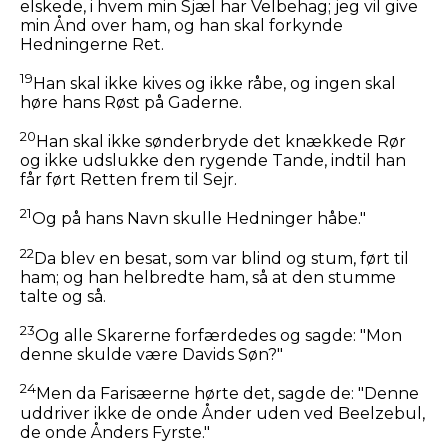
elskede, i hvem min Sjæl har Velbehag; jeg vil give
min Ånd over ham, og han skal forkynde
Hedningerne Ret.
19
Han skal ikke kives og ikke råbe, og ingen skal
høre hans Røst på Gaderne.
20
Han skal ikke sønderbryde det knækkede Rør
og ikke udslukke den rygende Tande, indtil han
får ført Retten frem til Sejr.
21
Og på hans Navn skulle Hedninger håbe."
22
Da blev en besat, som var blind og stum, ført til
ham; og han helbredte ham, så at den stumme
talte og så.
23
Og alle Skarerne forfærdedes og sagde: "Mon
denne skulde være Davids Søn?"
24
Men da Farisæerne hørte det, sagde de: "Denne
uddriver ikke de onde Ånder uden ved Beelzebul,
de onde Ånders Fyrste."