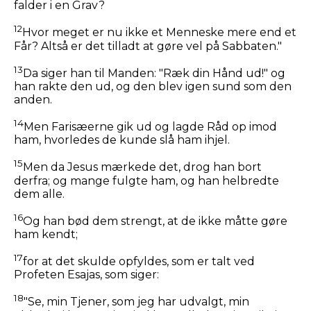
falder i en Grav?
12
Hvor meget er nu ikke et Menneske mere end et
Får? Altså er det tilladt at gøre vel på Sabbaten."
13
Da siger han til Manden:
"Ræk din Hånd ud!"
og
han rakte den ud, og den blev igen sund som den
anden.
14
Men Farisæerne gik ud og lagde Råd op imod
ham, hvorledes de kunde slå ham ihjel.
15
Men da Jesus mærkede det, drog han bort
derfra; og mange fulgte ham, og han helbredte
dem alle.
16
Og han bød dem strengt, at de ikke måtte gøre
ham kendt;
17
for at det skulde opfyldes, som er talt ved
Profeten Esajas, som siger:
18
"Se, min Tjener, som jeg har udvalgt, min