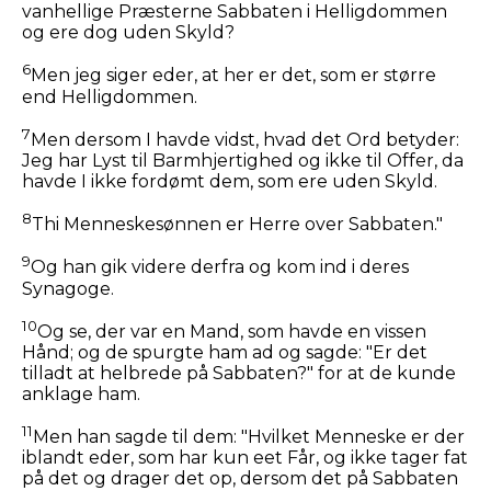
vanhellige Præsterne Sabbaten i Helligdommen
og ere dog uden Skyld?
6
Men jeg siger eder, at her er det, som er større
end Helligdommen.
7
Men dersom I havde vidst, hvad det Ord betyder:
Jeg har Lyst til Barmhjertighed og ikke til Offer, da
havde I ikke fordømt dem, som ere uden Skyld.
8
Thi Menneskesønnen er Herre over Sabbaten."
9
Og han gik videre derfra og kom ind i deres
Synagoge.
10
Og se, der var en Mand, som havde en vissen
Hånd; og de spurgte ham ad og sagde: "Er det
tilladt at helbrede på Sabbaten?" for at de kunde
anklage ham.
11
Men han sagde til dem:
"Hvilket Menneske er der
iblandt eder, som har kun eet Får, og ikke tager fat
på det og drager det op, dersom det på Sabbaten