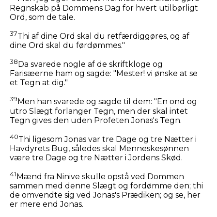
Regnskab på Dommens Dag for hvert utilbørligt
Ord, som de tale.
37
Thi af dine Ord skal du retfærdiggøres, og af
dine Ord skal du førdømmes."
38
Da svarede nogle af de skriftkloge og
Farisæerne ham og sagde: "Mester! vi ønske at se
et Tegn at dig."
39
Men han svarede og sagde til dem:
"En ond og
utro Slægt forlanger Tegn, men der skal intet
Tegn gives den uden Profeten Jonas's Tegn.
40
Thi ligesom Jonas var tre Dage og tre Nætter i
Havdyrets Bug, således skal Menneskesønnen
være tre Dage og tre Nætter i Jordens Skød.
41
Mænd fra Ninive skulle opstå ved Dommen
sammen med denne Slægt og fordømme den; thi
de omvendte sig ved Jonas's Prædiken; og se, her
er mere end Jonas.