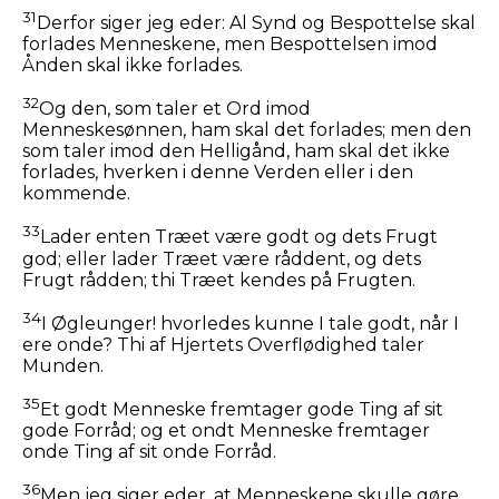
31
Derfor siger jeg eder: Al Synd og Bespottelse skal
forlades Menneskene, men Bespottelsen imod
Ånden skal ikke forlades.
32
Og den, som taler et Ord imod
Menneskesønnen, ham skal det forlades; men den
som taler imod den Helligånd, ham skal det ikke
forlades, hverken i denne Verden eller i den
kommende.
33
Lader enten Træet være godt og dets Frugt
god; eller lader Træet være råddent, og dets
Frugt rådden; thi Træet kendes på Frugten.
34
I Øgleunger! hvorledes kunne I tale godt, når I
ere onde? Thi af Hjertets Overflødighed taler
Munden.
35
Et godt Menneske fremtager gode Ting af sit
gode Forråd; og et ondt Menneske fremtager
onde Ting af sit onde Forråd.
36
Men jeg siger eder, at Menneskene skulle gøre