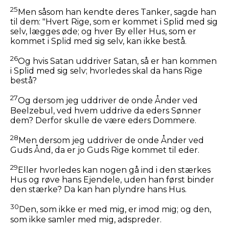
25
Men såsom han kendte deres Tanker, sagde han
til dem:
"Hvert Rige, som er kommet i Splid med sig
selv, lægges øde; og hver By eller Hus, som er
kommet i Splid med sig selv, kan ikke bestå.
26
Og hvis Satan uddriver Satan, så er han kommen
i Splid med sig selv; hvorledes skal da hans Rige
bestå?
27
Og dersom jeg uddriver de onde Ånder ved
Beelzebul, ved hvem uddrive da eders Sønner
dem? Derfor skulle de være eders Dommere.
28
Men dersom jeg uddriver de onde Ånder ved
Guds Ånd, da er jo Guds Rige kommet til eder.
29
Eller hvorledes kan nogen gå ind i den stærkes
Hus og røve hans Ejendele, uden han først binder
den stærke? Da kan han plyndre hans Hus.
30
Den, som ikke er med mig, er imod mig; og den,
som ikke samler med mig, adspreder.