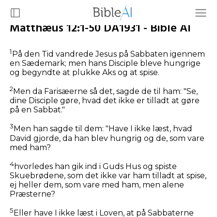
Matthæus 12:1-50 DA1931 - Bible AI
1
På den Tid vandrede Jesus på Sabbaten igennem
en Sædemark; men hans Disciple bleve hungrige
og begyndte at plukke Aks og at spise.
2
Men da Farisæerne så det, sagde de til ham: "Se,
dine Disciple gøre, hvad det ikke er tilladt at gøre
på en Sabbat."
3
Men han sagde til dem:
"Have I ikke læst, hvad
David gjorde, da han blev hungrig og de, som vare
med ham?
4
hvorledes han gik ind i Guds Hus og spiste
Skuebrødene, som det ikke var ham tilladt at spise,
ej heller dem, som vare med ham, men alene
Præsterne?
5
Eller have I ikke læst i Loven, at på Sabbaterne