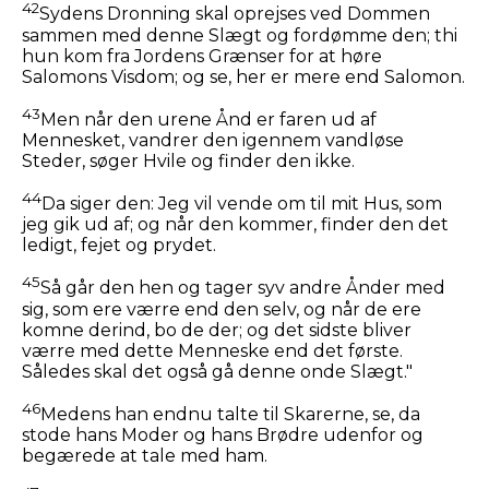
42
Sydens Dronning skal oprejses ved Dommen
sammen med denne Slægt og fordømme den; thi
hun kom fra Jordens Grænser for at høre
Salomons Visdom; og se, her er mere end Salomon.
43
Men når den urene Ånd er faren ud af
Mennesket, vandrer den igennem vandløse
Steder, søger Hvile og finder den ikke.
44
Da siger den: Jeg vil vende om til mit Hus, som
jeg gik ud af; og når den kommer, finder den det
ledigt, fejet og prydet.
45
Så går den hen og tager syv andre Ånder med
sig, som ere værre end den selv, og når de ere
komne derind, bo de der; og det sidste bliver
værre med dette Menneske end det første.
Således skal det også gå denne onde Slægt."
46
Medens han endnu talte til Skarerne, se, da
stode hans Moder og hans Brødre udenfor og
begærede at tale med ham.