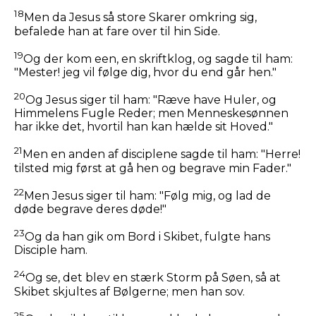
18
Men da Jesus så store Skarer omkring sig,
befalede han at fare over til hin Side.
19
Og der kom een, en skriftklog, og sagde til ham:
"Mester! jeg vil følge dig, hvor du end går hen."
20
Og Jesus siger til ham:
"Ræve have Huler, og
Himmelens Fugle Reder; men Menneskesønnen
har ikke det, hvortil han kan hælde sit Hoved."
21
Men en anden af disciplene sagde til ham: "Herre!
tilsted mig først at gå hen og begrave min Fader."
22
Men Jesus siger til ham:
"Følg mig, og lad de
døde begrave deres døde!"
23
Og da han gik om Bord i Skibet, fulgte hans
Disciple ham.
24
Og se, det blev en stærk Storm på Søen, så at
Skibet skjultes af Bølgerne; men han sov.
25