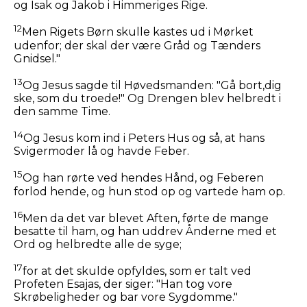
og Isak og Jakob i Himmeriges Rige.
12
Men Rigets Børn skulle kastes ud i Mørket
udenfor; der skal der være Gråd og Tænders
Gnidsel."
13
Og Jesus sagde til Høvedsmanden:
"Gå bort,dig
ske, som du troede!"
Og Drengen blev helbredt i
den samme Time.
14
Og Jesus kom ind i Peters Hus og så, at hans
Svigermoder lå og havde Feber.
15
Og han rørte ved hendes Hånd, og Feberen
forlod hende, og hun stod op og vartede ham op.
16
Men da det var blevet Aften, førte de mange
besatte til ham, og han uddrev Ånderne med et
Ord og helbredte alle de syge;
17
for at det skulde opfyldes, som er talt ved
Profeten Esajas, der siger: "Han tog vore
Skrøbeligheder og bar vore Sygdomme."