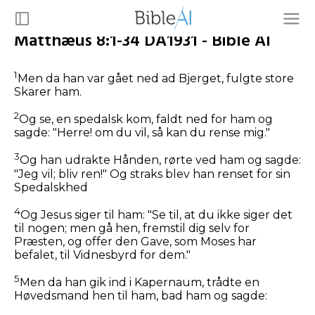
Matthæus 8:1-34 DA1931 - Bible AI
1
Men da han var gået ned ad Bjerget, fulgte store
Skarer ham.
2
Og se, en spedalsk kom, faldt ned for ham og
sagde: "Herre! om du vil, så kan du rense mig."
3
Og han udrakte Hånden, rørte ved ham og sagde:
"Jeg vil; bliv ren!"
Og straks blev han renset for sin
Spedalskhed
4
Og Jesus siger til ham:
"Se til, at du ikke siger det
til nogen; men gå hen, fremstil dig selv for
Præsten, og offer den Gave, som Moses har
befalet, til Vidnesbyrd for dem."
5
Men da han gik ind i Kapernaum, trådte en
Høvedsmand hen til ham, bad ham og sagde: