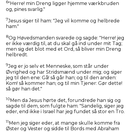
6
"Herre! min Dreng ligger hjemme værkbruden
og, pines svarlig."
7
Jesus siger til ham:
"Jeg vil komme og helbrede
ham."
8
Og Høvedsmanden svarede og sagde: "Herre! jeg
er ikke værdig til, at du skal gå ind under mit Tag;
men sig det blot med et Ord, så bliver min Dreng
helbredt.
9
Jeg er jo selv et Menneske, som står under
Øvrighed og har Stridsmænd under mig; og siger
jeg til den ene: Gå! så går han; og til den anden:
Kom! så kommer han; og til min Tjener: Gør dette!
så gør han det."
10
Men da Jesus hørte det, forundrede han sig og
sagde til dem, som fulgte ham:
"Sandelig, siger jeg
eder, end ikke i Israel har jeg fundet så stor en Tro.
11
Men jeg siger eder, at mange skulle komme fra
Øster og Vester og sidde til Bords med Abraham