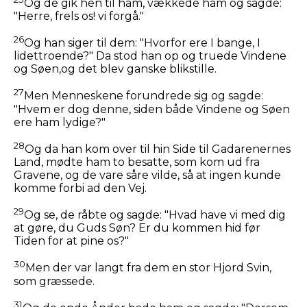
Og de gik hen til ham, vækkede ham og sagde:
"Herre, frels os! vi forgå."
26
Og han siger til dem:
"Hvorfor ere I bange, I
lidettroende?"
Da stod han op og truede Vindene
og Søen,og det blev ganske blikstille.
27
Men Menneskene forundrede sig og sagde:
"Hvem er dog denne, siden både Vindene og Søen
ere ham lydige?"
28
Og da han kom over til hin Side til Gadarenernes
Land, mødte ham to besatte, som kom ud fra
Gravene, og de vare såre vilde, så at ingen kunde
komme forbi ad den Vej.
29
Og se, de råbte og sagde: "Hvad have vi med dig
at gøre, du Guds Søn? Er du kommen hid før
Tiden for at pine os?"
30
Men der var langt fra dem en stor Hjord Svin,
som græssede.
31