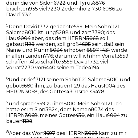
denn die von Sidon
6722
und Tyrus
6876
brachten
935
viel
7230
Zedernholz
730
6086
zu
David
1732
.
5
Denn David
1732
gedachte
559
: Mein Sohn
1121
Salomo
8010
ist jung
5288
und zart
7390
; das
Haus
1004
aber, das dem HERRN
3068
soll
gebaut
1129
werden, soll groß
4605
sein, daß sein
Name und Ruhm
8034
erhoben
8597
1431
werde
in allen Landen
776
; darum will ich ihm Vorrat
3559
schaffen. Also schaffte
3559
David
1732
viel
Vorrat
7230
vor
6440
seinem Tode
4194
.
6
Und er rief
7121
seinem Sohn
1121
Salomo
8010
und
gebot
6680
ihm, zu bauen
1129
das Haus
1004
des
HERRN
3068
, des Gottes
430
Israels
3478
,
7
und sprach
559
zu ihm
8010
: Mein Sohn
1121
, ich
hatte es im Sinn
3824
, dem Namen
8034
des
HERRN
3068
, meines Gottes
430
, ein Haus
1004
zu
bauen
1129
.
8
Aber das Wort
1697
des HERRN
3068
kam zu mir