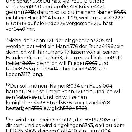
und sprach
559
: Du hast viel
7230
Blut
1818
vergossen
8210
und große
1419
Kriege
4421
geführt
6213
; darum sollst du meinem Namen
8034
nicht ein Haus
1004
bauen
1129
, weil du so viel
7227
Blut
1818
auf die Erde
776
vergossen
8210
hast
vor
6440
mir.
9
Siehe, der Sohn
1121
, der dir geboren
3205
soll
werden, der wird ein Mann
376
der Ruhe
4496
sein;
denn ich will ihn ruhen
5117
lassen von all seinen
Feinden
341
umher
5439
; denn er soll Salomo
8010
heißen
8034
; denn ich will Frieden
7965
und
Ruhe
8253
geben
5414
über Israel
3478
sein
Leben
3117
lang.
10
Der soll meinem Namen
8034
ein Haus
1004
bauen
1129
. Er soll mein Sohn
1121
sein, und ich will
sein Vater
1
sein. Und ich will seinen
königlichen
4438
Stuhl
3678
über Israel
3478
bestätigen
3559
ewiglich
5704
5769
.
11
So wird nun, mein Sohn
1121
, der HERR
3068
mit
dir sein, und es wird dir gelingen
6743
, daß du dem
HERRN
3068
, deinem Gott
430
, ein Haus
1004