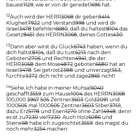
bauest
1129
, wie er von dir geredet
1696
hat.
12
Auch wird der HERR
3068
dir geben
5414
Klugheit
7922
und Verstand
998
und wird dir
Israel
3478
befehlen
6680
, daß du haltest
8104
das
Gesetz
8451
des HERRN
3068
, deines Gottes
430
.
13
Dann aber wirst du Glück
6743
haben, wenn du
dich hältst
8104
, daß du tust
6213
nach den
Geboten
2706
und Rechten
4941
, die der
HERR
3068
dem Mose
4872
geboten
6680
hat an
Israel
3478
. Sei getrost
2388
und unverzagt
553
,
fürchte
3372
dich nicht und zage
2865
nicht!
14
Siehe, ich habe in meiner Mühsal
6040
geschafft
3559
zum Hause
1004
des HERRN
3068
100,000
3967
505
Zentner
3603
Gold
2091
und
1000
505
mal 1000
505
Zentner
3603
Silber
3701
,
dazu Erz
5178
und Eisen
1270
ohne Zahl
4948
; denn
es ist zu
7230
viel
7230
. Auch Holz
6086
und
Steine
68
habe ich zugerichtet
3559
; des magst du
noch mehr
3254
machen.