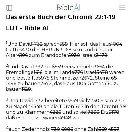
Das erste Buch der Chronik 22:1-19
LUT - Bible AI
1
Und David
1732
sprach
559
: Hier soll das Haus
1004
Gottes
430
des HERRN
3068
sein und dies der
Altar
4196
zum Brandopfer
5930
Israels
3478
.
2
Und David
1732
hieß
559
versammeln
3664
die
Fremdlinge
1616
, die im Lande
776
Israel
3478
waren,
und bestellte
5975
Steinmetzen
2672
, Steine
68
1496
zu hauen
2672
, das Haus
1004
Gottes
430
zu
bauen
1129
.
3
Und David
1732
bereitete
3559
viel
7230
Eisen
1270
zu Nägeln
4548
an die Türen
1817
in den Toren
8179
und zu Klammern
4226
und so viel
7230
Erz
5178
,
daß es nicht zu wägen
4948
war,
4
auch Zedernholz
730
6086
ohne Zahl
369
4557
;