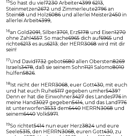
15
So hast du viel
7230
Arbeiter
4399
6213
,
Steinmetzen
2672
und Zimmerleute
2796
an
Stein
68
und Holz
6086
und allerlei Meister
2450
in
allerlei Arbeit
4399
,
16
an Gold
2091
, Silber
3701
, Erz
5178
und Eisen
1270
ohne Zahl
4557
. So mache
6965
dich auf
6965
und
richte
6213
es aus
6213
; der HERR
3068
wird mit dir
sein!
17
Und David
1732
gebot
6680
allen Obersten
8269
Israels
3478
, daß sie seinem Sohn
1121
Salomo
8010
hülfen
5826
.
18
Ist nicht der HERR
3068
, euer Gott
430
, mit euch
und hat euch Ruhe
5117
gegeben umher
5439
?
Denn er hat die Einwohner
3427
des Landes
776
in
meine Hand
3027
gegeben
5414
, und das Land
776
ist unterworfen
3533
dem
6440
HERRN
3068
und
seinem
6440
Volk
5971
.
19
So richtet
5414
nun euer Herz
3824
und eure
Seele
5315
, den HERRN
3068
, euren Gott
430
, zu