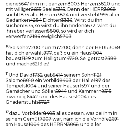
diene
5647
ihm mit ganzem
8003
Herzen
3820
und
mit williger
2655
Seele
5315
. Denn der HERR
3068
sucht
1875
alle Herzen
3824
und versteht
995
aller
Gedanken
4284
Dichten
3336
. Wirst du ihn
suchen
1875
, so wirst du ihn finden
4672
; wirst du
ihn aber verlassen
5800
, so wird er dich
verwerfen
2186
ewiglich
5703
.
10
So siehe
7200
nun zu
7200
; denn der HERR
3068
hat dich erwählt
977
, daß du ein Haus
1004
bauest
1129
zum Heiligtum
4720
. Sei getrost
2388
und mache
6213
es!
11
Und David
1732
gab
5414
seinem Sohn
1121
Salomo
8010
ein Vorbild
8403
der Halle
197
des
Tempels
1004
und seiner Häuser
1597
und der
Gemächer und Söller
5944
und Kammern
2315
inwendig
6442
und des Hauses
1004
des
Gnadenstuhls
3727
,
12
dazu Vorbilder
8403
alles dessen, was bei ihm in
seinem Gemüt
7307
war, nämlich die Vorhöfe
2691
am Hause
1004
des HERRN
3068
und aller