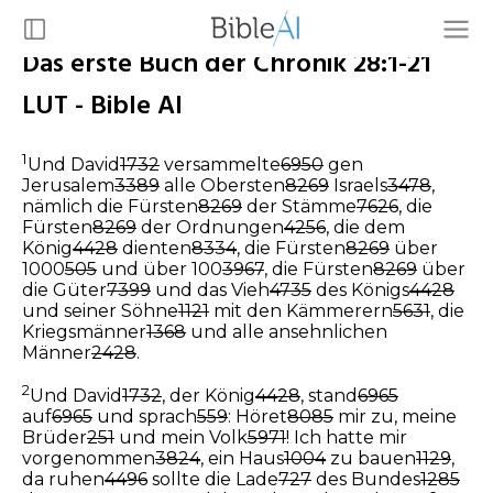
Das erste Buch der Chronik 28:1-21
LUT - Bible AI
1
Und David
1732
versammelte
6950
gen
Jerusalem
3389
alle Obersten
8269
Israels
3478
,
nämlich die Fürsten
8269
der Stämme
7626
, die
Fürsten
8269
der Ordnungen
4256
, die dem
König
4428
dienten
8334
, die Fürsten
8269
über
1000
505
und über 100
3967
, die Fürsten
8269
über
die Güter
7399
und das Vieh
4735
des Königs
4428
und seiner Söhne
1121
mit den Kämmerern
5631
, die
Kriegsmänner
1368
und alle ansehnlichen
Männer
2428
.
2
Und David
1732
, der König
4428
, stand
6965
auf
6965
und sprach
559
: Höret
8085
mir zu, meine
Brüder
251
und mein Volk
5971
! Ich hatte mir
vorgenommen
3824
, ein Haus
1004
zu bauen
1129
,
da ruhen
4496
sollte die Lade
727
des Bundes
1285