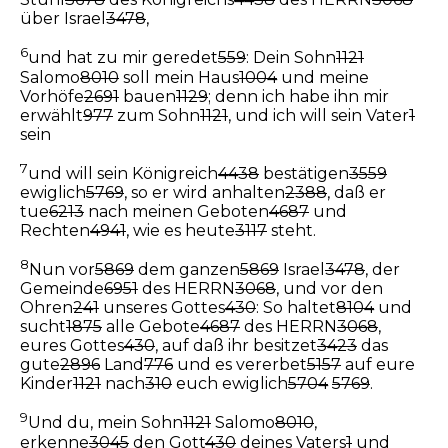
über Israel
3478
,
6
und hat zu mir geredet
559
: Dein Sohn
1121
Salomo
8010
soll mein Haus
1004
und meine
Vorhöfe
2691
bauen
1129
; denn ich habe ihn mir
erwählt
977
zum Sohn
1121
, und ich will sein Vater
1
sein
7
und will sein Königreich
4438
bestätigen
3559
ewiglich
5769
, so er wird anhalten
2388
, daß er
tue
6213
nach meinen Geboten
4687
und
Rechten
4941
, wie es heute
3117
steht.
8
Nun vor
5869
dem ganzen
5869
Israel
3478
, der
Gemeinde
6951
des HERRN
3068
, und vor den
Ohren
241
unseres Gottes
430
: So haltet
8104
und
sucht
1875
alle Gebote
4687
des HERRN
3068
,
eures Gottes
430
, auf daß ihr besitzet
3423
das
gute
2896
Land
776
und es vererbet
5157
auf eure
Kinder
1121
nach
310
euch ewiglich
5704
5769
.
9
Und du, mein Sohn
1121
Salomo
8010
,
erkenne
3045
den Gott
430
deines Vaters
1
und