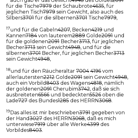
auch gab er das Gewicht
4948
des Goldes
2091
für die Tische
7979
der Schaubrote
4635
, für
jeglichen Tisch
7979
sein Gewicht, also auch des
Silbers
3701
für die silbernen
3701
Tische
7979
,
17
und für die Gabeln
4207
, Becken
4219
und
Kannen
7184
von lauterem
2889
Golde
2091
und
für die goldenen
2091
Becher
3713
, für jeglichen
Becher
3713
sein Gewicht
4948
, und für die
silbernen
3701
Becher, für jeglichen Becher
3713
sein Gewicht
4948
,
18
und für den Räucheraltar
7004
4196
vom
allerlautersten
2212
Golde
2091
sein Gewicht
4948
,
auch ein Vorbild
8403
des Wagens
4818
, nämlich
der goldenen
2091
Cherubim
3742
, daß sie sich
ausbreiteten
6566
und bedeckten
5526
oben die
Lade
727
des Bundes
1285
des HERRN
3068
.
19
Das alles ist mir beschrieben
3791
gegeben von
der Hand
3027
des HERRN
3068
, daß es mich
unterwiese
7919
über alle Werke
4399
des
Vorbildes
8403
.