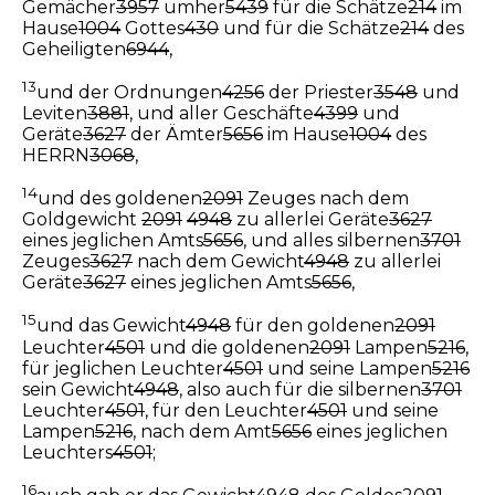
Gemächer
3957
umher
5439
für die Schätze
214
im
Hause
1004
Gottes
430
und für die Schätze
214
des
Geheiligten
6944
,
13
und der Ordnungen
4256
der Priester
3548
und
Leviten
3881
, und aller Geschäfte
4399
und
Geräte
3627
der Ämter
5656
im Hause
1004
des
HERRN
3068
,
14
und des goldenen
2091
Zeuges nach dem
Goldgewicht
2091
4948
zu allerlei Geräte
3627
eines jeglichen Amts
5656
, und alles silbernen
3701
Zeuges
3627
nach dem Gewicht
4948
zu allerlei
Geräte
3627
eines jeglichen Amts
5656
,
15
und das Gewicht
4948
für den goldenen
2091
Leuchter
4501
und die goldenen
2091
Lampen
5216
,
für jeglichen Leuchter
4501
und seine Lampen
5216
sein Gewicht
4948
, also auch für die silbernen
3701
Leuchter
4501
, für den Leuchter
4501
und seine
Lampen
5216
, nach dem Amt
5656
eines jeglichen
Leuchters
4501
;
16