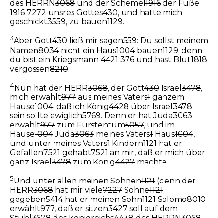
des HERRN
3068
und der Schemel
1916
der Füße
1916
7272
unsres Gottes
430
, und hatte mich
geschickt
3559
, zu bauen
1129
.
3
Aber Gott
430
ließ mir sagen
559
: Du sollst meinem
Namen
8034
nicht ein Haus
1004
bauen
1129
; denn
du bist ein Kriegsmann
4421
376
und hast Blut
1818
vergossen
8210
.
4
Nun hat der HERR
3068
, der Gott
430
Israel
3478
,
mich erwählt
977
aus meines Vaters
1
ganzem
Hause
1004
, daß ich König
4428
über Israel
3478
sein sollte ewiglich
5769
. Denn er hat Juda
3063
erwählt
977
zum Fürstentum
5057
, und im
Hause
1004
Juda
3063
meines Vaters
1
Haus
1004
,
und unter meines Vaters
1
Kindern
1121
hat er
Gefallen
7521
gehabt
7521
an mir, daß er mich über
ganz Israel
3478
zum König
4427
machte.
5
Und unter allen meinen Söhnen
1121
(denn der
HERR
3068
hat mir viele
7227
Söhne
1121
gegeben
5414
hat er meinen Sohn
1121
Salomo
8010
erwählt
977
, daß er sitzen
3427
soll auf dem
Stuhl
3678
des Königreichs
4438
des HERRN
3068