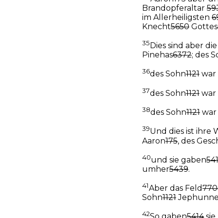
Brandopferaltar
59
im Allerheiligsten
6
Knecht
5650
Gottes
35
Dies sind aber di
Pinehas
6372
; des 
36
des Sohn
1121
war 
37
des Sohn
1121
war 
38
des Sohn
1121
war
39
Und dies ist ihr
Aaron
175
, des Gesc
40
und sie gaben
54
umher
5439
.
41
Aber das Feld
770
Sohn
1121
Jephunne
42
So gaben
5414
sie