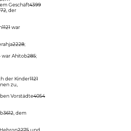
lem Geschäft
4399
872
, der
n
1121
war
rahja
2228
;
1
war Ahitob
285
;
ch der Kinder
1121
hnen zu,
ben Vorstädte
4054
eb
3612
, dem
Hebron
2275
und