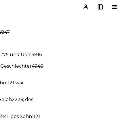
4847
.
2275
und Usiel
5816
.
e Geschlechter
4940
ohn
1121
war
Serah
2226
; des
7141
; des Sohn
1121