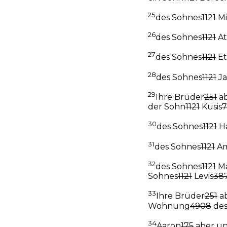
25
des Sohnes
1121
Mi
26
des Sohnes
1121
At
27
des Sohnes
1121
Et
28
des Sohnes
1121
Ja
29
Ihre Brüder
251
ab
der Sohn
1121
Kusis
30
des Sohnes
1121
Ha
31
des Sohnes
1121
Am
32
des Sohnes
1121
Ma
Sohnes
1121
Levis
38
33
Ihre Brüder
251
ab
Wohnung
4908
des
34
Aaron
175
aber un