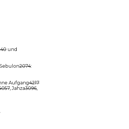
540
und
Sebulon
2074
:
onne Aufgang
4217
4057
, Jahza
3096
,
,