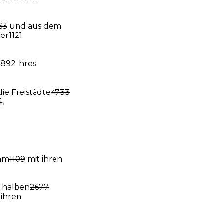
63
und aus dem
der
1121
5892
ihres
ie Freistädte
4733
4
,
am
1109
mit ihren
 halben
2677
 ihren