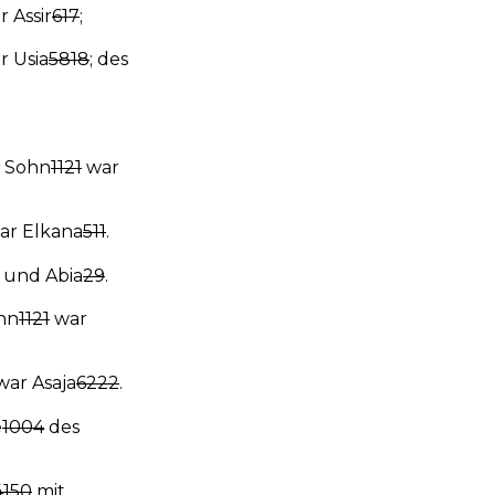
 Assir
617
;
r Usia
5818
; des
s Sohn
1121
war
ar Elkana
511
.
und Abia
29
.
ohn
1121
war
ar Asaja
6222
.
e
1004
des
4150
mit