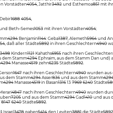
en Vorstädten
4054
, Jatthir
3492
und Esthemoa
851
mit ih
 Debir
1688
4054
,
und Beth–Semes
1053
mit ihren Vorstädten
4054
;
tamm
4294
Benjamin
1144
: Geba
1387
, Alemeth
5964
und An
54
, daß aller Städte
5892
in ihren Geschlechtern
4940
wa
3498
Kindern
1121
Kahaths
6955
nach ihren Geschlechter
s dem Stamm
4294
Ephraim, aus dem Stamm Dan und) 
m
4294
Manasse
4519
zehn
6235
Städte
5892
.
Gerson
1647
nach ihren Geschlechtern
4940
wurden aus
us dem Stamm
4294
Asser
836
und aus dem Stamm
429
mm
4294
Manasse
4519
in Basan
1316
13
7969
6240
Städte
58
Merari
4847
nach ihren Geschlechtern
4940
wurden durc
uben
7205
und aus dem Stamm
4294
Gad
1410
und aus 
f
8147
6240
Städte
5892
.
21
Israel
3478
gaben
5414
den Leviten
3881
die Städte
589