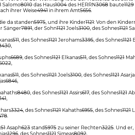
aß Salomo
8010
das Haus
1004
des HERRN
3068
baute
1129
ach ihrer Weise
4941
in ihrem Amt
5656
.
 die da standen
5975
, und ihre Kinder
1121
: Von den Kinder
er Sänger
7891
, der Sohn
1121
Joels
3100
, des Sohnes
1121
Sa
kanas
511
, des Sohnes
1121
Jerohams
3395
, des Sohnes
1121
E
8430
,
uphs
6689
, des Sohnes
1121
Elkanas
511
, des Sohnes
1121
Mah
6022
,
kanas
511
, des Sohnes
1121
Joels
3100
, des Sohnes
1121
Asarja
as
6846
,
ahaths
8480
, des Sohnes
1121
Assirs
617
, des Sohnes
1121
Ab
141
,
zhars
3324
, des Sohnes
1121
Kahaths
6955
, des Sohnes
1121
L
478
.
251
Asaph
623
stand
5975
zu seiner Rechten
3225
. Und er
jas
1296
, des Sohnes
1121
Simeas
8092
,