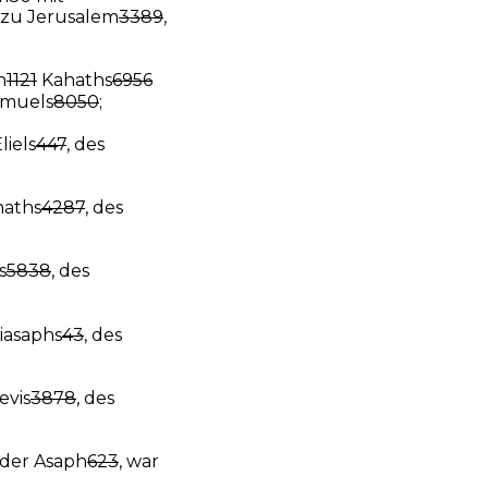
zu Jerusalem
3389
,
n
1121
Kahaths
6956
muels
8050
;
liels
447
, des
aths
4287
, des
s
5838
, des
iasaphs
43
, des
evis
3878
, des
, der Asaph
623
, war