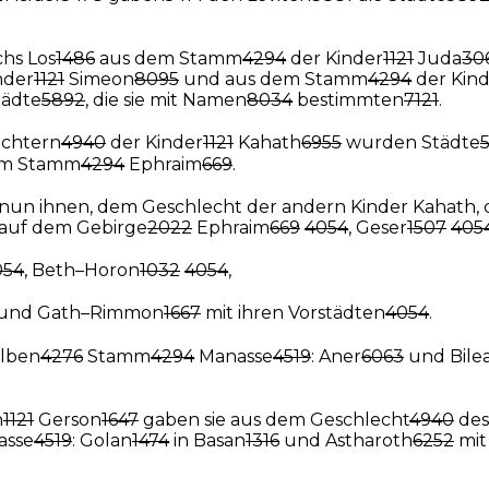
hs Los
1486
aus dem Stamm
4294
der Kinder
1121
Juda
30
nder
1121
Simeon
8095
und aus dem Stamm
4294
der Kin
tädte
5892
, die sie mit Namen
8034
bestimmten
7121
.
echtern
4940
der Kinder
1121
Kahath
6955
wurden Städte
em Stamm
4294
Ephraim
669
.
 nun ihnen, dem Geschlecht der andern Kinder Kahath, d
auf dem Gebirge
2022
Ephraim
669
4054
, Geser
1507
405
054
, Beth–Horon
1032
4054
,
und Gath–Rimmon
1667
mit ihren Vorstädten
4054
.
lben
4276
Stamm
4294
Manasse
4519
: Aner
6063
und Bile
n
1121
Gerson
1647
gaben sie aus dem Geschlecht
4940
des
asse
4519
: Golan
1474
in Basan
1316
und Astharoth
6252
mit