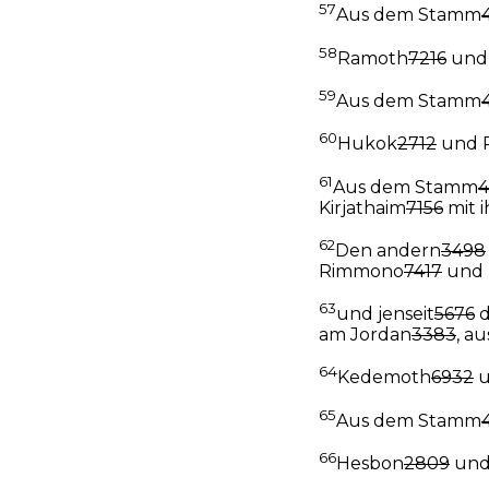
57
Aus dem Stamm
58
Ramoth
7216
und
59
Aus dem Stamm
60
Hukok
2712
und 
61
Aus dem Stamm
4
Kirjathaim
7156
mit 
62
Den andern
3498
Rimmono
7417
und 
63
und jenseit
5676
d
am Jordan
3383
, a
64
Kedemoth
6932
u
65
Aus dem Stamm
66
Hesbon
2809
und