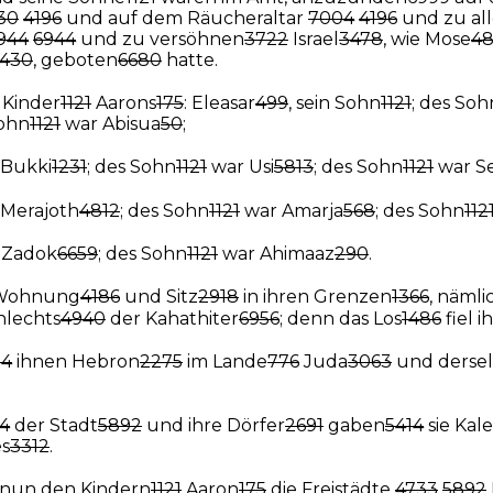
30
4196
und auf dem Räucheraltar
7004
4196
und zu al
944
6944
und zu versöhnen
3722
Israel
3478
, wie Mose
4
430
, geboten
6680
hatte.
e Kinder
1121
Aarons
175
: Eleasar
499
, sein Sohn
1121
; des Soh
Sohn
1121
war Abisua
50
;
Bukki
1231
; des Sohn
1121
war Usi
5813
; des Sohn
1121
war Se
Merajoth
4812
; des Sohn
1121
war Amarja
568
; des Sohn
112
 Zadok
6659
; des Sohn
1121
war Ahimaaz
290
.
e Wohnung
4186
und Sitz
2918
in ihren Grenzen
1366
, nämli
hlechts
4940
der Kahathiter
6956
; denn das Los
1486
fiel i
14
ihnen Hebron
2275
im Lande
776
Juda
3063
und dersel
4
der Stadt
5892
und ihre Dörfer
2691
gaben
5414
sie Kal
s
3312
.
 nun den Kindern
1121
Aaron
175
die Freistädte
4733
5892