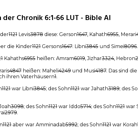
 der Chronik 6:1-66 LUT - Bible AI
nder
1121
Levis
3878
diese: Gerson
1647
, Kahath
6955
, Merari
er die Kinder
1121
Gersons
1647
: Libni
3845
und Simei
8096
.
21
Kahaths
6955
heißen: Amram
6019
, Jizhar
3324
, Hebron
aris
4847
heißen: Maheli
4249
und Musi
4187
. Das sind di
h ihren Vaterhäusern
1
.
n
1121
war Libni
3845
; des Sohn
1121
war Jahath
3189
; des S
Joah
3098
; des Sohn
1121
war Iddo
5714
; des Sohn
1121
war 
ai
2979
.
n
1121
aber war Amminadab
5992
; des Sohn
1121
war Korah