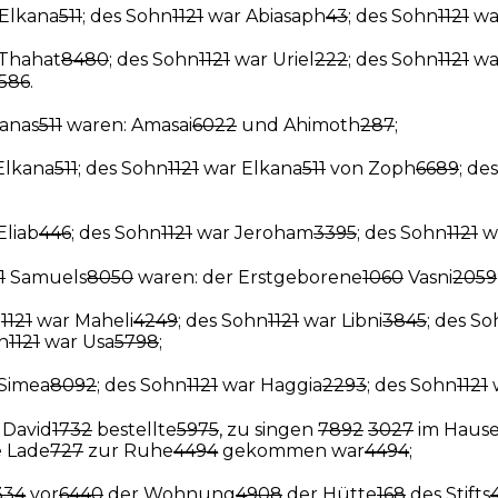
Elkana
511
; des Sohn
1121
war Abiasaph
43
; des Sohn
1121
war
Thahat
8480
; des Sohn
1121
war Uriel
222
; des Sohn
1121
wa
586
.
anas
511
waren: Amasai
6022
und Ahimoth
287
;
Elkana
511
; des Sohn
1121
war Elkana
511
von Zoph
6689
; de
Eliab
446
; des Sohn
1121
war Jeroham
3395
; des Sohn
1121
w
1
Samuels
8050
waren: der Erstgeborene
1060
Vasni
2059
n
1121
war Maheli
4249
; des Sohn
1121
war Libni
3845
; des S
n
1121
war Usa
5798
;
Simea
8092
; des Sohn
1121
war Haggia
2293
; des Sohn
1121
w
e David
1732
bestellte
5975
, zu singen
7892
3027
im Haus
ie Lade
727
zur Ruhe
4494
gekommen war
4494
;
334
vor
6440
der Wohnung
4908
der Hütte
168
des Stifts