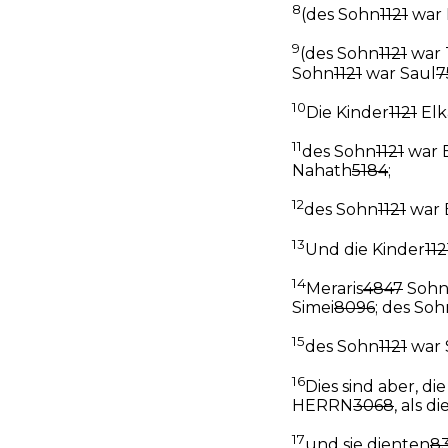
8
(des Sohn
1121
war 
9
(des Sohn
1121
war 
Sohn
1121
war Saul
7
10
Die Kinder
1121
Elk
11
des Sohn
1121
war 
Nahath
5184
;
12
des Sohn
1121
war 
13
Und die Kinder
112
14
Meraris
4847
Soh
Simei
8096
; des Soh
15
des Sohn
1121
war 
16
Dies sind aber, di
HERRN
3068
, als d
17
und sie dienten
8