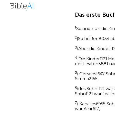
Das erste Buch
1
So sind nun die Ki
2
(So heißen
8034
ab
3
(Aber die Kinder
11
4
(Die Kinder
1121
Mer
der Leviten
3881
nac
5
( Gersons
1647
Soh
Simma
2155
;
6
(des Sohn
1121
war 
Sohn
1121
war Jeathr
7
( Kahaths
6955
Soh
war Assir
617
;