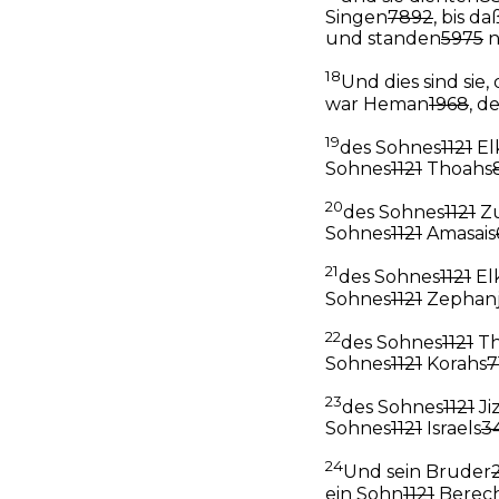
Singen
7892
, bis d
und standen
5975
n
18
Und dies sind sie,
war Heman
1968
, d
19
des Sohnes
1121
El
Sohnes
1121
Thoahs
20
des Sohnes
1121
Z
Sohnes
1121
Amasais
21
des Sohnes
1121
El
Sohnes
1121
Zephanj
22
des Sohnes
1121
Th
Sohnes
1121
Korahs
7
23
des Sohnes
1121
Ji
Sohnes
1121
Israels
3
24
Und sein Bruder
ein Sohn
1121
Berech