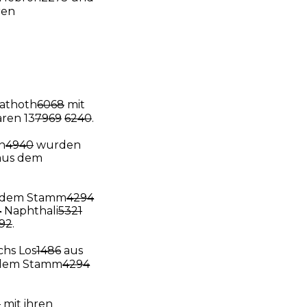
ren
athoth
6068
mit
ren 13
7969
6240
.
n
4940
wurden
aus dem
 dem Stamm
4294
4
Naphthali
5321
92
.
hs Los
1486
aus
dem Stamm
4294
2
mit ihren