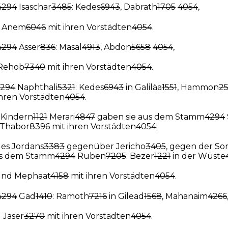
4294
Isaschar
3485
: Kedes
6943
, Dabrath
1705
4054
,
 Anem
6046
mit ihren Vorstädten
4054
.
4294
Asser
836
: Masal
4913
, Abdon
5658
4054
,
Rehob
7340
mit ihren Vorstädten
4054
.
294
Naphthali
5321
: Kedes
6943
in Galiläa
1551
, Hammon
2
ihren Vorstädten
4054
.
Kindern
1121
Merari
4847
gaben sie aus dem Stamm
4294
Thabor
8396
mit ihren Vorstädten
4054
;
es Jordans
3383
gegenüber Jericho
3405
, gegen der S
us dem Stamm
4294
Ruben
7205
: Bezer
1221
in der Wüste
nd Mephaat
4158
mit ihren Vorstädten
4054
.
4294
Gad
1410
: Ramoth
7216
in Gilead
1568
, Mahanaim
4266
 Jaser
3270
mit ihren Vorstädten
4054
.