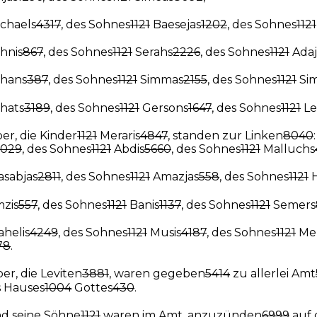
chaels
4317
, des Sohnes
1121
Baesejas
1202
, des Sohnes
1121
hnis
867
, des Sohnes
1121
Serahs
2226
, des Sohnes
1121
Adaj
hans
387
, des Sohnes
1121
Simmas
2155
, des Sohnes
1121
Sim
hats
3189
, des Sohnes
1121
Gersons
1647
, des Sohnes
1121
Le
er, die Kinder
1121
Meraris
4847
, standen zur Linken
8040
7029
, des Sohnes
1121
Abdis
5660
, des Sohnes
1121
Malluchs
sabjas
2811
, des Sohnes
1121
Amazjas
558
, des Sohnes
1121
H
zis
557
, des Sohnes
1121
Banis
1137
, des Sohnes
1121
Semers
helis
4249
, des Sohnes
1121
Musis
4187
, des Sohnes
1121
Mer
78
.
er, die Leviten
3881
, waren gegeben
5414
zu allerlei Amt
 Hauses
1004
Gottes
430
.
d seine Söhne
1121
waren im Amt, anzuzünden
6999
auf