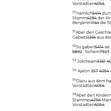
Vorstädten
4054
,
50
nämlich
5414
durc
Stamm
4294
der Ki
Benjamin
1144
die S
51
Aber den Geschl
Gebiets
1366
aus d
52
So gaben
5414
sie
5892
: Sichem
7927
53
Jokmeam
3361
4
54
Ajalon
357
4054
55
Dazu aus dem ha
Vorstädten
4054
.
56
Aber den Kinder
Stammes
4294
Man
Vorstädten
4054
.