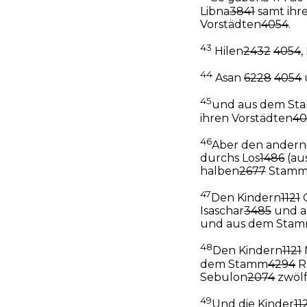
Libna
3841
samt ihr
Vorstädten
4054
.
43
Hilen
2432
4054
,
44
Asan
6228
4054
45
und aus dem S
ihren Vorstädten
40
46
Aber den andern
durchs Los
1486
(au
halben
2677
Stam
47
Den Kindern
1121
Isaschar
3485
und a
und aus dem Sta
48
Den Kindern
1121
dem Stamm
4294
R
Sebulon
2074
zwöl
49
Und die Kinder
11