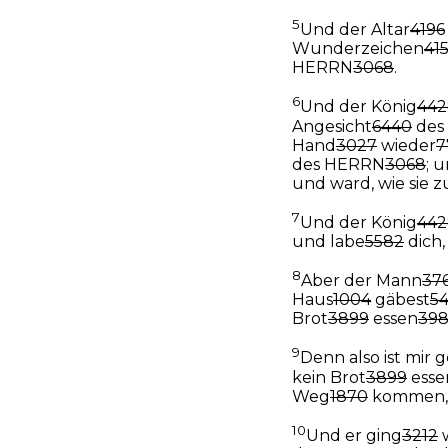
5
Und der Altar
4196
Wunderzeichen
41
HERRN
3068
.
6
Und der König
442
Angesicht
6440
des
Hand
3027
wieder
7
des HERRN
3068
; 
und ward, wie sie z
7
Und der König
442
und labe
5582
dich,
8
Aber der Mann
37
Haus
1004
gäbest
54
Brot
3899
essen
39
9
Denn also ist mir 
kein Brot
3899
esse
Weg
1870
kommen,
10
Und er ging
3212
w