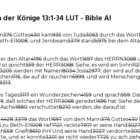
 der Könige 13:1-34 LUT - Bible AI
nn
376
Gottes
430
kam
935
von Juda
3063
durch das Wort
eth–El
1008
; und Jerobeam
3379
stand
5975
bei dem Alta
er den Altar
4196
durch das Wort
1697
des HERRN
3068
u
! so spricht
559
der HERR
3068
: Siehe, es wird ein Sohn
112
3205
werden mit Namen
8034
Josia
2977
; der wird auf d
öhen
1116
, die auf dir räuchern
6999
, und wird Menschen
8313
.
s Tages
3117
ein Wunderzeichen
4159
und sprach
559
: Da
59
, daß solches der HERR
3068
geredet
1696
hat: Siehe de
 Asche
1880
verschüttet
8210
werden, die darauf ist.
g
4428
3379
das Wort
1697
von dem Mann
376
Gottes
430
6
zu Beth–El
1008
rief
7121
, reckte
7971
er seine Hand
302
ch
559
: Greift
8610
ihn! Und seine Hand
3027
verdorrte
300
te, und er konnte
3201
sie nicht wieder
7725
zu sich zie