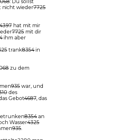
3068
: Du sollst
st nicht wieder
7725
4397
hat mit mir
ieder
7725
mit dir
4
ihm aber
325
trank
8354
in
068
zu dem
men
935
war, und
310
des
das Gebot
4687
, das
etrunken
8354
an
och Wasser
4325
mmen
935
.