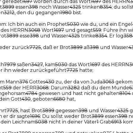
ir geredet
1697
worden durch das Wort
1697
des HERRN
t
3899
essen
398
noch Wasser
4325
trinken
8354
; du soll
en
3212
, den du gegangen
1980
bist.
hm: Ich bin auch ein Prophet
5030
wie du, und ein Engel
 des HERRN
3068
Wort
1697
und gesagt
559
: Führe ihn w
rot
3899
esse
398
und Wasser
4325
trinke
8354
. Er log
358
ieder zurück
7725
, daß er Brot
3899
aß
398
und Wasser
4
ch
7979
saßen
3427
, kam
5030
das Wort
1697
des HERRN
3
er ihn wieder zurückgeführt
7725
hatte;
m Mann
376
Gottes
430
zu, der da von Juda
3063
gekom
ht
559
der HERR
3068
: Darum
3282
daß du dem Munde
6
ungehorsam
4784
gewesen und hast nicht gehalten
8104
 dein Gott
430
, geboten
6680
hat,
hrt
7725
, hast Brot
3899
gegessen
398
und Wasser
4325
g
n er dir sagte
1696
: Du sollst weder Brot
3899
essen
398
n
ll dein Leichnam
5038
nicht in deiner Väter
1
Grab
6913
ko