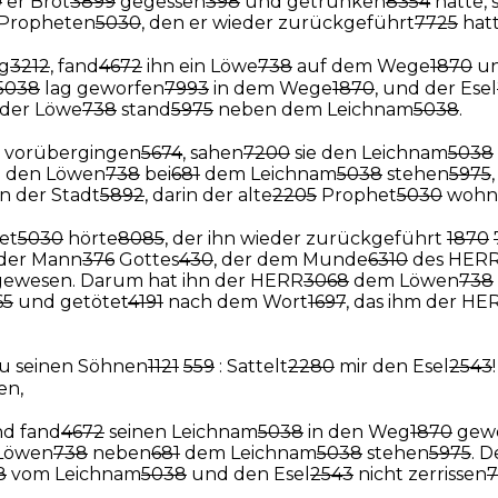
0
er Brot
3899
gegessen
398
und getrunken
8354
hatte, 
Propheten
5030
, den er wieder zurückgeführt
7725
hatt
g
3212
, fand
4672
ihn ein Löwe
738
auf dem Wege
1870
un
5038
lag geworfen
7993
in dem Wege
1870
, und der Esel
der Löwe
738
stand
5975
neben dem Leichnam
5038
.
vorübergingen
5674
, sahen
7200
sie den Leichnam
5038
 den Löwen
738
bei
681
dem Leichnam
5038
stehen
5975
in der Stadt
5892
, darin der alte
2205
Prophet
5030
wohn
et
5030
hörte
8085
, der ihn wieder zurückgeführt
1870
t der Mann
376
Gottes
430
, der dem Munde
6310
des HER
ewesen. Darum hat ihn der HERR
3068
dem Löwen
738
65
und getötet
4191
nach dem Wort
1697
, das ihm der HE
u seinen Söhnen
1121
559
: Sattelt
2280
mir den Esel
2543
en,
nd fand
4672
seinen Leichnam
5038
in den Weg
1870
gew
Löwen
738
neben
681
dem Leichnam
5038
stehen
5975
. 
8
vom Leichnam
5038
und den Esel
2543
nicht zerrissen
7