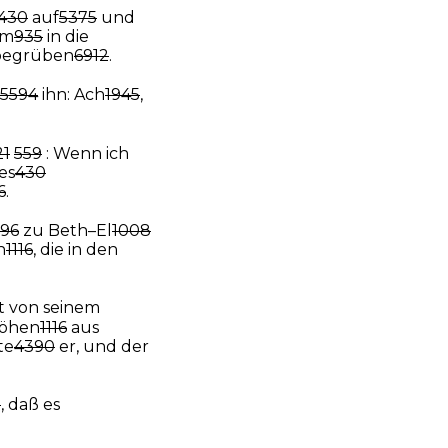
430
auf
5375
und
am
935
in die
begrüben
6912
.
5594
ihn: Ach
1945
,
21
559
: Wenn ich
es
430
6
.
196
zu Beth–El
1008
n
1116
, die in den
t von seinem
öhen
1116
aus
te
4390
er, und der
9
, daß es