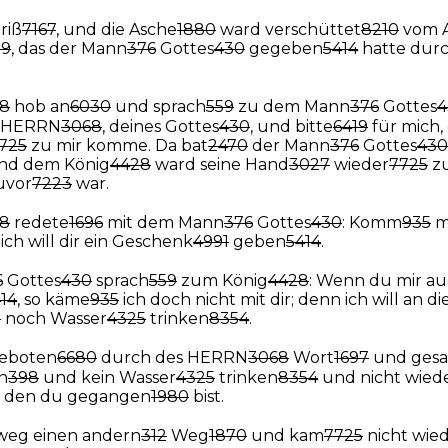
riß
7167
, und die Asche
1880
ward verschüttet
8210
vom A
59
, das der Mann
376
Gottes
430
gegeben
5414
hatte durc
8
hob an
6030
und sprach
559
zu dem Mann
376
Gottes
4
 HERRN
3068
, deines Gottes
430
, und bitte
6419
für mich,
725
zu mir komme. Da bat
2470
der Mann
376
Gottes
430
und dem König
4428
ward seine Hand
3027
wieder
7725
zu
uvor
7223
war.
8
redete
1696
mit dem Mann
376
Gottes
430
: Komm
935
m
 ich will dir ein Geschenk
4991
geben
5414
.
6
Gottes
430
sprach
559
zum König
4428
: Wenn du mir au
14
, so käme
935
ich doch nicht mit dir; denn ich will an d
8
noch Wasser
4325
trinken
8354
.
geboten
6680
durch des HERRN
3068
Wort
1697
und gesa
n
398
und kein Wasser
4325
trinken
8354
und nicht wied
 den du gegangen
1980
bist.
eg einen andern
312
Weg
1870
und kam
7725
nicht wie