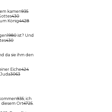
 dem kamen
935
ottes
430
 zum König
4428
ogen
1980
ist? Und
tes
430
nd da sie ihm den
einer Eiche
424
n Juda
3063
r kommen
935
; ich
n diesem Ort
4725
.