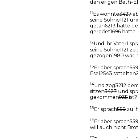
den er gen Beth–E
11
Es wohnte
3427
ab
seine Söhne
1121
und
getan
6213
hatte de
geredet
1696
hatte.
12
Und ihr Vater
1
spr
seine Söhne
1121
zei
gezogen
1980
war, 
13
Er aber sprach
55
Esel
2543
sattelten
14
und zog
3212
dem
sitzen
3427
und spr
gekommen
935
ist?
15
Er sprach
559
zu i
16
Er aber sprach
55
will auch nicht Bro
17