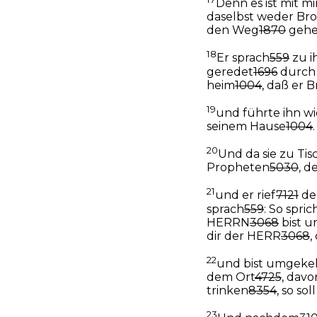
Denn es ist mit m
daselbst weder Bro
den Weg
1870
geh
18
Er sprach
559
zu i
geredet
1696
durch
heim
1004
, daß er B
19
und führte ihn w
seinem Hause
1004
.
20
Und da sie zu Tis
Propheten
5030
, d
21
und er rief
7121
de
sprach
559
: So spric
HERRN
3068
bist 
dir der HERR
3068
,
22
und bist umgeke
dem Ort
4725
, davo
trinken
8354
, so so
23