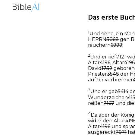
Das erste Buch
1
Und siehe, ein Ma
HERRN
3068
gen B
räuchern
6999
.
2
Und er rief
7121
wid
Altar
4196
, Altar
4196
David
1732
geboren
Priester
3548
der H
auf dir verbrennen
3
Und er gab
5414
de
Wunderzeichen
41
reißen
7167
und die
4
Da aber der Köni
wider den Altar
419
Altar
4196
und spra
ausgereckt
7971
hat