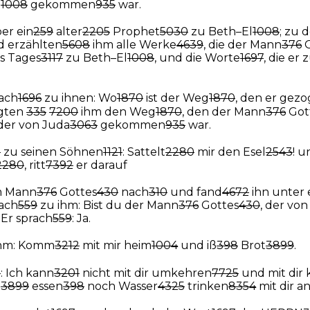
l
1008
gekommen
935
war.
er ein
259
alter
2205
Prophet
5030
zu Beth–El
1008
; zu
 erzählten
5608
ihm alle Werke
4639
, die der Mann
376
G
s Tages
3117
zu Beth–El
1008
, und die Worte
1697
, die er
ach
1696
zu ihnen: Wo
1870
ist der Weg
1870
, den er gez
gten
335
7200
ihm den Weg
1870
, den der Mann
376
Got
der von Juda
3063
gekommen
935
war.
9
zu seinen Söhnen
1121
: Sattelt
2280
mir den Esel
2543
! u
2280
, ritt
7392
er darauf
 Mann
376
Gottes
430
nach
310
und fand
4672
ihn unter 
ach
559
zu ihm: Bist du der Mann
376
Gottes
430
, der vo
 Er sprach
559
: Ja.
hm: Komm
3212
mit mir heim
1004
und iß
398
Brot
3899
.
9
: Ich kann
3201
nicht mit dir umkehren
7725
und mit di
t
3899
essen
398
noch Wasser
4325
trinken
8354
mit dir a