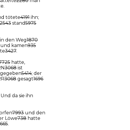
sattelte
2280
man
e.
d tötete
4191
ihn;
2543
stand
5975
in den Weg
1870
, und kamen
935
te
3427
.
7725
hatte,
RN
3068
ist
gegeben
5414
; der
RR
3068
gesagt
1696
! Und da sie ihn
orfen
7993
und den
Der Löwe
738
hatte
665
.