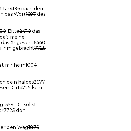
ltar
4196
nach dem
h das Wort
1697
des
30
: Bitte
2470
das
 daß meine
das Angesicht
6440
 ihm gebracht
7725
it mir heim
1004
ch dein halbes
2677
iesem Ort
4725
kein
gt
559
: Du sollst
er
7725
den
der den Weg
1870
,