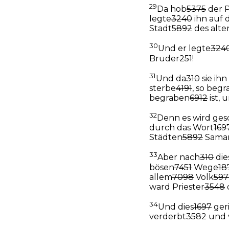
29
Da hob
5375
der 
legte
3240
ihn auf 
Stadt
5892
des alte
30
Und er legte
324
Bruder
251
!
31
Und da
310
sie ih
sterbe
4191
, so begr
begraben
6912
ist, 
32
Denn es wird ge
durch das Wort
169
Städten
5892
Samar
33
Aber nach
310
die
bösen
7451
Wege
18
allem
7098
Volk
597
ward Priester
3548
34
Und dies
1697
ger
verderbt
3582
und 