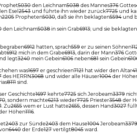
Prophet
5030
den Leichnam
5038
des Mannes
376
Gottes
den Esel
2543
und führte ihn wieder zurück
7725
und k
n
2205
Propheten
5030
, daß sie ihn beklagten
5594
und 
0
den Leichnam
5038
in sein Grab
6913
; und sie beklagten
n begraben
6912
hatten, sprach
559
er zu seinen Söhnen
11
abt
6912
mich in dem Grabe
6913
, darin der Mann
376
Gott
und legt
3240
mein Gebein
6106
neben
681
sein Gebein
610
schehen was
1697
er geschrieen
7121
hat wider den Altar
4
7
des HERRN
3068
und wider alle Häuser
1004
der Höhe
ias
8111
sind.
ser Geschichte
1697
kehrte
7725
sich Jerobeam
3379
nich
70
, sondern machte
6213
wieder
7725
Priester
3548
der H
1
. Zu
2655
wem er Lust hatte
2655
, dessen Hand
3027
füll
der Höhen
1116
.
iet
2403
zur Sünde
2403
dem Hause
1004
Jerobeam
337
von
6440
der Erde
127
vertilgt
8045
ward.