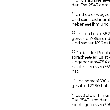
Und nachdem
31
den Esel
2543
dem 
24
Und da er wegzo
und sein Leichnam
neben
681
ihm und 
25
Und da Leute
582
geworfen
7993
und
und sagten
1696
es 
26
Da das der Proph
sprach
559
er: Es is
ungehorsam
4784
g
hat ihn zerrissen
76
hat.
27
Und sprach
1696
z
gesattelt
2280
hatt
28
zog
3212
er hin u
Esel
2543
und den 
nichts gefressen
39