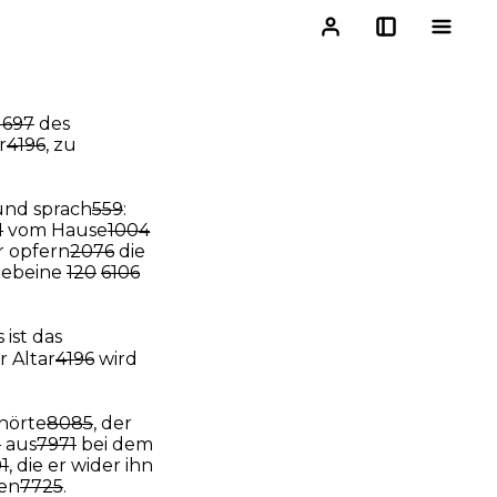
1697
des
r
4196
, zu
nd sprach
559
:
1
vom Hause
1004
ir opfern
2076
die
gebeine
120
6106
s ist das
r Altar
4196
wird
hörte
8085
, der
7
aus
7971
bei dem
1
, die er wider ihn
hen
7725
.