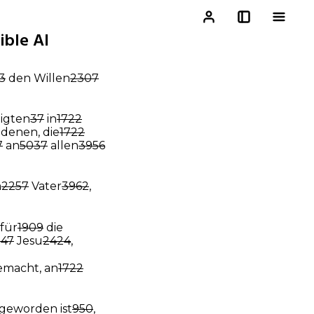
ible AI
3
den Willen
2307
ligten
37
in
1722
denen, die
1722
7
an
5037
allen
3956
m
2257
Vater
3962
,
für
1909
die
547
Jesu
2424
,
macht, an
1722
geworden ist
950
,