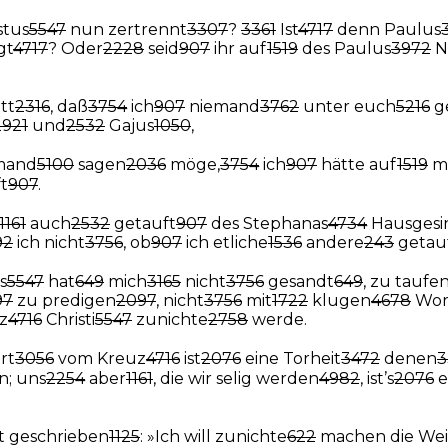
stus
5547
nun zertrennt
3307
?
3361
Ist
4717
denn Paulus
gt
4717
? Oder
2228
seid
907
ihr auf
1519
des Paulus
3972
N
tt
2316
, daß
3754
ich
907
niemand
3762
unter euch
5216
g
2921
und
2532
Gajus
1050
,
mand
5100
sagen
2036
möge,
3754
ich
907
hätte auf
1519
m
t
907
.
1161
auch
2532
getauft
907
des Stephanas
4734
Hausgesi
92
ich nicht
3756
, ob
907
ich etliche
1536
andere
243
getauf
s
5547
hat
649
mich
3165
nicht
3756
gesandt
649
, zu taufe
97
zu predigen
2097
, nicht
3756
mit
1722
klugen
4678
Wor
z
4716
Christi
5547
zunichte
2758
werde.
rt
3056
vom Kreuz
4716
ist
2076
eine Torheit
3472
denen
3
; uns
2254
aber
1161
, die wir selig werden
4982
, ist’s
2076
e
t geschrieben
1125
: »Ich will zunichte
622
machen die Wei