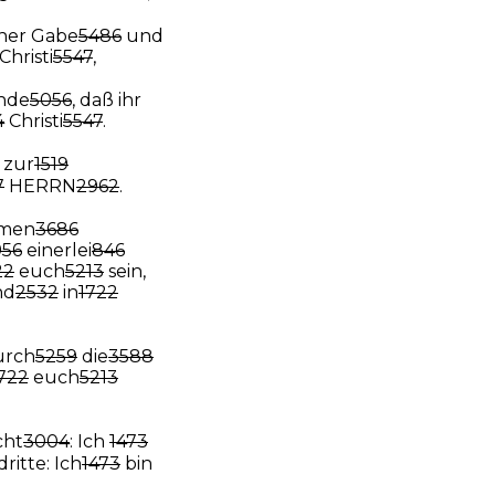
iner Gabe
5486
und
Christi
5547
,
nde
5056
, daß ihr
4
Christi
5547
.
 zur
1519
7
HERRN
2962
.
men
3686
956
einerlei
846
22
euch
5213
sein,
nd
2532
in
1722
urch
5259
die
3588
722
euch
5213
cht
3004
: Ich
1473
ritte: Ich
1473
bin