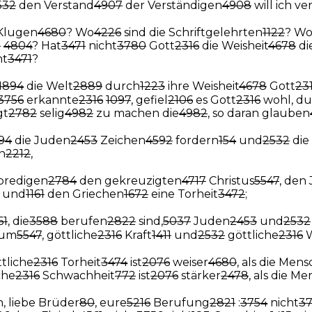
532
den Verstand
4907
der Verständigen
4908
will ich v
 Klugen
4680
? Wo
4226
sind die Schriftgelehrten
1122
? W
5
4804
? Hat
3471
nicht
3780
Gott
2316
die Weisheit
4678
di
ht
3471
?
1894
die Welt
2889
durch
1223
ihre Weisheit
4678
Gott
23
3756
erkannte
2316
1097
, gefiel
2106
es Gott
2316
wohl, du
gt
2782
selig
4982
zu machen die
4982
, so daran glauben
94
die Juden
2453
Zeichen
4592
fordern
154
und
2532
die
n
2212
,
predigen
2784
den gekreuzigten
4717
Christus
5547
, den
und
1161
den Griechen
1672
eine Torheit
3472
;
61
, die
3588
berufen
2822
sind,
5037
Juden
2453
und
2532
tum
5547
, göttliche
2316
Kraft
1411
und
2532
göttliche
2316
W
tliche
2316
Torheit
3474
ist
2076
weiser
4680
, als die Men
che
2316
Schwachheit
772
ist
2076
stärker
2478
, als die M
, liebe Brüder
80
, eure
5216
Berufung
2821
:
3754
nicht
37