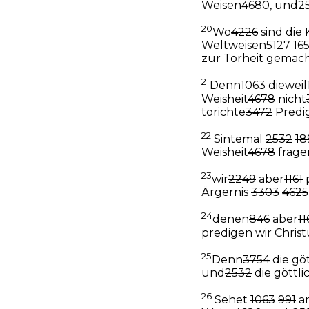
Weisen
4680
, und
2
20
Wo
4226
sind die
Weltweisen
5127
16
zur Torheit gemac
21
Denn
1063
dieweil
Weisheit
4678
nicht
törichte
3472
Predi
22
Sintemal
2532
18
Weisheit
4678
frage
23
wir
2249
aber
1161
Ärgernis
3303
4625
24
denen
846
aber
11
predigen wir Chris
25
Denn
3754
die göt
und
2532
die göttli
26
Sehet
1063
991
an