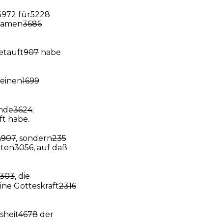
3972
für
5228
amen
3686
etauft
907
habe
einen
1699
nde
3624
;
t habe.
n
907
, sondern
235
ten
3056
, auf daß
303
, die
ine Gotteskraft
2316
sheit
4678
der