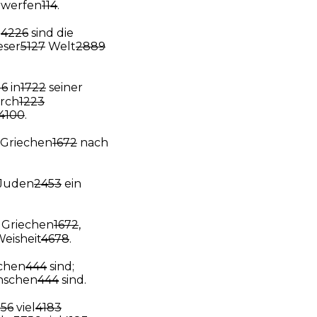
erwerfen
114
.
o
4226
sind die
eser
5127
Welt
2889
16
in
1722
seiner
rch
1223
4100
.
 Griechen
1672
nach
 Juden
2453
ein
Griechen
1672
,
eisheit
4678
.
schen
444
sind;
enschen
444
sind.
56
viel
4183