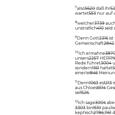
7
also
5620
daß ihr
5
wartet
553
nur auf 
8
welcher
3739
auc
unsträflich
410
seid 
9
Denn Gott
2316
ist
Gemeinschaft
2842
10
Ich ermahne
387
unsers
2257
HERR
Rede führet
3004
u
sondern
1161
haltet
einerlei
846
Meinun
11
Denn
1063
es
1213
i
aus Chloes
5514
Ges
sei
1526
.
12
Ich sage
3004
abe
3303
bin
1510
paulis
kephisch
2786
,
1161
d