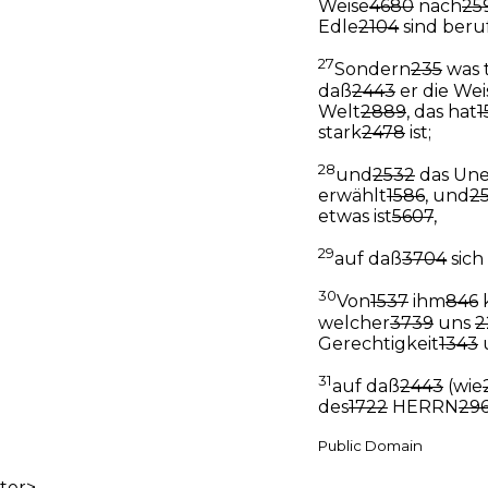
Weise
4680
nach
25
Edle
2104
sind beru
27
Sondern
235
was t
daß
2443
er die We
Welt
2889
, das hat
1
stark
2478
ist;
28
und
2532
das Une
erwählt
1586
, und
2
etwas ist
5607
,
29
auf daß
3704
sich
30
Von
1537
ihm
846
welcher
3739
uns
2
Gerechtigkeit
1343
31
auf daß
2443
(wie
des
1722
HERRN
29
Public Domain
ter>