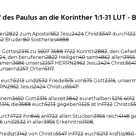
 des Paulus an die Korinther 1:1-31 LUT - B
fen
2822
zum Apostel
652
Jesu
2424
Christi
5547
durch
122
32
Bruder
80
Sosthenes
4988
7
Gottes
2316
zu
5607
3588
1722
Korinth
2882
, den Gehei
24
, den berufenen
2822
Heiligen
40
samt
4862
allen
3956
amen
3686
unsers
2257
HERRN
2962
Jesu
2424
Christi
554
unsern
2257
Orten
5117
:
t euch
5213
und
2532
Friede
1515
von
575
Gott
2316
, unser
RN
2962
Jesus
2424
Christus
5547
!
inem
3450
Gott
2316
allezeit
3842
eurethalben
5216
4012
2316
, die
3588
euch
5213
gegeben
1325
ist in
1722
Christo
5
durch
1722
ihn
846
an
1722
allen Stücken
3956
reich
4148
ge
6
und
2532
in aller
3956
Erkenntnis
1108
;
Predigt
3142
von Christo
5547
in
1722
euch
5213
kräftig
950