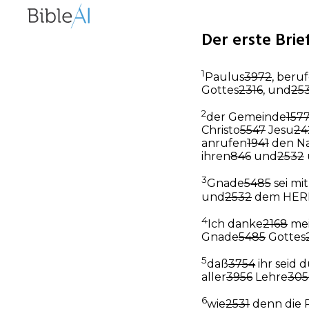
Der erste Brief
1
Paulus
3972
, beru
Gottes
2316
, und
25
2
der Gemeinde
157
Christo
5547
Jesu
24
anrufen
1941
den N
ihren
846
und
2532
3
Gnade
5485
sei mi
und
2532
dem HER
4
Ich danke
2168
me
Gnade
5485
Gottes
5
daß
3754
ihr seid 
aller
3956
Lehre
305
6
wie
2531
denn die 