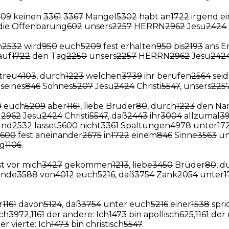
209
keinen
3361
3367
Mangel
5302
habt an
1722
irgend e
die Offenbarung
602
unsers
2257
HERRN
2962
Jesu
2424
h
2532
wird
950
euch
5209
fest erhalten
950
bis
2193
ans E
auf
1722
den Tag
2250
unsers
2257
HERRN
2962
Jesu
242
 treu
4103
, durch
1223
welchen
3739
ihr berufen
2564
seid
seines
846
Sohnes
5207
Jesu
2424
Christi
5547
, unsers
225
0
euch
5209
aber
1161
, liebe Brüder
80
, durch
1223
den Na
N
2962
Jesu
2424
Christi
5547
, daß
2443
ihr
3004
allzumal
3
nd
2532
lasset
5600
nicht
3361
Spaltungen
4978
unter
17
5600
fest aneinander
2675
in
1722
einem
846
Sinne
3563
u
g
1106
.
st vor mich
3427
gekommen
1213
, liebe
3450
Brüder
80
, d
inde
3588
von
4012
euch
5216
, daß
3754
Zank
2054
unter
1
r
1161
davon
5124
, daß
3754
unter euch
5216
einer
1538
spri
ch
3972
,
1161
der andere: Ich
1473
bin apollisch
625
,
1161
der d
er vierte: Ich
1473
bin christisch
5547
.