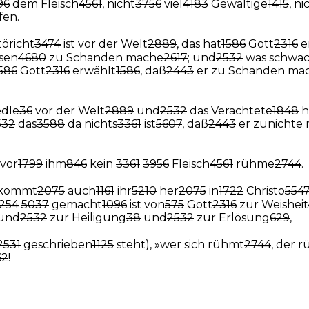
96
dem Fleisch
4561
, nicht
3756
viel
4183
Gewaltige
1415
, ni
fen.
öricht
3474
ist vor der Welt
2889
, das hat
1586
Gott
2316
e
isen
4680
zu Schanden mache
2617
; und
2532
was schwa
586
Gott
2316
erwählt
1586
, daß
2443
er zu Schanden ma
dle
36
vor der Welt
2889
und
2532
das Verachtete
1848
h
532
das
3588
da nichts
3361
ist
5607
, daß
2443
er zunichte
 vor
1799
ihm
846
kein
3361
3956
Fleisch
4561
rühme
2744
.
kommt
2075
auch
1161
ihr
5210
her
2075
in
1722
Christo
554
254
5037
gemacht
1096
ist von
575
Gott
2316
zur Weisheit
und
2532
zur Heiligung
38
und
2532
zur Erlösung
629
,
2531
geschrieben
1125
steht), »wer sich rühmt
2744
, der 
62
!