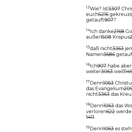
13
Wie? Ist
3307
Chri
euch
5216
gekreuzi
getauft
907
?
14
Ich danke
2168
Go
außer
1508
Krispus
15
daß nicht
3363
je
Namen
3686
getauf
16
Ich
907
habe aber
weiter
3063
weiß
14
17
Denn
1063
Christu
das Evangelium
20
nicht
3363
das Kreu
18
Denn
1063
das Wo
verloren
622
werden
1411
.
19
Denn
1063
es steh