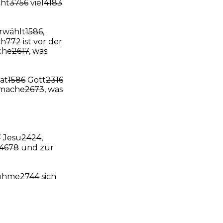
cht
3756
viel
4183
rwählt
1586
,
ch
772
ist vor der
che
2617
, was
at
1586
Gott
2316
 mache
2673
, was
7
Jesu
2424
,
4678
und zur
rühme
2744
sich